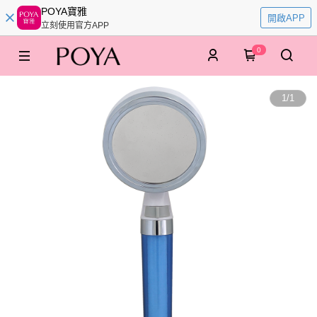
POYA寶雅
開啟APP
立刻使用官方APP
0
1
/
1