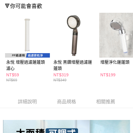
萊爾富取貨付款
※ 請注意：結帳手續完成當下不需立刻繳費，但若您需要取消訂單，請聯絡
🔻你可能會喜歡
每筆NT$65，滿NT$490(含以上)免運費
購買商品的店家。未經商家同意取消之訂單仍視為有效，需透過AFTEE先享
後付繳納相關費用。
付款後萊爾富取貨
※ 交易是否成功請以「AFTEE先享後付 」之結帳頁面顯示為準，若有關於
是否繳費成功／繳費後需取消欲退款等相關疑問，請聯繫「AFTEE先享後付
每筆NT$65，滿NT$490(含以上)免運費
客戶支援中心」
https://netprotections.freshdesk.com/support/home
7-11取貨付款
【注意事項】
１．透過由恩沛科技股份有限公司提供之「AFTEE先享後付」服務完成之交
每筆NT$65，滿NT$490(含以上)免運費
易，需依本服務之必要範圍內提供個人資料，並將交易相關給付款項請求債
權轉讓予恩沛科技股份有限公司。
付款後7-11取貨
２．關於個人資料處理事宜，請瀏覽以下網址：
永悅 增壓過濾蓮蓬頭
永悅 黑鑽增壓過濾蓮
增壓淨化蓮蓬頭
每筆NT$65，滿NT$490(含以上)免運費
https://aftee.tw/terms/#terms3
濾心
蓬頭
３．未成年的使用者請事先徵得法定代理人或監護人之同意方可使用
NT$59
NT$319
NT$199
宅配(本島)
「AFTEE先享後付」，若未經同意申辦者引起之損失，本公司不負相關責
NT$69
NT$349
任。
每筆NT$100，滿NT$790(含以上)免運費
４．使用「AFTEE先享後付」時，將依據個別帳號之用戶狀況，依本公司即
時審查核予不同之上限額度；若仍有額度不足之情形，本公司將視審查結果
付款後寶雅門市自取(由倉庫統一出貨)
請求用戶進行身份認證。
詳細說明
商品規格
相關推薦
每筆NT$80，滿NT$290(含以上)免運費
５．嚴禁一人註冊多個帳號或使用他人資訊註冊。若發現惡意使用之情形，
恩沛科技股份有限公司將有權停止該用戶之使用額度並採取法律行動。