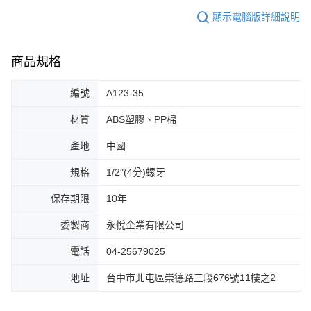
顯示電腦版詳細說明
商品規格
編號
A123-35
材質
ABS塑膠、PP棉
產地
中國
規格
1/2"(4分)螺牙
保存期限
10年
委製商
永悅企業有限公司
電話
04-25679025
地址
台中市北屯區崇德路三段676號11樓之2