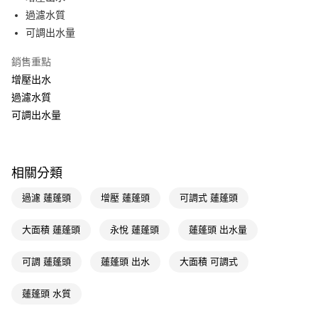
過濾水質
Apple Pay
可調出水量
街口支付
銷售重點
悠遊付
增壓出水
過濾水質
Google Pay
可調出水量
AFTEE先享後付
相關說明
【關於「AFTEE先享後付」】
即享券
相關分類
AFTEE先享後付是「在收到商品之後才付款」的支付方式。 讓您購物簡單
便利好安心！
１．簡單：不需註冊會員、不需綁卡、不需儲值。
過濾 蓮蓬頭
增壓 蓮蓬頭
可調式 蓮蓬頭
運送方式
２．便利：只要手機號碼，簡訊認證，即可結帳。
３．安心：先確認商品／服務後，再付款。
全家取貨付款
大面積 蓮蓬頭
永悅 蓮蓬頭
蓮蓬頭 出水量
每筆NT$65，滿NT$390(含以上)免運費
【「AFTEE先享後付」結帳流程】
１．於結帳方式選擇「AFTEE先享後付」後，將跳轉至「AFTEE先享後付」
可調 蓮蓬頭
蓮蓬頭 出水
大面積 可調式
付款後全家取貨
結帳頁面，進行簡訊認證並確認金額後，即可完成結帳。
２．訂單成立數日內，您將收到繳費通知簡訊。
每筆NT$65，滿NT$390(含以上)免運費
蓮蓬頭 水質
３．收到繳費通知簡訊後14天內，點擊此簡訊中的連結，可透過四大超商／
ATM／網路銀行／等多元方式進行付款，方視為交易完成。