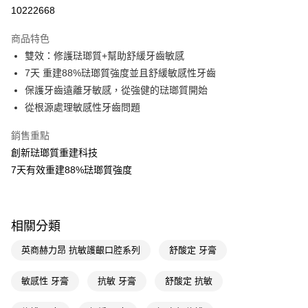
10222668
Apple Pay
商品特色
街口支付
雙效：修護琺瑯質+幫助舒緩牙齒敏感
悠遊付
7天 重建88%琺瑯質強度並且舒緩敏感性牙齒
保護牙齒遠離牙敏感，從強健的琺瑯質開始
Google Pay
從根源處理敏感性牙齒問題
AFTEE先享後付
銷售重點
相關說明
創新琺瑯質重建科技
【關於「AFTEE先享後付」】
即享券
AFTEE先享後付是「在收到商品之後才付款」的支付方式。 讓您購物簡單
7天有效重建88%琺瑯質強度
便利好安心！
１．簡單：不需註冊會員、不需綁卡、不需儲值。
運送方式
２．便利：只要手機號碼，簡訊認證，即可結帳。
３．安心：先確認商品／服務後，再付款。
全家取貨付款
相關分類
每筆NT$65，滿NT$390(含以上)免運費
【「AFTEE先享後付」結帳流程】
英商赫力昂 抗敏護齦口腔系列
舒酸定 牙膏
１．於結帳方式選擇「AFTEE先享後付」後，將跳轉至「AFTEE先享後付」
付款後全家取貨
結帳頁面，進行簡訊認證並確認金額後，即可完成結帳。
２．訂單成立數日內，您將收到繳費通知簡訊。
敏感性 牙膏
抗敏 牙膏
舒酸定 抗敏
每筆NT$65，滿NT$390(含以上)免運費
３．收到繳費通知簡訊後14天內，點擊此簡訊中的連結，可透過四大超商／
ATM／網路銀行／等多元方式進行付款，方視為交易完成。