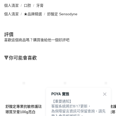
個人清潔
口腔
牙膏
個人清潔
★品牌精選
舒酸定 Sensodyne
評價
喜歡這個商品嗎？購買後給他一個好評吧
🔻你可能會喜歡
POYA 寶雅
【重要通知】
客服系統將於8/17更新，
舒酸定專業抗敏修護琺
舒酸定抗敏修護琺瑯質
舒酸定專業抗敏
為保障留言資訊可保留查詢，請先
瑯質牙膏100g亮白
牙膏100g*2+抗敏修護
膏100g-強化琺瑯
登入會員帳號留言。