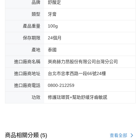
品牌
舒酸定
類型
牙膏
產品重量
100g
保存期限
24個月
產地
泰國
進口廠商名稱
英商赫⼒昂股份有限公司台灣分公司
進口廠商地址
台北市忠孝西路⼀段66號24樓
進口廠商電話
0800-212259
功效
修護琺瑯質+幫助舒緩牙齒敏感
商品相關分類 (5)
查看全部