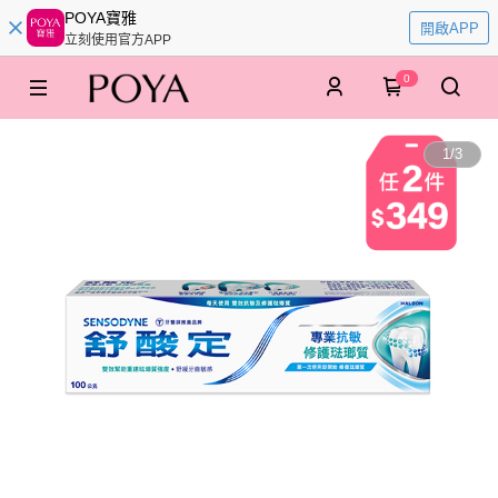
POYA寶雅
開啟APP
立刻使用官方APP
0
1
/
3