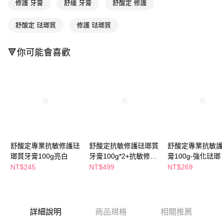
萊爾富取貨付款
修護 牙膏
舒緩 牙膏
舒酸定 修護
※ 請注意：結帳手續完成當下不需立刻繳費，但若您需要取消訂單，請聯絡
每筆NT$65，滿NT$490(含以上)免運費
購買商品的店家。未經商家同意取消之訂單仍視為有效，需透過AFTEE先享
後付繳納相關費用。
舒酸定 琺瑯質
修護 琺瑯質
付款後萊爾富取貨
※ 交易是否成功請以「AFTEE先享後付 」之結帳頁面顯示為準，若有關於
是否繳費成功／繳費後需取消欲退款等相關疑問，請聯繫「AFTEE先享後付
每筆NT$65，滿NT$490(含以上)免運費
客戶支援中心」
https://netprotections.freshdesk.com/support/home
🔻你可能會喜歡
7-11取貨付款
【注意事項】
１．透過由恩沛科技股份有限公司提供之「AFTEE先享後付」服務完成之交
每筆NT$65，滿NT$490(含以上)免運費
易，需依本服務之必要範圍內提供個人資料，並將交易相關給付款項請求債
權轉讓予恩沛科技股份有限公司。
付款後7-11取貨
２．關於個人資料處理事宜，請瀏覽以下網址：
每筆NT$65，滿NT$490(含以上)免運費
https://aftee.tw/terms/#terms3
３．未成年的使用者請事先徵得法定代理人或監護人之同意方可使用
宅配(本島)
「AFTEE先享後付」，若未經同意申辦者引起之損失，本公司不負相關責
任。
每筆NT$100，滿NT$790(含以上)免運費
舒酸定專業抗敏修護琺
舒酸定抗敏修護琺瑯質
舒酸定專業抗敏
４．使用「AFTEE先享後付」時，將依據個別帳號之用戶狀況，依本公司即
瑯質牙膏100g亮白
牙膏100g*2+抗敏修護
膏100g-強化琺瑯
時審查核予不同之上限額度；若仍有額度不足之情形，本公司將視審查結果
付款後寶雅門市自取(由倉庫統一出貨)
請求用戶進行身份認證。
琺瑯質牙膏亮白
NT$245
NT$499
NT$269
每筆NT$80，滿NT$290(含以上)免運費
５．嚴禁一人註冊多個帳號或使用他人資訊註冊。若發現惡意使用之情形，
100g*1
恩沛科技股份有限公司將有權停止該用戶之使用額度並採取法律行動。
詳細說明
商品規格
相關推薦