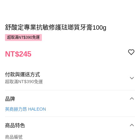
舒酸定專業抗敏修護琺瑯質牙膏100g
超取滿NT$390免運
NT$245
付款與運送方式
超取滿NT$390免運
付款方式
品牌
POYA支付
英商赫力昂 HALEON
信用卡一次付款
商品特色
超商取貨付款
商品編號
LINE Pay