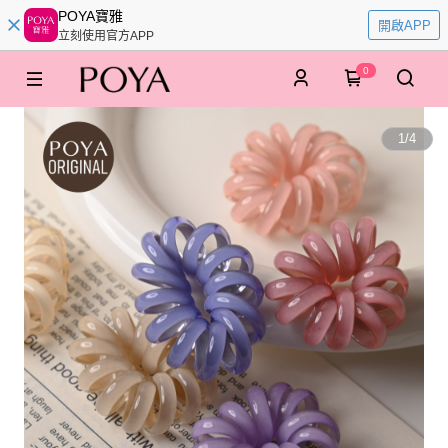
POYA寶雅
開啟APP
立刻使用官方APP
0
1
/
4