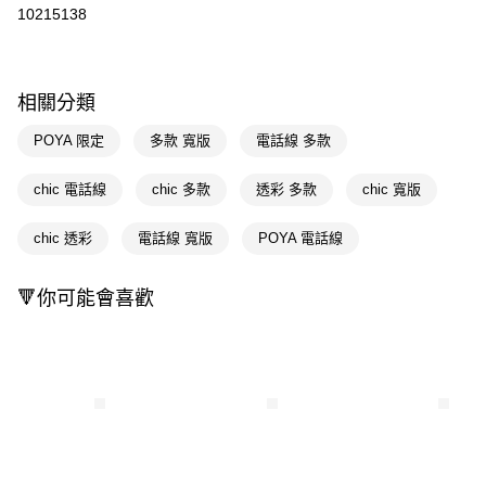
信用卡一次付款
10215138
超商取貨付款
LINE Pay
相關分類
Apple Pay
POYA 限定
多款 寬版
電話線 多款
街口支付
chic 電話線
chic 多款
透彩 多款
chic 寬版
悠遊付
chic 透彩
電話線 寬版
POYA 電話線
Google Pay
AFTEE先享後付
🔻你可能會喜歡
相關說明
【關於「AFTEE先享後付」】
即享券
AFTEE先享後付是「在收到商品之後才付款」的支付方式。 讓您購物簡單
便利好安心！
１．簡單：不需註冊會員、不需綁卡、不需儲值。
運送方式
２．便利：只要手機號碼，簡訊認證，即可結帳。
３．安心：先確認商品／服務後，再付款。
全家取貨付款
每筆NT$65，滿NT$390(含以上)免運費
【「AFTEE先享後付」結帳流程】