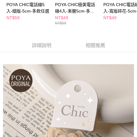
１．於結帳方式選擇「AFTEE先享後付」後，將跳轉至「AFTEE先享後付」
POYA CHIC電話線5
POYA CHIC極美電話
POYA CHIC電話
付款後全家取貨
結帳頁面，進行簡訊認證並確認金額後，即可完成結帳。
入-細版-5cm-多款任選
線4入-漸層5cm-多款
入-寬版碎花-5cm
２．訂單成立數日內，您將收到繳費通知簡訊。
每筆NT$65，滿NT$390(含以上)免運費
任選
任選
３．收到繳費通知簡訊後14天內，點擊此簡訊中的連結，可透過四大超商／
NT$59
NT$49
NT$49
ATM／網路銀行／等多元方式進行付款，方視為交易完成。
NT$59
萊爾富取貨付款
※ 請注意：結帳手續完成當下不需立刻繳費，但若您需要取消訂單，請聯絡
每筆NT$65，滿NT$490(含以上)免運費
購買商品的店家。未經商家同意取消之訂單仍視為有效，需透過AFTEE先享
後付繳納相關費用。
付款後萊爾富取貨
※ 交易是否成功請以「AFTEE先享後付 」之結帳頁面顯示為準，若有關於
詳細說明
相關推薦
是否繳費成功／繳費後需取消欲退款等相關疑問，請聯繫「AFTEE先享後付
每筆NT$65，滿NT$490(含以上)免運費
客戶支援中心」
https://netprotections.freshdesk.com/support/home
7-11取貨付款
【注意事項】
１．透過由恩沛科技股份有限公司提供之「AFTEE先享後付」服務完成之交
每筆NT$65，滿NT$490(含以上)免運費
易，需依本服務之必要範圍內提供個人資料，並將交易相關給付款項請求債
權轉讓予恩沛科技股份有限公司。
付款後7-11取貨
２．關於個人資料處理事宜，請瀏覽以下網址：
每筆NT$65，滿NT$490(含以上)免運費
https://aftee.tw/terms/#terms3
３．未成年的使用者請事先徵得法定代理人或監護人之同意方可使用
宅配(本島)
「AFTEE先享後付」，若未經同意申辦者引起之損失，本公司不負相關責
任。
每筆NT$100，滿NT$790(含以上)免運費
４．使用「AFTEE先享後付」時，將依據個別帳號之用戶狀況，依本公司即
時審查核予不同之上限額度；若仍有額度不足之情形，本公司將視審查結果
付款後寶雅門市自取(由倉庫統一出貨)
請求用戶進行身份認證。
每筆NT$80，滿NT$290(含以上)免運費
５．嚴禁一人註冊多個帳號或使用他人資訊註冊。若發現惡意使用之情形，