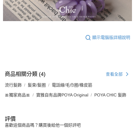
顯示電腦版詳細說明
商品相關分類 (4)
查看全部
流行髮飾
髮束/髮圈
電話線/毛巾圈/橡皮筋
🎀獨家商品🎀
寶雅自有品牌POYA Original
POYA CHIC 髮飾
評價
喜歡這個商品嗎？購買後給他一個好評吧