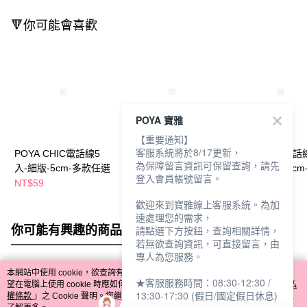
🔻你可能會喜歡
POYA 寶雅
【重要通知】
客服系統將於8/17更新，
POYA CHIC電話線5
POYA CHIC極美電話
POYA CHIC電話
為保障留言資訊可保留查詢，請先
入-細版-5cm-多款任選
線4入-漸層5cm-多款
入-寬版碎花-5cm
登入會員帳號留言。
任選
任選
NT$59
NT$49
NT$49
NT$59
歡迎來到寶雅線上客服系統。為加
速處理您的需求，
你可能有興趣的商品
全站排行
請點選下方按鈕，查詢相關詳情，
若無欲查詢資訊，可直接留言，由
專人為您服務。
本網站中使用 cookie，欲查詢有關本網站使用 cookie 方式之詳情，及若您不希
★客服服務時間：08:30-12:30 /
熱門標籤
望在電腦上使用 cookie 時應如何變更電腦的 cookie 設定，請參閱本網站「
隱私
13:30-17:30 (假日/國定假日休息)
權條款
」之 Cookie 聲明。您繼續使用本網站即表示您同意本公司得按本網站使