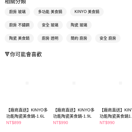
相關分類
後付繳納相關費用。
※ 交易是否成功請以「AFTEE先享後付 」之結帳頁面顯示為準，若有關於
廚房 玻璃
多功能 美食鍋
KINYO 美食鍋
是否繳費成功／繳費後需取消欲退款等相關疑問，請聯繫「AFTEE先享後付
客戶支援中心」
https://netprotections.freshdesk.com/support/home
廚房 不鏽鋼
安全 玻璃
陶瓷 玻璃
【注意事項】
１．透過由恩沛科技股份有限公司提供之「AFTEE先享後付」服務完成之交
陶瓷 美食鍋
廚房 透明
簡約 廚房
安全 廚房
易，需依本服務之必要範圍內提供個人資料，並將交易相關給付款項請求債
權轉讓予恩沛科技股份有限公司。
２．關於個人資料處理事宜，請瀏覽以下網址：
🔻你可能會喜歡
https://aftee.tw/terms/#terms3
３．未成年的使用者請事先徵得法定代理人或監護人之同意方可使用
「AFTEE先享後付」，若未經同意申辦者引起之損失，本公司不負相關責
任。
４．使用「AFTEE先享後付」時，將依據個別帳號之用戶狀況，依本公司即
時審查核予不同之上限額度；若仍有額度不足之情形，本公司將視審查結果
請求用戶進行身份認證。
５．嚴禁一人註冊多個帳號或使用他人資訊註冊。若發現惡意使用之情形，
恩沛科技股份有限公司將有權停止該用戶之使用額度並採取法律行動。
【廠商直送】KINYO多
【廠商直送】KINYO多
【廠商直送】KIN
功能陶瓷美食鍋-1.6L
功能陶瓷美食鍋-1.9L
功能陶瓷美食鍋1.2
白
NT$899
NT$990
NT$990