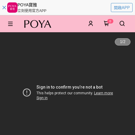
POYA寶雅
開啟APP
立刻使用官方APP
0
1
/
2