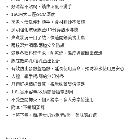
好清潔不沾鍋，鎖住溫度不燙手
街口支付
16CM大口徑/9CM深度
悠遊付
烹煮、清洗便利順手，食材翻炒不噴濺
透明強化玻璃鍋蓋/10分鐘熱水沸騰
Google Pay
烹煮狀況一目了然，快速開鍋美食上桌
AFTEE先享後付
兩段溫控調節/兩道安全防護
相關說明
滿足各種料理需求，防乾燒、溫度過載斷電保護
【關於「AFTEE先享後付」】
鍋底散熱孔/插孔凸出設計
AFTEE先享後付是「在收到商品之後才付款」的支付方式。 讓您購物簡單
運送方式
有效防止發熱盤過熱，延長使用壽命，預防滲水使用更安心
便利好安心！
１．簡單：不需註冊會員、不需綁卡、不需儲值。
宅配(廠商直送🚚)
人體工學手柄/簡約無印外型
２．便利：只要手機號碼，簡訊認證，即可結帳。
舒適好握精細質感，視覺味蕾雙倍滿足
每筆NT$100，滿NT$590(含以上)免運費
３．安心：先確認商品／服務後，再付款。
1.6L實用容量/收納簡便插電即用
宅配(離島廠商直送🚚)
【「AFTEE先享後付」結帳流程】
不受空間拘束，個人獨享、多人分享皆適用
１．於結帳方式選擇「AFTEE先享後付」後，將跳轉至「AFTEE先享後付」
每筆NT$300
附304不鏽鋼蒸籠
結帳頁面，進行簡訊認證並確認金額後，即可完成結帳。
２．訂單成立數日內，您將收到繳費通知簡訊。
上蒸下煮，煎/煮/炒/炸/涮/燉/煲，美味隨心選
３．收到繳費通知簡訊後14天內，點擊此簡訊中的連結，可透過四大超商／
ATM／網路銀行／等多元方式進行付款，方視為交易完成。
※ 請注意：結帳手續完成當下不需立刻繳費，但若您需要取消訂單，請聯絡
購買商品的店家。未經商家同意取消之訂單仍視為有效，需透過AFTEE先享