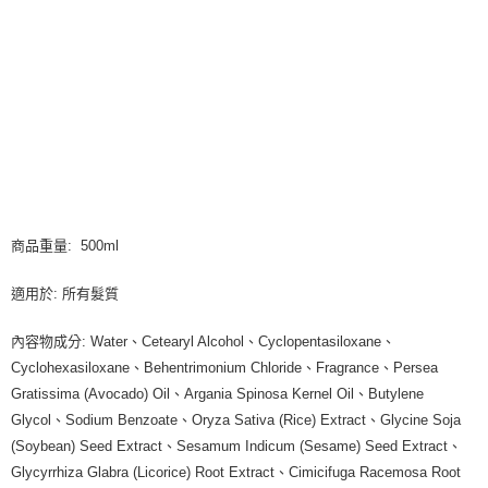
商品重量: 500ml
適用於: 所有髮質
內容物成分: Water、Cetearyl Alcohol、Cyclopentasiloxane、
Cyclohexasiloxane、Behentrimonium Chloride、Fragrance、Persea
Gratissima (Avocado) Oil、Argania Spinosa Kernel Oil、Butylene
Glycol、Sodium Benzoate、Oryza Sativa (Rice) Extract、Glycine Soja
(Soybean) Seed Extract、Sesamum Indicum (Sesame) Seed Extract、
Glycyrrhiza Glabra (Licorice) Root Extract、Cimicifuga Racemosa Root