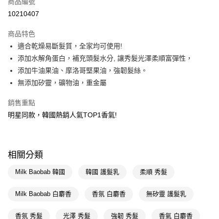
商品編號
信用卡一次付款
10210407
超商取貨付款
商品特色
LINE Pay
適合乾燥易斷髮質，全家均可使用!
添加水解角蛋白，補充頭髮水分, 讓秀髮光澤柔順富彈性，
Apple Pay
添加牛油果油、摩洛哥堅果油，強韌髮絲。
街口支付
無添加矽靈，礦物油，重金屬
悠遊付
銷售重點
明星同款，韓國熱銷人氣TOP1香氣!
Google Pay
AFTEE先享後付
相關說明
相關分類
【關於「AFTEE先享後付」】
即享券
AFTEE先享後付是「在收到商品之後才付款」的支付方式。 讓您購物簡單
Milk Baobab 韓國
韓國 護髮乳
柔順 秀髮
便利好安心！
１．簡單：不需註冊會員、不需綁卡、不需儲值。
運送方式
２．便利：只要手機號碼，簡訊認證，即可結帳。
Milk Baobab 白麝香
香氛 白麝香
無矽靈 護髮乳
３．安心：先確認商品／服務後，再付款。
全家取貨付款
香氛 秀髮
光澤 秀髮
強韌 秀髮
香氣 白麝香
每筆NT$65，滿NT$390(含以上)免運費
【「AFTEE先享後付」結帳流程】