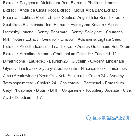
Extract、Polygonum Multiflorum Root Extract、Phellinus Linteus
Extract、Angelica Gigas Root Extract、Morus Alba Bark Extract、
Paeonia Lactiflora Root Extract、Sophora Angustifolia Root Extract、
Scutellaria Baicalensis Root Extract、Hydrolyzed Keratin、Alpha-
Isomethyl Ionone、Benzyl Benzoate、Benzyl Salicylate、Coumarin、
Milk Protein Extract、Geraniol、Linalool、Adansonia Digitata Seed
Extract、Aloe Barbadensis Leaf Extract、Acorus Gramineus Root/Stem
Extract、Amodimethicone、Cetrimonium Chloride、Trideceth-12、
Dimethicone、Laureth-3、Laureth-23、Glycerin、Glyceryl Linolenate、
Glyceryl Linoleate、Glyceryl Arachidonate、Niacinamide、Limnanthes
Alba (Meadowfoam) Seed Oil、Beta-Sitosterol、Ceteth-24、Ascorbyl
Tetraisopalmitate、Choleth-24、Cholesterol、Panthenol、Potassium
Cetyl Phosphate、Biotin、BHT、Ubiquinone、Tocopheryl Acetate、Citric
Acid、Disodium EDTA
顯示電腦版詳細說明