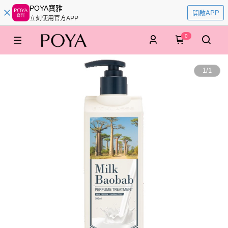
POYA寶雅
開啟APP
立刻使用官方APP
0
1
/
1