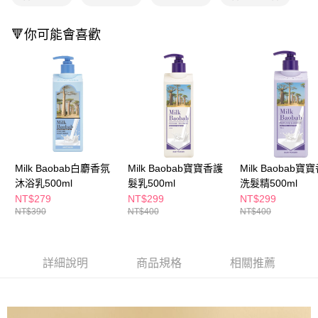
１．於結帳方式選擇「AFTEE先享後付」後，將跳轉至「AFTEE先享後付」
付款後全家取貨
結帳頁面，進行簡訊認證並確認金額後，即可完成結帳。
🔻你可能會喜歡
２．訂單成立數日內，您將收到繳費通知簡訊。
每筆NT$65，滿NT$390(含以上)免運費
３．收到繳費通知簡訊後14天內，點擊此簡訊中的連結，可透過四大超商／
ATM／網路銀行／等多元方式進行付款，方視為交易完成。
萊爾富取貨付款
※ 請注意：結帳手續完成當下不需立刻繳費，但若您需要取消訂單，請聯絡
每筆NT$65，滿NT$490(含以上)免運費
購買商品的店家。未經商家同意取消之訂單仍視為有效，需透過AFTEE先享
後付繳納相關費用。
付款後萊爾富取貨
※ 交易是否成功請以「AFTEE先享後付 」之結帳頁面顯示為準，若有關於
是否繳費成功／繳費後需取消欲退款等相關疑問，請聯繫「AFTEE先享後付
每筆NT$65，滿NT$490(含以上)免運費
客戶支援中心」
https://netprotections.freshdesk.com/support/home
7-11取貨付款
【注意事項】
Milk Baobab白麝香氛
Milk Baobab寶寶香護
Milk Baobab寶
１．透過由恩沛科技股份有限公司提供之「AFTEE先享後付」服務完成之交
每筆NT$65，滿NT$490(含以上)免運費
沐浴乳500ml
髮乳500ml
洗髮精500ml
易，需依本服務之必要範圍內提供個人資料，並將交易相關給付款項請求債
NT$279
NT$299
NT$299
權轉讓予恩沛科技股份有限公司。
付款後7-11取貨
NT$390
NT$400
NT$400
２．關於個人資料處理事宜，請瀏覽以下網址：
每筆NT$65，滿NT$490(含以上)免運費
https://aftee.tw/terms/#terms3
３．未成年的使用者請事先徵得法定代理人或監護人之同意方可使用
宅配(本島)
「AFTEE先享後付」，若未經同意申辦者引起之損失，本公司不負相關責
詳細說明
商品規格
相關推薦
任。
每筆NT$100，滿NT$790(含以上)免運費
４．使用「AFTEE先享後付」時，將依據個別帳號之用戶狀況，依本公司即
時審查核予不同之上限額度；若仍有額度不足之情形，本公司將視審查結果
付款後寶雅門市自取(由倉庫統一出貨)
請求用戶進行身份認證。
每筆NT$80，滿NT$290(含以上)免運費