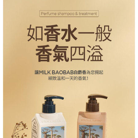
５．嚴禁一人註冊多個帳號或使用他人資訊註冊。若發現惡意使用之情形，
恩沛科技股份有限公司將有權停止該用戶之使用額度並採取法律行動。