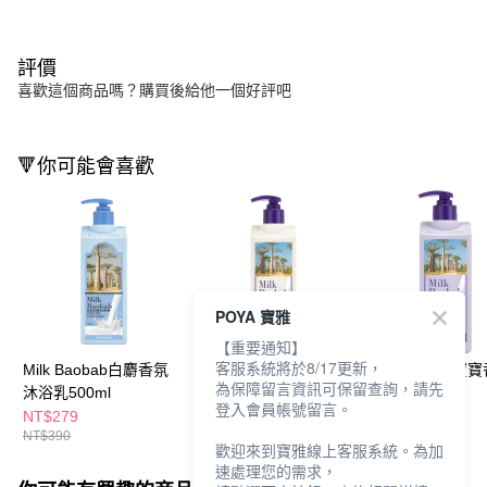
評價
喜歡這個商品嗎？購買後給他一個好評吧
🔻你可能會喜歡
POYA 寶雅
【重要通知】
客服系統將於8/17更新，
Milk Baobab白麝香氛
Milk Baobab寶寶香護
Milk Baobab寶
為保障留言資訊可保留查詢，請先
沐浴乳500ml
髮乳500ml
洗髮精500ml
登入會員帳號留言。
NT$279
NT$299
NT$299
NT$390
NT$400
NT$400
歡迎來到寶雅線上客服系統。為加
速處理您的需求，