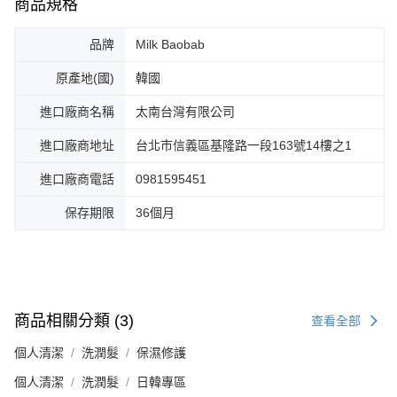
商品規格
品牌
Milk Baobab
原產地(國)
韓國
進口廠商名稱
太南台灣有限公司
進口廠商地址
台北市信義區基隆路一段163號14樓之1
進口廠商電話
0981595451
保存期限
36個月
商品相關分類 (3)
查看全部
個人清潔
洗潤髮
保濕修護
個人清潔
洗潤髮
日韓專區