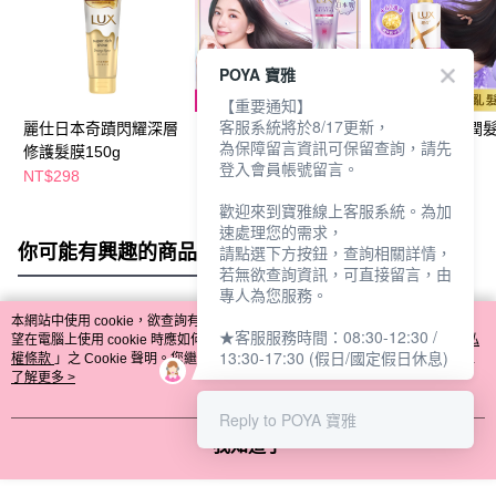
POYA 寶雅
【重要通知】
客服系統將於8/17更新，
麗仕日本奇蹟閃耀深層
麗仕極輕光護膜護色聚
麗仕柔亮直順潤
為保障留言資訊可保留查詢，請先
修護髮膜150g
光精華髮膜180g
650g-2022版
登入會員帳號留言。
NT$298
NT$329
NT$189
NT$349
NT$259
歡迎來到寶雅線上客服系統。為加
速處理您的需求，
你可能有興趣的商品
全站排行
請點選下方按鈕，查詢相關詳情，
若無欲查詢資訊，可直接留言，由
專人為您服務。
本網站中使用 cookie，欲查詢有關本網站使用 cookie 方式之詳情，及若您不希
★客服服務時間：08:30-12:30 /
熱門標籤
望在電腦上使用 cookie 時應如何變更電腦的 cookie 設定，請參閱本網站「
隱私
13:30-17:30 (假日/國定假日休息)
權條款
」之 Cookie 聲明。您繼續使用本網站即表示您同意本公司得按本網站使
用條款之 Cookie 聲明使用 cookie。
了解更多 >
Reply to POYA 寶雅
我知道了