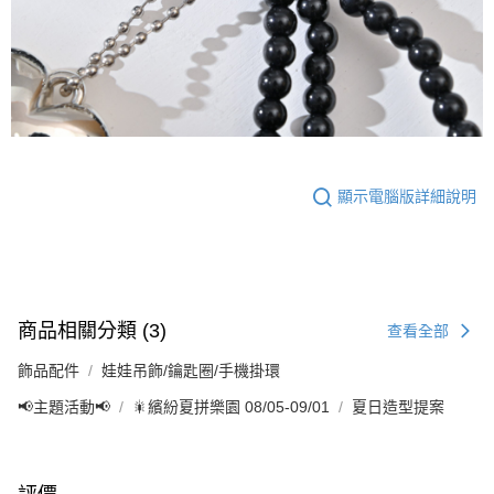
顯示電腦版詳細說明
商品相關分類 (3)
查看全部
飾品配件
娃娃吊飾/鑰匙圈/手機掛環
📢主題活動📢
🎇繽紛夏拼樂園 08/05-09/01
夏日造型提案