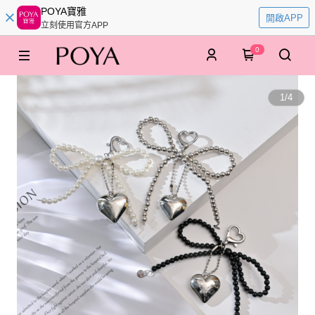
POYA寶雅
開啟APP
立刻使用官方APP
0
1
/
4