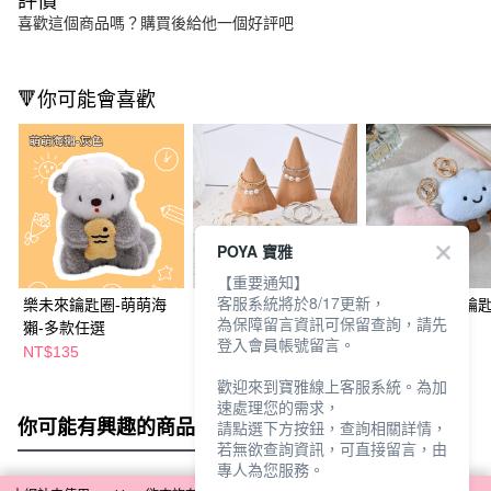
評價
喜歡這個商品嗎？購買後給他一個好評吧
🔻你可能會喜歡
POYA 寶雅
【重要通知】
客服系統將於8/17更新，
樂未來鑰匙圈-萌萌海
Forever Young我心永
雲朵笑臉吊飾鑰匙
為保障留言資訊可保留查詢，請先
獺-多款任選
恆戒指組5入-多款任選
多款任選
登入會員帳號留言。
NT$135
NT$189
NT$79
NT$199
歡迎來到寶雅線上客服系統。為加
速處理您的需求，
你可能有興趣的商品
全站排行
請點選下方按鈕，查詢相關詳情，
若無欲查詢資訊，可直接留言，由
專人為您服務。