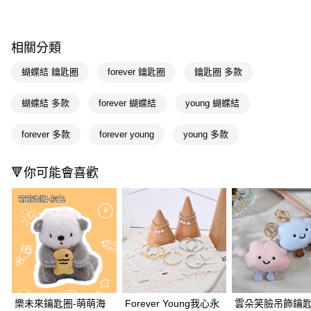
超商取貨付款
LINE Pay
相關分類
Apple Pay
蝴蝶結 鑰匙圈
forever 鑰匙圈
鑰匙圈 多款
街口支付
蝴蝶結 多款
forever 蝴蝶結
young 蝴蝶結
悠遊付
forever 多款
forever young
young 多款
Google Pay
AFTEE先享後付
🔻你可能會喜歡
相關說明
【關於「AFTEE先享後付」】
即享券
AFTEE先享後付是「在收到商品之後才付款」的支付方式。 讓您購物簡單
便利好安心！
１．簡單：不需註冊會員、不需綁卡、不需儲值。
運送方式
２．便利：只要手機號碼，簡訊認證，即可結帳。
３．安心：先確認商品／服務後，再付款。
全家取貨付款
每筆NT$65，滿NT$390(含以上)免運費
【「AFTEE先享後付」結帳流程】
１．於結帳方式選擇「AFTEE先享後付」後，將跳轉至「AFTEE先享後付」
樂未來鑰匙圈-萌萌海
Forever Young我心永
雲朵笑臉吊飾鑰匙
付款後全家取貨
結帳頁面，進行簡訊認證並確認金額後，即可完成結帳。