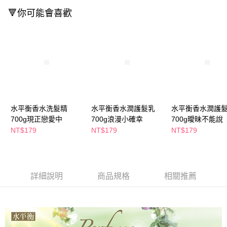
萊爾富取貨付款
※ 請注意：結帳手續完成當下不需立刻繳費，但若您需要取消訂單，請聯絡
🔻你可能會喜歡
每筆NT$65，滿NT$490(含以上)免運費
購買商品的店家。未經商家同意取消之訂單仍視為有效，需透過AFTEE先享
後付繳納相關費用。
付款後萊爾富取貨
※ 交易是否成功請以「AFTEE先享後付 」之結帳頁面顯示為準，若有關於
是否繳費成功／繳費後需取消欲退款等相關疑問，請聯繫「AFTEE先享後付
每筆NT$65，滿NT$490(含以上)免運費
客戶支援中心」
https://netprotections.freshdesk.com/support/home
7-11取貨付款
【注意事項】
１．透過由恩沛科技股份有限公司提供之「AFTEE先享後付」服務完成之交
每筆NT$65，滿NT$490(含以上)免運費
易，需依本服務之必要範圍內提供個人資料，並將交易相關給付款項請求債
權轉讓予恩沛科技股份有限公司。
付款後7-11取貨
２．關於個人資料處理事宜，請瀏覽以下網址：
水平衡香水洗髮精
水平衡香水潤護髮乳
水平衡香水潤護
每筆NT$65，滿NT$490(含以上)免運費
https://aftee.tw/terms/#terms3
700g現正戀愛中
700g浪漫小確幸
700g曖昧不能說
３．未成年的使用者請事先徵得法定代理人或監護人之同意方可使用
宅配(本島)
NT$179
NT$179
NT$179
「AFTEE先享後付」，若未經同意申辦者引起之損失，本公司不負相關責
任。
每筆NT$100，滿NT$790(含以上)免運費
４．使用「AFTEE先享後付」時，將依據個別帳號之用戶狀況，依本公司即
時審查核予不同之上限額度；若仍有額度不足之情形，本公司將視審查結果
付款後寶雅門市自取(由倉庫統一出貨)
請求用戶進行身份認證。
詳細說明
商品規格
相關推薦
每筆NT$80，滿NT$290(含以上)免運費
５．嚴禁一人註冊多個帳號或使用他人資訊註冊。若發現惡意使用之情形，
恩沛科技股份有限公司將有權停止該用戶之使用額度並採取法律行動。