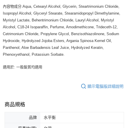
內容物成分:Aqua, Cetearyl Alcohol, Glycerin, Steartrimonium Chloride,
Isopropyl Alcohol, Glyceryl Stearate, Stearamidopropyl Dimethylamine,
Myristyl Lactate, Behentrimonium Chloride, Lauryl Alcohol, Myristyl
Alcohol, C18-24 Isoparaffin, Perfume, Amodimethicone, Trideceth-12,
Cetrimonium Chloride, Propylene Glycol, Benzisothiazolinone, Sodium
Hydroxide, Hydrolyzed Jojoba Esters, Argania Spinosa Kernel Oil,
Panthenol, Aloe Barbadensis Leaf Juice, Hydrolyzed Keratin,
Phenoxyethanol, Potassium Sorbate.
適用於: 一般髮質均適用
顯示電腦版詳細說明
商品規格
品牌
水平衡