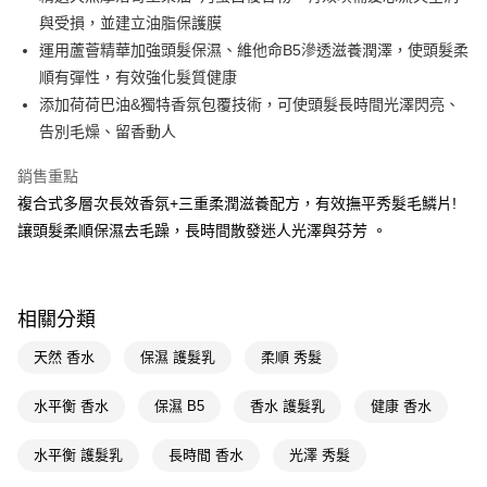
與受損，並建立油脂保護膜
Apple Pay
運用蘆薈精華加強頭髮保濕、維他命B5滲透滋養潤澤，使頭髮柔
街口支付
順有彈性，有效強化髮質健康
添加荷荷巴油&獨特香氛包覆技術，可使頭髮長時間光澤閃亮、
悠遊付
告別毛燥、留香動人
Google Pay
銷售重點
AFTEE先享後付
複合式多層次長效香氛+三重柔潤滋養配方，有效撫平秀髮毛鱗片!
相關說明
讓頭髮柔順保濕去毛躁，長時間散發迷人光澤與芬芳 。
【關於「AFTEE先享後付」】
即享券
AFTEE先享後付是「在收到商品之後才付款」的支付方式。 讓您購物簡單
便利好安心！
１．簡單：不需註冊會員、不需綁卡、不需儲值。
運送方式
相關分類
２．便利：只要手機號碼，簡訊認證，即可結帳。
３．安心：先確認商品／服務後，再付款。
全家取貨付款
天然 香水
保濕 護髮乳
柔順 秀髮
每筆NT$65，滿NT$390(含以上)免運費
【「AFTEE先享後付」結帳流程】
１．於結帳方式選擇「AFTEE先享後付」後，將跳轉至「AFTEE先享後付」
水平衡 香水
保濕 B5
香水 護髮乳
健康 香水
付款後全家取貨
結帳頁面，進行簡訊認證並確認金額後，即可完成結帳。
２．訂單成立數日內，您將收到繳費通知簡訊。
每筆NT$65，滿NT$390(含以上)免運費
水平衡 護髮乳
長時間 香水
光澤 秀髮
３．收到繳費通知簡訊後14天內，點擊此簡訊中的連結，可透過四大超商／
ATM／網路銀行／等多元方式進行付款，方視為交易完成。