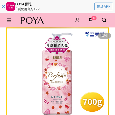
POYA寶雅
開啟APP
立刻使用官方APP
0
1
/
4