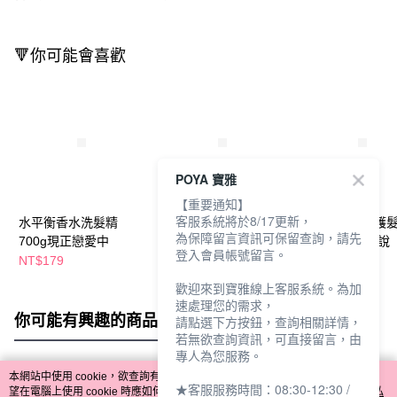
🔻你可能會喜歡
POYA 寶雅
【重要通知】
客服系統將於8/17更新，
水平衡香水洗髮精
水平衡香水潤護髮乳
水平衡香水潤護
為保障留言資訊可保留查詢，請先
700g現正戀愛中
700g浪漫小確幸
700g曖昧不能說
登入會員帳號留言。
NT$179
NT$179
NT$179
歡迎來到寶雅線上客服系統。為加
速處理您的需求，
你可能有興趣的商品
全站排行
請點選下方按鈕，查詢相關詳情，
若無欲查詢資訊，可直接留言，由
專人為您服務。
本網站中使用 cookie，欲查詢有關本網站使用 cookie 方式之詳情，及若您不希
★客服服務時間：08:30-12:30 /
熱門標籤
望在電腦上使用 cookie 時應如何變更電腦的 cookie 設定，請參閱本網站「
隱私