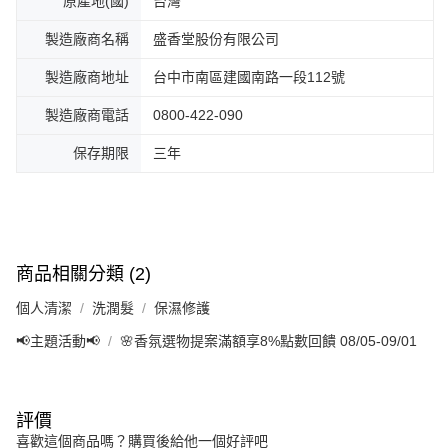
原產地(國)
台灣
製造廠商名稱
盛香堂股份有限公司
製造廠商地址
台中市南區建國南路一段112號
製造廠商電話
0800-422-090
保存期限
三年
商品相關分類 (2)
個人清潔
洗潤髮
保濕修護
📢主題活動📢
🌸香氛選物提案滿額享8%點數回饋 08/05-09/01
評價
喜歡這個商品嗎？購買後給他一個好評吧