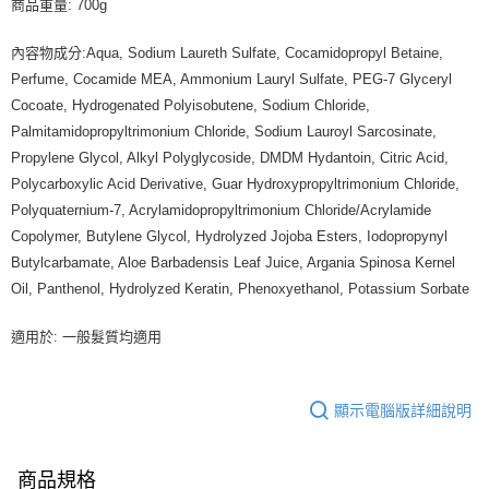
商品重量: 700g
內容物成分:Aqua, Sodium Laureth Sulfate, Cocamidopropyl Betaine,
Perfume, Cocamide MEA, Ammonium Lauryl Sulfate, PEG-7 Glyceryl
Cocoate, Hydrogenated Polyisobutene, Sodium Chloride,
Palmitamidopropyltrimonium Chloride, Sodium Lauroyl Sarcosinate,
Propylene Glycol, Alkyl Polyglycoside, DMDM Hydantoin, Citric Acid,
Polycarboxylic Acid Derivative, Guar Hydroxypropyltrimonium Chloride,
Polyquaternium-7, Acrylamidopropyltrimonium Chloride/Acrylamide
Copolymer, Butylene Glycol, Hydrolyzed Jojoba Esters, Iodopropynyl
Butylcarbamate, Aloe Barbadensis Leaf Juice, Argania Spinosa Kernel
Oil, Panthenol, Hydrolyzed Keratin, Phenoxyethanol, Potassium Sorbate
適用於: 一般髮質均適用
顯示電腦版詳細說明
商品規格