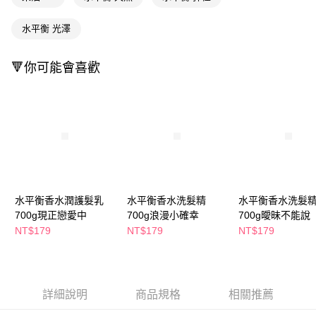
萊爾富取貨付款
※ 請注意：結帳手續完成當下不需立刻繳費，但若您需要取消訂單，請聯絡
每筆NT$65，滿NT$490(含以上)免運費
購買商品的店家。未經商家同意取消之訂單仍視為有效，需透過AFTEE先享
水平衡 光澤
後付繳納相關費用。
付款後萊爾富取貨
※ 交易是否成功請以「AFTEE先享後付 」之結帳頁面顯示為準，若有關於
是否繳費成功／繳費後需取消欲退款等相關疑問，請聯繫「AFTEE先享後付
每筆NT$65，滿NT$490(含以上)免運費
🔻你可能會喜歡
客戶支援中心」
https://netprotections.freshdesk.com/support/home
7-11取貨付款
【注意事項】
１．透過由恩沛科技股份有限公司提供之「AFTEE先享後付」服務完成之交
每筆NT$65，滿NT$490(含以上)免運費
易，需依本服務之必要範圍內提供個人資料，並將交易相關給付款項請求債
權轉讓予恩沛科技股份有限公司。
付款後7-11取貨
２．關於個人資料處理事宜，請瀏覽以下網址：
每筆NT$65，滿NT$490(含以上)免運費
https://aftee.tw/terms/#terms3
３．未成年的使用者請事先徵得法定代理人或監護人之同意方可使用
宅配(本島)
「AFTEE先享後付」，若未經同意申辦者引起之損失，本公司不負相關責
任。
每筆NT$100，滿NT$790(含以上)免運費
水平衡香水潤護髮乳
水平衡香水洗髮精
水平衡香水洗髮
４．使用「AFTEE先享後付」時，將依據個別帳號之用戶狀況，依本公司即
700g現正戀愛中
700g浪漫小確幸
700g曖昧不能說
時審查核予不同之上限額度；若仍有額度不足之情形，本公司將視審查結果
付款後寶雅門市自取(由倉庫統一出貨)
NT$179
NT$179
NT$179
請求用戶進行身份認證。
每筆NT$80，滿NT$290(含以上)免運費
５．嚴禁一人註冊多個帳號或使用他人資訊註冊。若發現惡意使用之情形，
恩沛科技股份有限公司將有權停止該用戶之使用額度並採取法律行動。
詳細說明
商品規格
相關推薦