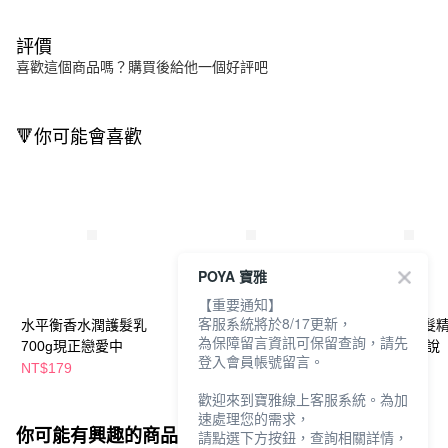
評價
喜歡這個商品嗎？購買後給他一個好評吧
🔻你可能會喜歡
POYA 寶雅
【重要通知】
客服系統將於8/17更新，
水平衡香水潤護髮乳
水平衡香水洗髮精
水平衡香水洗髮
為保障留言資訊可保留查詢，請先
700g現正戀愛中
700g浪漫小確幸
700g曖昧不能說
登入會員帳號留言。
NT$179
NT$179
NT$179
歡迎來到寶雅線上客服系統。為加
速處理您的需求，
你可能有興趣的商品
全站排行
請點選下方按鈕，查詢相關詳情，