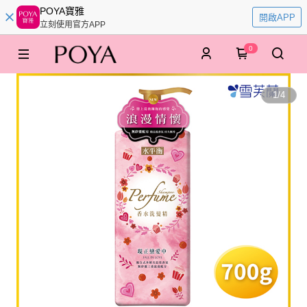
POYA寶雅
開啟APP
立刻使用官方APP
0
1
/
4