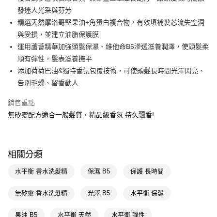
發迷人光采與芬芳
Apple Pay
精選天然摩洛哥堅果油+角蛋白複合物，有效填補髮芯流失空洞
街口支付
與受損，並建立油脂保護膜
運用蘆薈精華加強頭髮保濕、維他命B5滲透滋養潤澤，使頭髮柔
悠遊付
順有彈性，髮表滋養撫平
Google Pay
添加荷荷巴油&獨特香氛包覆技術，可使頭髮長時間光澤閃亮、
告別毛燥、留香動人
AFTEE先享後付
相關說明
銷售重點
【關於「AFTEE先享後付」】
無矽靈配方適合一般髮質，精品級香氛 持久飄香!
即享券
AFTEE先享後付是「在收到商品之後才付款」的支付方式。 讓您購物簡單
便利好安心！
１．簡單：不需註冊會員、不需綁卡、不需儲值。
運送方式
２．便利：只要手機號碼，簡訊認證，即可結帳。
３．安心：先確認商品／服務後，再付款。
相關分類
全家取貨付款
每筆NT$65，滿NT$390(含以上)免運費
【「AFTEE先享後付」結帳流程】
水平衡 香水洗髮精
保濕 B5
保護 長時間
１．於結帳方式選擇「AFTEE先享後付」後，將跳轉至「AFTEE先享後付」
付款後全家取貨
結帳頁面，進行簡訊認證並確認金額後，即可完成結帳。
無矽靈 香水洗髮精
光澤 B5
水平衡 保濕
２．訂單成立數日內，您將收到繳費通知簡訊。
每筆NT$65，滿NT$390(含以上)免運費
３．收到繳費通知簡訊後14天內，點擊此簡訊中的連結，可透過四大超商／
ATM／網路銀行／等多元方式進行付款，方視為交易完成。
果油 B5
水平衡 天然
水平衡 彈性