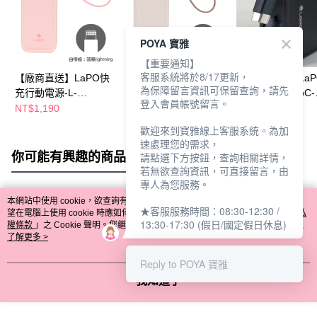
POYA 寶雅
【重要通知】
客服系統將於8/17更新，
【廠商直送】LaPO快
【廠商直送】LaPO快
【廠商直送】LaP
為保障留言資訊可保留查詢，請先
充行動電源-L-
充行動電源-L-
代行動電源CtoC-
登入會員帳號留言。
5000mAh-20W-粉紅
5000mAh-20W-奶茶
10000mAh-20W
NT$1,190
NT$1,190
NT$1,780
歡迎來到寶雅線上客服系統。為加
速處理您的需求，
你可能有興趣的商品
全站排行
請點選下方按鈕，查詢相關詳情，
若無欲查詢資訊，可直接留言，由
專人為您服務。
本網站中使用 cookie，欲查詢有關本網站使用 cookie 方式之詳情，及若您不希
★客服服務時間：08:30-12:30 /
熱門標籤
望在電腦上使用 cookie 時應如何變更電腦的 cookie 設定，請參閱本網站「
隱私
13:30-17:30 (假日/國定假日休息)
權條款
」之 Cookie 聲明。您繼續使用本網站即表示您同意本公司得按本網站使
用條款之 Cookie 聲明使用 cookie。
了解更多 >
Reply to POYA 寶雅
我知道了