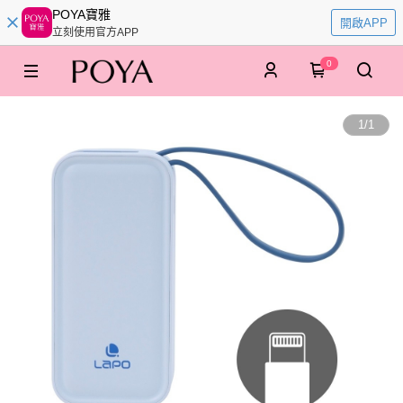
POYA寶雅
開啟APP
立刻使用官方APP
0
1
/
1