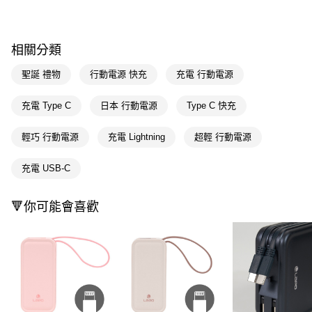
購買商品的店家。未經商家同意取消之訂單仍視為有效，需透過AFTEE先享
後付繳納相關費用。
※ 交易是否成功請以「AFTEE先享後付 」之結帳頁面顯示為準，若有關於
相關分類
是否繳費成功／繳費後需取消欲退款等相關疑問，請聯繫「AFTEE先享後付
客戶支援中心」
https://netprotections.freshdesk.com/support/home
聖誕 禮物
行動電源 快充
充電 行動電源
【注意事項】
１．透過由恩沛科技股份有限公司提供之「AFTEE先享後付」服務完成之交
充電 Type C
日本 行動電源
Type C 快充
易，需依本服務之必要範圍內提供個人資料，並將交易相關給付款項請求債
權轉讓予恩沛科技股份有限公司。
２．關於個人資料處理事宜，請瀏覽以下網址：
輕巧 行動電源
充電 Lightning
超輕 行動電源
https://aftee.tw/terms/#terms3
３．未成年的使用者請事先徵得法定代理人或監護人之同意方可使用
充電 USB-C
「AFTEE先享後付」，若未經同意申辦者引起之損失，本公司不負相關責
任。
４．使用「AFTEE先享後付」時，將依據個別帳號之用戶狀況，依本公司即
🔻你可能會喜歡
時審查核予不同之上限額度；若仍有額度不足之情形，本公司將視審查結果
請求用戶進行身份認證。
５．嚴禁一人註冊多個帳號或使用他人資訊註冊。若發現惡意使用之情形，
恩沛科技股份有限公司將有權停止該用戶之使用額度並採取法律行動。