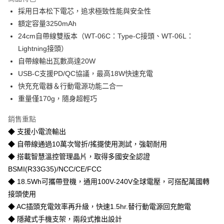
Apple Pay
採用日本松下電芯，追求極致性能與安全性
額定容量3250mAh
街口支付
24cm自帶線雙版本（WT-06C：Type-C接頭、WT-06L：
悠遊付
Lightning接頭）
自帶線輸出瓦數高達20W
Google Pay
USB-C支援PD/QC協議，最高18W快速充電
AFTEE先享後付
快充充電器＆行動電源功能二合一
相關說明
重量僅170g，隨身超輕巧
【關於「AFTEE先享後付」】
AFTEE先享後付是「在收到商品之後才付款」的支付方式。 讓您購物簡單
銷售重點
運送方式
便利好安心！
◆ 支援小電流輸出
１．簡單：不需註冊會員、不需綁卡、不需儲值。
宅配(廠商直送🚚)
２．便利：只要手機號碼，簡訊認證，即可結帳。
◆ 自帶線通過10萬次彎折/搖擺使用測試，強韌耐用
每筆NT$100，滿NT$590(含以上)免運費
３．安心：先確認商品／服務後，再付款。
◆ 搭載智慧溫控管理晶片，取得多國安全認證
BSMI(R33G35)/NCC/CE/FCC
【「AFTEE先享後付」結帳流程】
１．於結帳方式選擇「AFTEE先享後付」後，將跳轉至「AFTEE先享後付」
◆ 18.5Wh可攜帶登機，通用100V-240V全球電壓，可搭配萬國轉
結帳頁面，進行簡訊認證並確認金額後，即可完成結帳。
接頭使用
２．訂單成立數日內，您將收到繳費通知簡訊。
３．收到繳費通知簡訊後14天內，點擊此簡訊中的連結，可透過四大超商／
◆ AC插頭充電效率再升級，快速1.5hr.替行動電源回充飽電
ATM／網路銀行／等多元方式進行付款，方視為交易完成。
◆ 隱藏式手機支架，兩段式推出設計
※ 請注意：結帳手續完成當下不需立刻繳費，但若您需要取消訂單，請聯絡