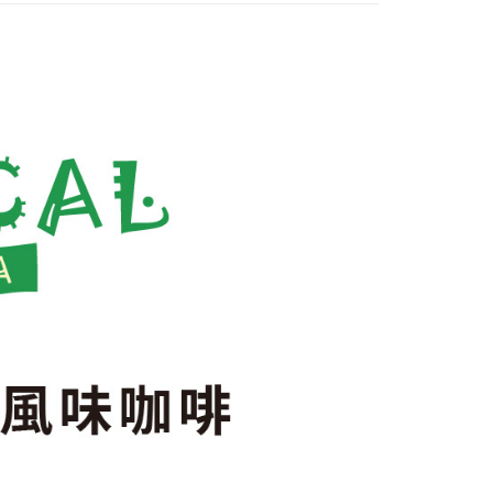
個人資料處理事宜，請瀏覽以下網址：
1取貨
ee.tw/terms/#terms3
5，滿NT$490(含以上)免運費
年的使用者請事先徵得法定代理人或監護人之同意方可使用
E先享後付」，若未經同意申辦者引起之損失，本公司不負相關責
AFTEE先享後付」時，將依據個別帳號之用戶狀況，依本公司
00，滿NT$790(含以上)免運費
核予不同之上限額度；若仍有額度不足之情形，本公司將視審查
用戶進行身份認證。
門市自取(由倉庫統一出貨)
一人註冊多個帳號或使用他人資訊註冊。若發現惡意使用之情
0，滿NT$290(含以上)免運費
科技股份有限公司將有權停止該用戶之使用額度並採取法律行