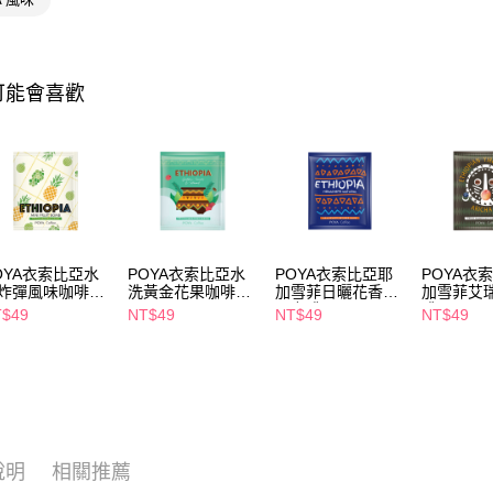
相關說明
【關於「A
即享券
AFTEE
便利好安
１．簡單
可能會喜歡
２．便利
運送方式
３．安心
全家取貨
【「AFT
每筆NT$6
１．於結帳
付」結帳
付款後全
２．訂單
３．收到繳
每筆NT$6
／ATM／
OYA衣索比亞水
POYA衣索比亞水
POYA衣索比亞耶
POYA衣
※ 請注意
炸彈風味咖啡
洗黃金花果咖啡
加雪菲日曬花香莓
加雪菲艾
萊爾富取
絡購買商品
g
10g
果咖啡10g
啡10g
T$49
NT$49
NT$49
NT$49
先享後付
每筆NT$6
※ 交易是
是否繳費成
付款後萊
付客戶支
每筆NT$6
【注意事
7-11取貨
１．透過由
交易，需
每筆NT$6
說明
相關推薦
求債權轉