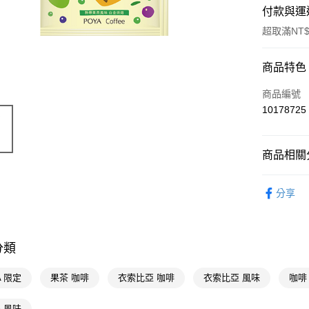
付款與運
超取滿NT$
付款方式
商品特色
POYA支付
商品編號
10178725
信用卡一
超商取貨
商品相關分
LINE Pay
食品飲料
分享
Apple Pay
🎀獨家商品
街口支付
悠遊付
分類
Google Pa
A 限定
果茶 咖啡
衣索比亞 咖啡
衣索比亞 風味
咖啡
AFTEE先
A 風味