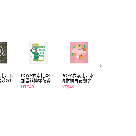
FTEE先享後付」】
先享後付是「在收到商品之後才付款」的支付方式。 讓您購物簡單
心！
：不需註冊會員、不需綁卡、不需儲值。
：只要手機號碼，簡訊認證，即可結帳。
：先確認商品／服務後，再付款。
付款
EE先享後付」結帳流程】
5，滿NT$390(含以上)免運費
方式選擇「AFTEE先享後付」後，將跳轉至「AFTEE先享後
頁面，進行簡訊認證並確認金額後，即可完成結帳。
家取貨
成立數日內，您將收到繳費通知簡訊。
費通知簡訊後14天內，點擊此簡訊中的連結，可透過四大超商
5，滿NT$390(含以上)免運費
網路銀行／等多元方式進行付款，方視為交易完成。
索比亞耶
POYA衣索比亞耶
POYA衣索比亞水
POYA特調馥香榛
：結帳手續完成當下不需立刻繳費，但若您需要取消訂單，請聯
瑞莎G1咖
加雪菲檸檬花香咖
洗柑橘白花咖啡
果咖啡10g
貨付款
的店家。未經商家同意取消之訂單仍視為有效，需透過AFTEE
啡10g
10g
NT$49
NT$49
NT$49
繳納相關費用。
5，滿NT$490(含以上)免運費
否成功請以「AFTEE先享後付 」之結帳頁面顯示為準，若有關於
功／繳費後需取消欲退款等相關疑問，請聯繫「AFTEE先享後
爾富取貨
援中心」
https://netprotections.freshdesk.com/support/home
5，滿NT$490(含以上)免運費
項】
付款
恩沛科技股份有限公司提供之「AFTEE先享後付」服務完成之
依本服務之必要範圍內提供個人資料，並將交易相關給付款項請
5，滿NT$490(含以上)免運費
讓予恩沛科技股份有限公司。