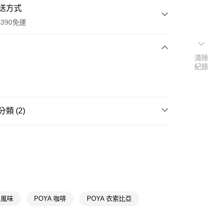
送方式
390免運
清除
紀錄
次付款
付款
類 (2)
沖泡飲品
咖啡
🎀
聯名商品
POYA X 歐客佬
y
 風味
POYA 咖啡
POYA 衣索比亞
享後付