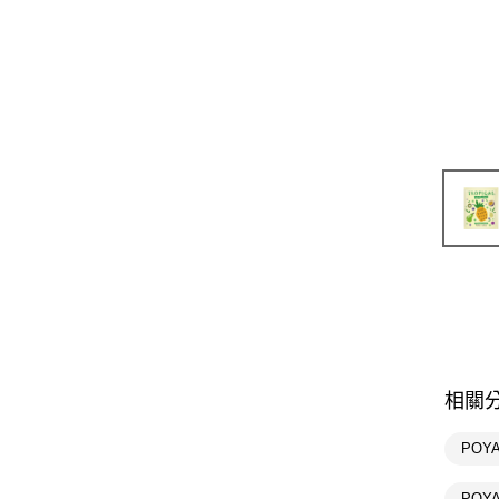
相關
POY
POY