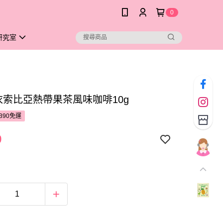
0
研究室
A衣索比亞熱帶果茶風味咖啡10g
390免運
9