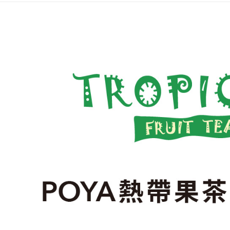
２．關於
付款後7-1
https://aft
每筆NT$6
３．未成
「AFTE
宅配(本島)
任。
４．使用「
每筆NT$1
即時審查
結果請求
付款後寶雅
５．嚴禁
每筆NT$8
形，恩沛
動。