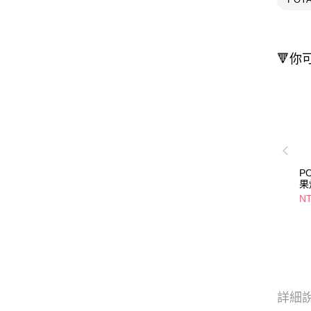
🔻你
P
果
10
N
詳細