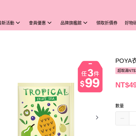
最新活動
會員優惠
品牌旗艦館
領取折價券
好物
POY
超取滿NT$
NT$4
數量