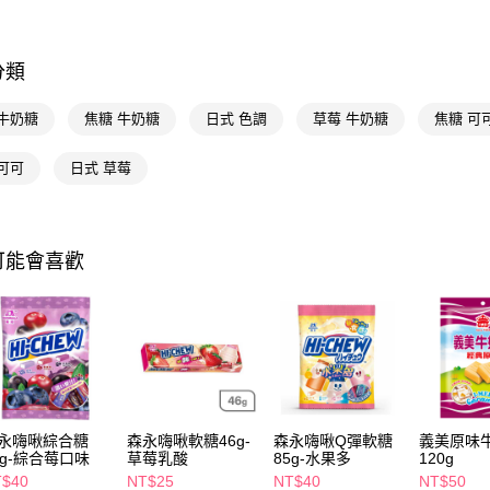
相關說明
【關於「A
即享券
AFTEE
便利好安
分類
１．簡單
２．便利
運送方式
 牛奶糖
焦糖 牛奶糖
日式 色調
草莓 牛奶糖
焦糖 可
３．安心
全家取貨
【「AFT
可可
日式 草莓
每筆NT$6
１．於結帳
付」結帳
付款後全
２．訂單
３．收到繳
每筆NT$6
可能會喜歡
／ATM／
※ 請注意
萊爾富取
絡購買商品
先享後付
每筆NT$6
※ 交易是
是否繳費成
付款後萊
付客戶支
每筆NT$6
【注意事
7-11取貨
１．透過由
永嗨啾綜合糖
森永嗨啾軟糖46g-
森永嗨啾Q彈軟糖
義美原味
0g-綜合莓口味
草莓乳酸
85g-水果多
120g
交易，需
每筆NT$6
求債權轉
T$40
NT$25
NT$40
NT$50