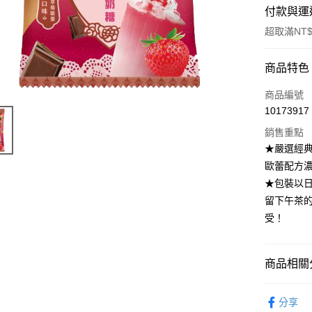
付款與運
超取滿NT$
付款方式
商品特色
POYA支付
商品編號
10173917
信用卡一
銷售重點
超商取貨
★嚴選經
歐蕾配方
LINE Pay
★包裝以
Apple Pay
留下午茶
受！
街口支付
悠遊付
商品相關分
Google Pa
食品飲料
AFTEE先
分享