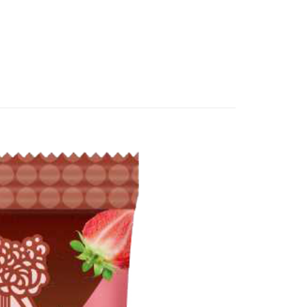
個人資料處理事宜，請瀏覽以下網址：
1取貨
ee.tw/terms/#terms3
5，滿NT$490(含以上)免運費
年的使用者請事先徵得法定代理人或監護人之同意方可使用
E先享後付」，若未經同意申辦者引起之損失，本公司不負相關責
AFTEE先享後付」時，將依據個別帳號之用戶狀況，依本公司
00，滿NT$790(含以上)免運費
核予不同之上限額度；若仍有額度不足之情形，本公司將視審查
用戶進行身份認證。
門市自取(由倉庫統一出貨)
一人註冊多個帳號或使用他人資訊註冊。若發現惡意使用之情
0，滿NT$290(含以上)免運費
科技股份有限公司將有權停止該用戶之使用額度並採取法律行