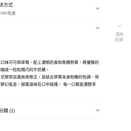
送方式
390免運
清除
紀錄
次付款
付款
典口味可可與草莓，配上濃郁奶香和焦糖熬煮，將優雅的
濃縮成一粒粒精巧的牛奶糖。
日式喫茶店風格來修正，並結合草莓本身粉嫩的色調，保
的夢幻氣息，甜蜜滋味在口中碰撞， 每一口都是濃醇享
類 (1)
y
糖果/巧克力/口香糖
糖果
享後付