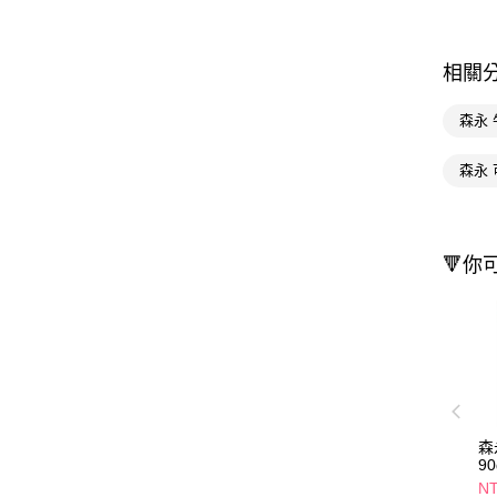
相關
森永
森永 
🔻你
森
9
N