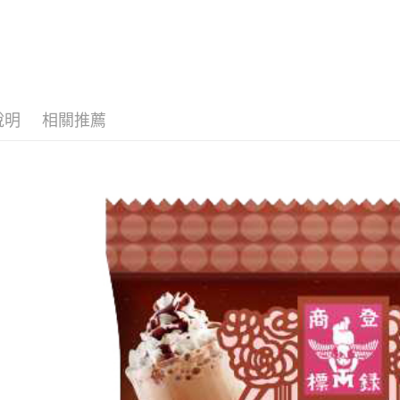
２．關於
付款後7-1
https://aft
每筆NT$6
３．未成
「AFTE
宅配(本島)
任。
４．使用「
每筆NT$1
即時審查
說明
相關推薦
結果請求
付款後寶雅
５．嚴禁
每筆NT$8
形，恩沛
動。