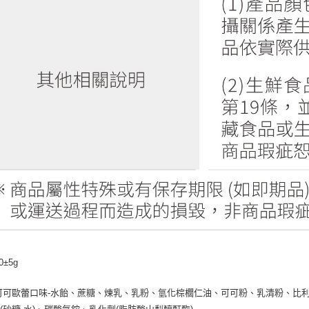
0±5g
可可歐蕾口味-水飴、蔗糖、煉乳、乳粉、氫化棕櫚仁油、可可粉、乳清粉、比