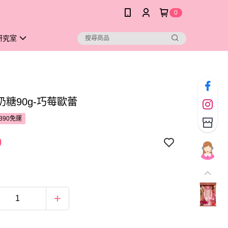
0
研究室
奶糖90g-巧莓歐蕾
390免運
0