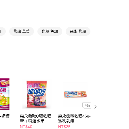
FTEE先享後付」】
先享後付是「在收到商品之後才付款」的支付方式。 讓您購物簡單
心！
：不需註冊會員、不需綁卡、不需儲值。
：只要手機號碼，簡訊認證，即可結帳。
可
焦糖 草莓
焦糖 色調
森永 焦糖
：先確認商品／服務後，再付款。
付款
EE先享後付」結帳流程】
5，滿NT$390(含以上)免運費
方式選擇「AFTEE先享後付」後，將跳轉至「AFTEE先享後
頁面，進行簡訊認證並確認金額後，即可完成結帳。
家取貨
成立數日內，您將收到繳費通知簡訊。
費通知簡訊後14天內，點擊此簡訊中的連結，可透過四大超商
5，滿NT$390(含以上)免運費
網路銀行／等多元方式進行付款，方視為交易完成。
：結帳手續完成當下不需立刻繳費，但若您需要取消訂單，請聯
貨付款
的店家。未經商家同意取消之訂單仍視為有效，需透過AFTEE
繳納相關費用。
5，滿NT$490(含以上)免運費
否成功請以「AFTEE先享後付 」之結帳頁面顯示為準，若有關於
功／繳費後需取消欲退款等相關疑問，請聯繫「AFTEE先享後
爾富取貨
援中心」
https://netprotections.freshdesk.com/support/home
5，滿NT$490(含以上)免運費
項】
付款
恩沛科技股份有限公司提供之「AFTEE先享後付」服務完成之
牛奶糖
森永嗨啾Q彈軟糖
森永嗨啾軟糖46g-
森永嗨啾Q彈軟糖
85g-特選水果
蜜桃乳酸
85g-綜合水果
依本服務之必要範圍內提供個人資料，並將交易相關給付款項請
5，滿NT$490(含以上)免運費
讓予恩沛科技股份有限公司。
NT$40
NT$25
NT$40