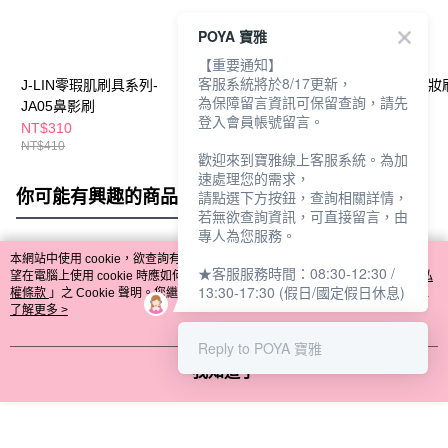
POYA 寶雅
【重要通知】
客服系統將於8/17更新，
J-LIN零瑕肌刷具系列-
J-lin 完美服貼3D澎潤
J-LIN痕隱形巧妝
為保障留言資訊可保留查詢，請先
JA05鼻影刷
粉底撲2入
TR06遮瑕刷
登入會員帳號留言。
NT$310
NT$169
NT$191
NT$410
NT$219
NT$235
歡迎來到寶雅線上客服系統。為加
速處理您的需求，
你可能有興趣的商品
全站排行
請點選下方按鈕，查詢相關詳情，
若無欲查詢資訊，可直接留言，由
專人為您服務。
本網站中使用 cookie，欲查詢有關本網站使用 cookie 方式之詳情，及若您不希
★客服服務時間：08:30-12:30 /
熱門標籤
望在電腦上使用 cookie 時應如何變更電腦的 cookie 設定，請參閱本網站「
隱私
13:30-17:30 (假日/國定假日休息)
權條款
」之 Cookie 聲明。您繼續使用本網站即表示您同意本公司得按本網站使
用條款之 Cookie 聲明使用 cookie。
了解更多 >
Reply to POYA 寶雅
我知道了