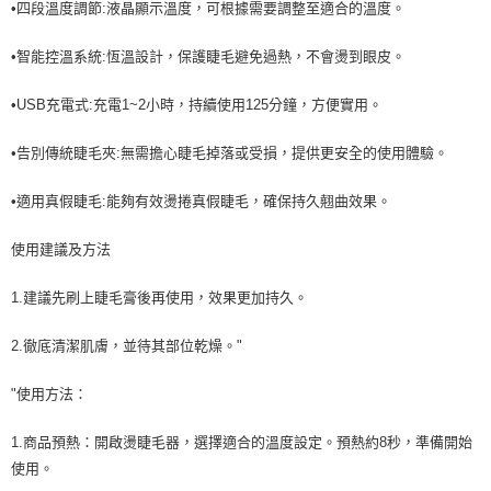
•四段溫度調節:液晶顯示溫度，可根據需要調整至適合的溫度。
•智能控溫系統:恆溫設計，保護睫毛避免過熱，不會燙到眼皮。
•USB充電式:充電1~2小時，持續使用125分鐘，方便實用。
•告別傳統睫毛夾:無需擔心睫毛掉落或受損，提供更安全的使用體驗。
•適用真假睫毛:能夠有效燙捲真假睫毛，確保持久翹曲效果。
使用建議及方法
1.建議先刷上睫毛膏後再使用，效果更加持久。
2.徹底清潔肌膚，並待其部位乾燥。"
"使用方法：
1.商品預熱：開啟燙睫毛器，選擇適合的溫度設定。預熱約8秒，準備開始
使用。