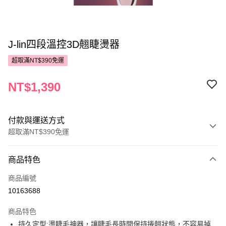
J-lin四段溫控3D翹睫燙器
超取滿NT$390免運
NT$1,390
付款與運送方式
超取滿NT$390免運
付款方式
商品特色
POYA支付
商品編號
信用卡一次付款
10163688
超商取貨付款
商品特色
LINE Pay
持久定型:燙睫毛神器，讓睫毛長時間保持捲翹狀態，不容易掉