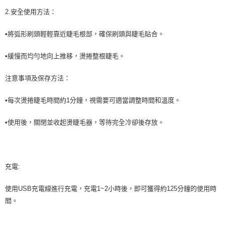
2.安全使用方法：
•將弧形刷頭輕輕靠近睫毛根部，確保刷頭與睫毛貼合。
•緩慢而均勻地向上推移，燙捲整根睫毛。
注意事項及保存方法：
•每次燙捲睫毛時間約1分鐘，視需要可適當調整時間和溫度。
•使用後，關閉並收起燙睫毛器，等待完全冷卻後存放。
充電:
使用USB充電線進行充電，充電1~2小時後，即可獲得約125分鐘的使用時
間。