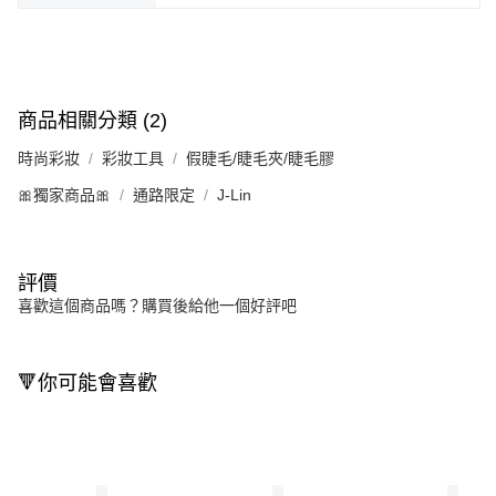
商品相關分類 (2)
時尚彩妝
彩妝工具
假睫毛/睫毛夾/睫毛膠
🎀獨家商品🎀
通路限定
J-Lin
評價
喜歡這個商品嗎？購買後給他一個好評吧
🔻你可能會喜歡