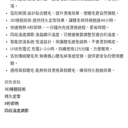
落。
Apple Pay
弧形刷頭:設計貼合睫毛，提升燙捲效果，使睫毛更自然彈翹。
街口支付
3D捲翹技術:提供持久定型效果，讓睫毛保持捲翹達48小時。
快速預熱:8秒即熱，一分鐘內完成燙捲過程，節省時間。
悠遊付
四段溫度調節:液晶顯示溫度，可根據需要調整至適合的溫度。
Google Pay
智能控溫系統:恆溫設計，保護睫毛避免過熱，不會燙到眼皮。
USB充電式:充電1~2小時，持續使用125分鐘，方便實用。
AFTEE先享後付
告別傳統睫毛夾:無需擔心睫毛掉落或受損，提供更安全的使用體
相關說明
驗。
【關於「AFTEE先享後付」】
即享券
AFTEE先享後付是「在收到商品之後才付款」的支付方式。 讓您購物簡單
適用真假睫毛:能夠有效燙捲真假睫毛，確保持久翹曲效果。
便利好安心！
１．簡單：不需註冊會員、不需綁卡、不需儲值。
銷售重點
運送方式
２．便利：只要手機號碼，簡訊認證，即可結帳。
3D捲翹技術
３．安心：先確認商品／服務後，再付款。
全家取貨付款
持久定型
每筆NT$65，滿NT$390(含以上)免運費
【「AFTEE先享後付」結帳流程】
8秒即熱
１．於結帳方式選擇「AFTEE先享後付」後，將跳轉至「AFTEE先享後付」
付款後全家取貨
結帳頁面，進行簡訊認證並確認金額後，即可完成結帳。
四段溫度調節
２．訂單成立數日內，您將收到繳費通知簡訊。
每筆NT$65，滿NT$390(含以上)免運費
３．收到繳費通知簡訊後14天內，點擊此簡訊中的連結，可透過四大超商／
ATM／網路銀行／等多元方式進行付款，方視為交易完成。