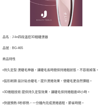
品名 : J-lin四段溫控3D翹睫燙器
品號 : BG-465
商品特性
•持久定型:燙睫毛神器，讓睫毛長時間保持捲翹狀態，不容易掉落。
•弧形刷頭:設計貼合睫毛，提升燙捲效果，使睫毛更自然彈翹。
•3D捲翹技術:提供持久定型效果，讓睫毛保持捲翹達48小時。
•快速預熱:8秒即熱，一分鐘內完成燙捲過程，節省時間。