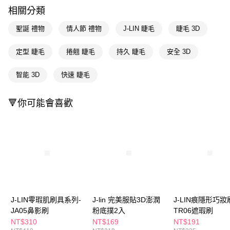
萊爾富取貨付款
※ 請注意：結帳手續完成當下不需立刻繳費，但若您需要取消訂單，請聯絡
相關分類
每筆NT$65，滿NT$490(含以上)免運費
購買商品的店家。未經商家同意取消之訂單仍視為有效，需透過AFTEE先享
後付繳納相關費用。
聖誕 禮物
情人節 禮物
J-LIN 睫毛
睫毛 3D
付款後萊爾富取貨
※ 交易是否成功請以「AFTEE先享後付 」之結帳頁面顯示為準，若有關於
是否繳費成功／繳費後需取消欲退款等相關疑問，請聯繫「AFTEE先享後付
每筆NT$65，滿NT$490(含以上)免運費
客戶支援中心」
https://netprotections.freshdesk.com/support/home
定型 睫毛
捲翹 睫毛
持久 睫毛
安全 3D
7-11取貨付款
【注意事項】
智能 3D
快速 睫毛
１．透過由恩沛科技股份有限公司提供之「AFTEE先享後付」服務完成之交
每筆NT$65，滿NT$490(含以上)免運費
易，需依本服務之必要範圍內提供個人資料，並將交易相關給付款項請求債
權轉讓予恩沛科技股份有限公司。
付款後7-11取貨
🔻你可能會喜歡
２．關於個人資料處理事宜，請瀏覽以下網址：
每筆NT$65，滿NT$490(含以上)免運費
https://aftee.tw/terms/#terms3
３．未成年的使用者請事先徵得法定代理人或監護人之同意方可使用
宅配(本島)
「AFTEE先享後付」，若未經同意申辦者引起之損失，本公司不負相關責
任。
每筆NT$100，滿NT$790(含以上)免運費
４．使用「AFTEE先享後付」時，將依據個別帳號之用戶狀況，依本公司即
時審查核予不同之上限額度；若仍有額度不足之情形，本公司將視審查結果
付款後寶雅門市自取(由倉庫統一出貨)
請求用戶進行身份認證。
每筆NT$80，滿NT$290(含以上)免運費
５．嚴禁一人註冊多個帳號或使用他人資訊註冊。若發現惡意使用之情形，
恩沛科技股份有限公司將有權停止該用戶之使用額度並採取法律行動。
J-LIN零瑕肌刷具系列-
J-lin 完美服貼3D澎潤
J-LIN痕隱形巧妝
JA05鼻影刷
粉底撲2入
TR06遮瑕刷
NT$310
NT$169
NT$191