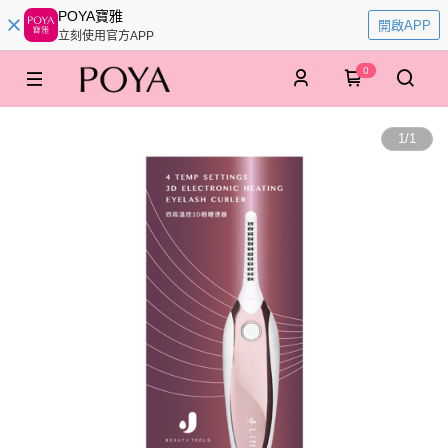
POYA寶雅
開啟APP
立刻使用官方APP
0
1
/
1