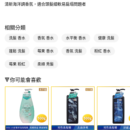
萊爾富取貨付款
※ 請注意：結帳手續完成當下不需立刻繳費，但若您需要取消訂單，請聯絡
清新海洋調香氛，適合頭髮細軟易扁塌問題者
每筆NT$65，滿NT$490(含以上)免運費
購買商品的店家。未經商家同意取消之訂單仍視為有效，需透過AFTEE先享
後付繳納相關費用。
付款後萊爾富取貨
※ 交易是否成功請以「AFTEE先享後付 」之結帳頁面顯示為準，若有關於
是否繳費成功／繳費後需取消欲退款等相關疑問，請聯繫「AFTEE先享後付
每筆NT$65，滿NT$490(含以上)免運費
相關分類
客戶支援中心」
https://netprotections.freshdesk.com/support/home
7-11取貨付款
洗髮 香水
香氛 香水
水平衡 香水
健康 洗髮
【注意事項】
１．透過由恩沛科技股份有限公司提供之「AFTEE先享後付」服務完成之交
每筆NT$65，滿NT$490(含以上)免運費
易，需依本服務之必要範圍內提供個人資料，並將交易相關給付款項請求債
蓬鬆 洗髮
莓果 香水
香氛 洗髮
粉紅 香水
權轉讓予恩沛科技股份有限公司。
付款後7-11取貨
２．關於個人資料處理事宜，請瀏覽以下網址：
每筆NT$65，滿NT$490(含以上)免運費
莓果 粉紅
柔順 秀髮
https://aftee.tw/terms/#terms3
３．未成年的使用者請事先徵得法定代理人或監護人之同意方可使用
宅配(本島)
「AFTEE先享後付」，若未經同意申辦者引起之損失，本公司不負相關責
🔻你可能會喜歡
任。
每筆NT$100，滿NT$790(含以上)免運費
４．使用「AFTEE先享後付」時，將依據個別帳號之用戶狀況，依本公司即
時審查核予不同之上限額度；若仍有額度不足之情形，本公司將視審查結果
付款後寶雅門市自取(由倉庫統一出貨)
請求用戶進行身份認證。
每筆NT$80，滿NT$290(含以上)免運費
５．嚴禁一人註冊多個帳號或使用他人資訊註冊。若發現惡意使用之情形，
恩沛科技股份有限公司將有權停止該用戶之使用額度並採取法律行動。