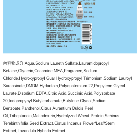
內容物成分:Aqua,Sodium Laureth Sulfate,Lauramidopropyl
Betaine,Glycerin,Cocamide MEA,Fragrance,Sodium
Chloride,Hydroxypropyl Guar Hydroxypropyl Trimonium,Sodium Lauroyl
Sarcosinate,DMDM Hydantoin,Polyquaternium-22,Propylene Glycol
Laurate,Disodium EDTA,Citric Acid,Succinic Acid,Polysorbate
20,Iodopropynyl Butylcarbamate,Butylene Glycol,Sodium
Benzoate,Panthenol,Citrus Aurantium Dulcis Peel
Oil,Triheptanoin,Maltodextrin,Hydrolyzed Wheat Protein,Schinus
Terebinthifolia Seed Extract,Cistus Incanus Flower/Leaf/Stem
Extract,Lavandula Hybrida Extract.