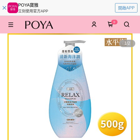
POYA寶雅
開啟APP
立刻使用官方APP
0
1
/
2