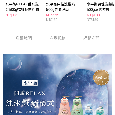
水平衡RELAX香水洗
水平衡男性洗髮精
水平衡男性洗髮
髮500g甦醒綠意控油
500g去油淨爽
500g涼感去屑
NT$179
NT$139
NT$139
NT$189
NT$189
詳細說明
商品規格
相關推薦