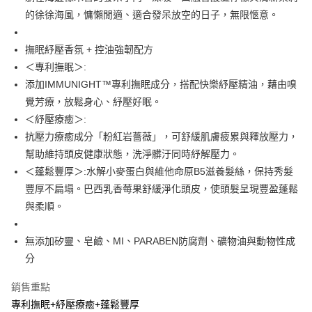
的徐徐海風，慵懶閒適、適合發呆放空的日子，無限愜意。
Apple Pay
街口支付
撫眠紓壓香氛 + 控油強韌配方
＜專利撫眠＞:
悠遊付
添加IMMUNIGHT™專利撫眠成分，搭配快樂紓壓精油，藉由嗅
Google Pay
覺芳療，放鬆身心、紓壓好眠。
＜紓壓療癒＞:
AFTEE先享後付
抗壓力療癒成分「粉紅岩薔薇」，可舒緩肌膚疲累與釋放壓力，
相關說明
幫助維持頭皮健康狀態，洗淨髒汙同時紓解壓力。
【關於「AFTEE先享後付」】
即享券
AFTEE先享後付是「在收到商品之後才付款」的支付方式。 讓您購物簡單
＜蓬鬆豐厚＞:水解小麥蛋白與維他命原B5滋養髮絲，保持秀髮
便利好安心！
豐厚不扁塌。巴西乳香莓果舒緩淨化頭皮，使頭髮呈現豐盈蓬鬆
１．簡單：不需註冊會員、不需綁卡、不需儲值。
運送方式
２．便利：只要手機號碼，簡訊認證，即可結帳。
與柔順。
３．安心：先確認商品／服務後，再付款。
全家取貨付款
無添加矽靈、皂鹼、MI、PARABEN防腐劑、礦物油與動物性成
每筆NT$65，滿NT$390(含以上)免運費
【「AFTEE先享後付」結帳流程】
１．於結帳方式選擇「AFTEE先享後付」後，將跳轉至「AFTEE先享後付」
分
付款後全家取貨
結帳頁面，進行簡訊認證並確認金額後，即可完成結帳。
２．訂單成立數日內，您將收到繳費通知簡訊。
每筆NT$65，滿NT$390(含以上)免運費
銷售重點
３．收到繳費通知簡訊後14天內，點擊此簡訊中的連結，可透過四大超商／
專利撫眠+紓壓療癒+蓬鬆豐厚
ATM／網路銀行／等多元方式進行付款，方視為交易完成。