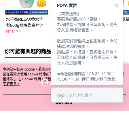
POYA 寶雅
【重要通知】
客服系統將於8/17更新，
水平衡RELAX香水洗
水平衡男性洗髮精
水平衡男性洗髮
為保障留言資訊可保留查詢，請先
髮500g甦醒綠意控油
500g去油淨爽
500g涼感去屑
登入會員帳號留言。
NT$179
NT$139
NT$139
NT$189
NT$189
歡迎來到寶雅線上客服系統。為加
速處理您的需求，
你可能有興趣的商品
全站排行
請點選下方按鈕，查詢相關詳情，
若無欲查詢資訊，可直接留言，由
專人為您服務。
本網站中使用 cookie，欲查詢有關本網站使用 cookie 方式之詳情，及若您不希
★客服服務時間：08:30-12:30 /
熱門標籤
望在電腦上使用 cookie 時應如何變更電腦的 cookie 設定，請參閱本網站「
隱私
13:30-17:30 (假日/國定假日休息)
權條款
」之 Cookie 聲明。您繼續使用本網站即表示您同意本公司得按本網站使
用條款之 Cookie 聲明使用 cookie。
了解更多 >
Reply to POYA 寶雅
我知道了