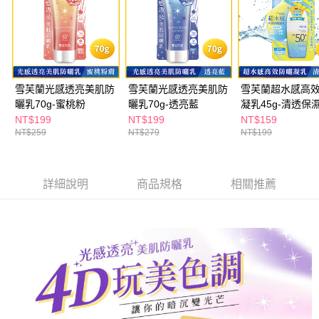
雪芙蘭光感透亮美肌防
雪芙蘭光感透亮美肌防
雪芙蘭超水感高
曬乳70g-蜜桃粉
曬乳70g-透亮藍
凝乳45g-清透保
NT$199
NT$199
NT$159
NT$259
NT$279
NT$199
詳細說明
商品規格
相關推薦