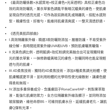
LINE Pay
《最高防曬係數×水感質地×校正膚色×光采透明》具校正膚色功
效的高效防曬乳，薰衣草紫色調能平衡暗沉蠟黃的膚色，使肌膚
Apple Pay
呈現自然的透亮光感。可作為妝前飾底乳或隔離乳，搭配水感劑
街口支付
型，親膚性佳，好推勻，能維持肌膚清爽感，一整天清透舒適。
悠遊付
《透亮美肌四部曲》
Google Pay
I.高效隔離紫外線 - 精選3款防曬劑添加，層層防護，不易受紫外
線分解，長時間抵禦紫外線UVA和UVB，預防肌膚曬黑曬傷。
AFTEE先享後付
II.完美色調比例 - 透明藍調+玫紅粉調完美融合出可呈現獨特紫
相關說明
光的薰衣草紫，一抹修飾蠟黃暗沉的膚色，防曬同時也能呈現輕
【關於「AFTEE先享後付」】
即享券
AFTEE先享後付是「在收到商品之後才付款」的支付方式。 讓您購物簡單
透勻亮的肌膚。
便利好安心！
III.4D柔焦技術 - 獨特的4D柔焦技術，添加4種柔焦調光粉體，使
１．簡單：不需註冊會員、不需綁卡、不需儲值。
運送方式
２．便利：只要手機號碼，簡訊認證，即可結帳。
肌膚觸感更平滑，並利用粉體的光學特性使光線散射，讓膚色變
３．安心：先確認商品／服務後，再付款。
全家取貨付款
得柔和無瑕。
IV.添加多重保養成分 - 含護膚因子RonaCare®AP、刺梨果萃取
每筆NT$65，滿NT$390(含以上)免運費
【「AFTEE先享後付」結帳流程】
１．於結帳方式選擇「AFTEE先享後付」後，將跳轉至「AFTEE先享後付」
液，能強化肌膚防禦力，全方位隔離紫外線及髒汙，並同時添加
付款後全家取貨
結帳頁面，進行簡訊認證並確認金額後，即可完成結帳。
玻尿酸鈉、維他命原B5，可維持肌膚水分、延緩肌膚老化，讓肌
２．訂單成立數日內，您將收到繳費通知簡訊。
每筆NT$65，滿NT$390(含以上)免運費
膚Q彈有光澤。
３．收到繳費通知簡訊後14天內，點擊此簡訊中的連結，可透過四大超商／