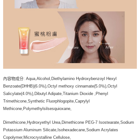
內容物成分: Aqua,Alcohol,Diethylamino Hydroxybenzoyl Hexyl
Benzoate(DHHB)(6.0％),Octyl methoxy cinnamate(5.0％),Octyl
Salicylate(4.0％),Dibutyl Adipate,Titanium Dioxide ,Phenyl
Trimethicone,Synthetic Fluorphlogopite,Caprylyl
Methicone,Polymethylsilsesquioxane,
Dimethicone,Hydroxyethyl Urea,Dimethicone PEG-7 Isostearate,Sodium
Potassium Aluminum Silicate,Isohexadecane,Sodium Acrylates
Copolymer,Microcrystalline Cellulose,