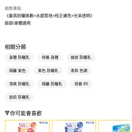
ATM／網路銀行／等多元方式進行付款，方視為交易完成。
萊爾富取貨付款
※ 請注意：結帳手續完成當下不需立刻繳費，但若您需要取消訂單，請聯絡
銷售重點
每筆NT$65，滿NT$490(含以上)免運費
購買商品的店家。未經商家同意取消之訂單仍視為有效，需透過AFTEE先享
《最高防曬係數×水感質地×校正膚色×光采透明》
後付繳納相關費用。
付款後萊爾富取貨
臉部/身體適用
※ 交易是否成功請以「AFTEE先享後付 」之結帳頁面顯示為準，若有關於
是否繳費成功／繳費後需取消欲退款等相關疑問，請聯繫「AFTEE先享後付
每筆NT$65，滿NT$490(含以上)免運費
客戶支援中心」
https://netprotections.freshdesk.com/support/home
7-11取貨付款
【注意事項】
相關分類
１．透過由恩沛科技股份有限公司提供之「AFTEE先享後付」服務完成之交
每筆NT$65，滿NT$490(含以上)免運費
易，需依本服務之必要範圍內提供個人資料，並將交易相關給付款項請求債
身體 防曬乳
保養 身體
臉部 防曬乳
權轉讓予恩沛科技股份有限公司。
付款後7-11取貨
２．關於個人資料處理事宜，請瀏覽以下網址：
每筆NT$65，滿NT$490(含以上)免運費
https://aftee.tw/terms/#terms3
隔離 紫色
紫色 防曬乳
柔和 色調
３．未成年的使用者請事先徵得法定代理人或監護人之同意方可使用
宅配(本島)
「AFTEE先享後付」，若未經同意申辦者引起之損失，本公司不負相關責
清爽 防曬乳
隔離 防曬乳
保養 B5
任。
每筆NT$100，滿NT$790(含以上)免運費
４．使用「AFTEE先享後付」時，將依據個別帳號之用戶狀況，依本公司即
時審查核予不同之上限額度；若仍有額度不足之情形，本公司將視審查結果
妝前 防曬乳
付款後寶雅門市自取(由倉庫統一出貨)
請求用戶進行身份認證。
每筆NT$80，滿NT$290(含以上)免運費
５．嚴禁一人註冊多個帳號或使用他人資訊註冊。若發現惡意使用之情形，
🔻你可能會喜歡
恩沛科技股份有限公司將有權停止該用戶之使用額度並採取法律行動。