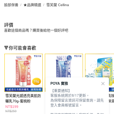
臉部保養
★品牌精選
雪芙蘭 Cellina
評價
喜歡這個商品嗎？購買後給他一個好評吧
🔻你可能會喜歡
POYA 寶雅
【重要通知】
客服系統將於8/17更新，
雪芙蘭光感透亮美肌防
雪芙蘭光感透亮美肌防
雪芙蘭超水感高
為保障留言資訊可保留查詢，請先
曬乳70g-蜜桃粉
曬乳70g-透亮藍
凝乳45g-清透保
登入會員帳號留言。
NT$199
NT$199
NT$159
NT$259
NT$279
NT$199