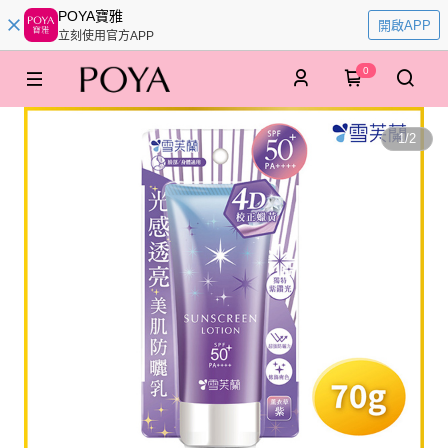
POYA寶雅
開啟APP
立刻使用官方APP
0
1
/
2