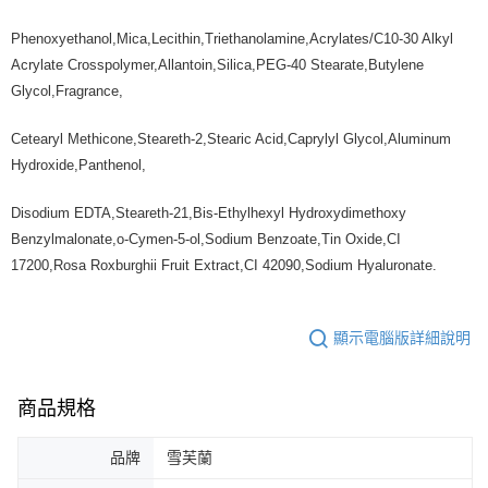
Phenoxyethanol,Mica,Lecithin,Triethanolamine,Acrylates/C10-30 Alkyl
Acrylate Crosspolymer,Allantoin,Silica,PEG-40 Stearate,Butylene
Glycol,Fragrance,
Cetearyl Methicone,Steareth-2,Stearic Acid,Caprylyl Glycol,Aluminum
Hydroxide,Panthenol,
Disodium EDTA,Steareth-21,Bis-Ethylhexyl Hydroxydimethoxy
Benzylmalonate,o-Cymen-5-ol,Sodium Benzoate,Tin Oxide,CI
17200,Rosa Roxburghii Fruit Extract,CI 42090,Sodium Hyaluronate.
顯示電腦版詳細說明
商品規格
品牌
雪芙蘭