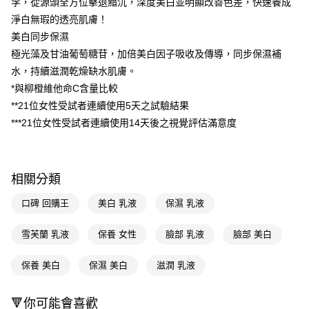
李，從源頭全方位擊退黯沉，深度美白並明顯改善色差，快速養成
ATM／網路銀行／等多元方式進行付款，方視為交易完成。
萊爾富取貨付款
※ 請注意：結帳手續完成當下不需立刻繳費，但若您需要取消訂單，請聯絡
淨白無瑕的透亮肌膚！
每筆NT$65，滿NT$490(含以上)免運費
購買商品的店家。未經商家同意取消之訂單仍視為有效，需透過AFTEE先享
美白同步保濕
後付繳納相關費用。
付款後萊爾富取貨
極光藻及甘油葡萄糖苷，加倍美白因子吸收及傳導，同步保濕補
※ 交易是否成功請以「AFTEE先享後付 」之結帳頁面顯示為準，若有關於
是否繳費成功／繳費後需取消欲退款等相關疑問，請聯繫「AFTEE先享後付
水，持續滋潤乾燥缺水肌膚。
每筆NT$65，滿NT$490(含以上)免運費
客戶支援中心」
https://netprotections.freshdesk.com/support/home
*與柳橙維他命C含量比較
7-11取貨付款
【注意事項】
**21位女性受試者連續使用5天之試驗結果
１．透過由恩沛科技股份有限公司提供之「AFTEE先享後付」服務完成之交
每筆NT$65，滿NT$490(含以上)免運費
***21位女性受試者連續使用14天後之視覺評估滿意度
易，需依本服務之必要範圍內提供個人資料，並將交易相關給付款項請求債
權轉讓予恩沛科技股份有限公司。
付款後7-11取貨
２．關於個人資料處理事宜，請瀏覽以下網址：
每筆NT$65，滿NT$490(含以上)免運費
https://aftee.tw/terms/#terms3
相關分類
３．未成年的使用者請事先徵得法定代理人或監護人之同意方可使用
宅配(本島)
「AFTEE先享後付」，若未經同意申辦者引起之損失，本公司不負相關責
任。
口碑 回購王
美白 乳液
保濕 乳液
每筆NT$100，滿NT$790(含以上)免運費
４．使用「AFTEE先享後付」時，將依據個別帳號之用戶狀況，依本公司即
時審查核予不同之上限額度；若仍有額度不足之情形，本公司將視審查結果
付款後寶雅門市自取(由倉庫統一出貨)
雪芙蘭 乳液
保養 女性
臉部 乳液
臉部 美白
請求用戶進行身份認證。
每筆NT$80，滿NT$290(含以上)免運費
５．嚴禁一人註冊多個帳號或使用他人資訊註冊。若發現惡意使用之情形，
恩沛科技股份有限公司將有權停止該用戶之使用額度並採取法律行動。
保養 美白
保濕 美白
滋潤 乳液
🔻你可能會喜歡