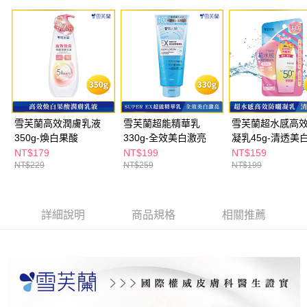
雪芙蘭高效潤膚乳液
雪芙蘭超能精華乳
雪芙蘭超水感高
350g-煥白果酸
330g-全效美白激亮
凝乳45g-清透美
NT$179
NT$199
NT$159
NT$229
NT$259
NT$199
詳細說明
商品規格
相關推薦