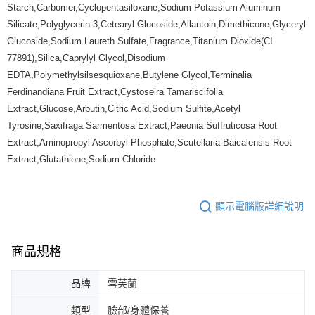
Starch,Carbomer,Cyclopentasiloxane,Sodium Potassium Aluminum
Silicate,Polyglycerin-3,Cetearyl Glucoside,Allantoin,Dimethicone,Glyceryl
Glucoside,Sodium Laureth Sulfate,Fragrance,Titanium Dioxide(CI
77891),Silica,Caprylyl Glycol,Disodium
EDTA,Polymethylsilsesquioxane,Butylene Glycol,Terminalia
Ferdinandiana Fruit Extract,Cystoseira Tamariscifolia
Extract,Glucose,Arbutin,Citric Acid,Sodium Sulfite,Acetyl
Tyrosine,Saxifraga Sarmentosa Extract,Paeonia Suffruticosa Root
Extract,Aminopropyl Ascorbyl Phosphate,Scutellaria Baicalensis Root
Extract,Glutathione,Sodium Chloride.
顯示電腦版詳細說明
商品規格
品牌
雪芙蘭
類型
臉部/身體保養