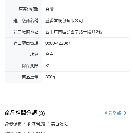
原產地(國)
台灣
進口廠商名稱
盛香堂股份有限公司
進口廠商地址
台中市南區建國南路一段112號
進口廠商電話
0800-422087
功效
亮白
保存期限
3年
商品重量
350g
商品相關分類 (3)
查看全部
身體保養
乳液/乳霜
美白淡斑