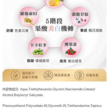
內容物成分: Aqua,Triethylhexanoin,Glycerin,Niacinamide,Cetearyl
Alcohol,Butyloctyl Salicylate,
Phenoxyethanol,Polysorbate 60,Glycereth-26,Triethanolamine,Tapioca