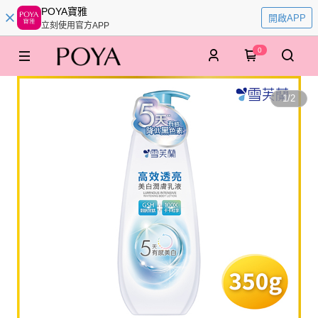
POYA寶雅
開啟APP
立刻使用官方APP
0
1
/
2