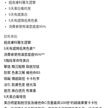
LINE Pay
經皮膚科醫生證實
5天美白看的見
Apple Pay
5天有感美白
街口支付
5天有感降低黑色素
消費者使用滿意度達95%
悠遊付
銷售重點
Google Pay
經皮膚科醫生證實
AFTEE先享後付
5天有感降低黑色素**
相關說明
消費者使用滿意度達95%***
【關於「AFTEE先享後付」】
5階段革命性美白
即享券
AFTEE先享後付是「在收到商品之後才付款」的支付方式。 讓您購物簡單
便利好安心！
擊退 黯沉粗糙 穀胱甘肽
１．簡單：不需註冊會員、不需綁卡、不需儲值。
防禦 色素沉著 維他命B3
運送方式
２．便利：只要手機號碼，簡訊認證，即可結帳。
阻礙 傳遞路徑 卡卡杜李
３．安心：先確認商品／服務後，再付款。
全家取貨付款
淡化 肌膚色差 極光藻
每筆NT$65，滿NT$390(含以上)免運費
【「AFTEE先享後付」結帳流程】
提亮 煥白透亮 熊果素
１．於結帳方式選擇「AFTEE先享後付」後，將跳轉至「AFTEE先享後付」
付款後全家取貨
結帳頁面，進行簡訊認證並確認金額後，即可完成結帳。
5天美白看得見
２．訂單成立數日內，您將收到繳費通知簡訊。
每筆NT$65，滿NT$390(含以上)免運費
美白明星穀胱甘肽及維他命C含量最高100倍*的超級果實卡卡杜
３．收到繳費通知簡訊後14天內，點擊此簡訊中的連結，可透過四大超商／