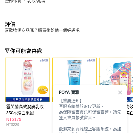
臉部保養
乳液/乳霜
評價
喜歡這個商品嗎？購買後給他一個好評吧
🔻你可能會喜歡
POYA 寶雅
【重要通知】
客服系統將於8/17更新，
雪芙蘭高效潤膚乳液
雪芙蘭超能精華乳
雪芙蘭超水感高
為保障留言資訊可保留查詢，請先
350g-煥白果酸
330g-全效美白激亮
凝乳45g-清透美
登入會員帳號留言。
NT$179
NT$199
NT$159
NT$229
NT$259
NT$199
歡迎來到寶雅線上客服系統。為加