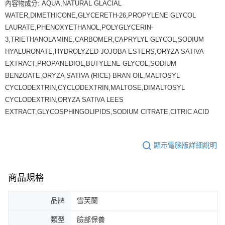
內容物成分: AQUA,NATURAL GLACIAL
WATER,DIMETHICONE,GLYCERETH-26,PROPYLENE GLYCOL
LAURATE,PHENOXYETHANOL,POLYGLYCERIN-
3,TRIETHANOLAMINE,CARBOMER,CAPRYLYL GLYCOL,SODIUM
HYALURONATE,HYDROLYZED JOJOBA ESTERS,ORYZA SATIVA
EXTRACT,PROPANEDIOL,BUTYLENE GLYCOL,SODIUM
BENZOATE,ORYZA SATIVA (RICE) BRAN OIL,MALTOSYL
CYCLODEXTRIN,CYCLODEXTRIN,MALTOSE,DIMALTOSYL
CYCLODEXTRIN,ORYZA SATIVA LEES
EXTRACT,GLYCOSPHINGOLIPIDS,SODIUM CITRATE,CITRIC ACID
顯示電腦版詳細說明
商品規格
品牌
雪芙蘭
類型
臉部保養