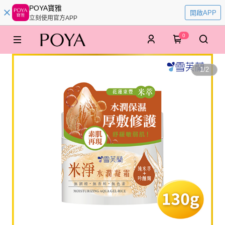
POYA寶雅
開啟APP
立刻使用官方APP
0
1
/
2