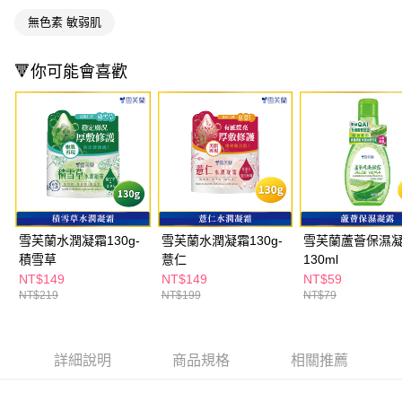
３．收到繳費通知簡訊後14天內，點擊此簡訊中的連結，可透過四大超商／
無色素 敏弱肌
ATM／網路銀行／等多元方式進行付款，方視為交易完成。
萊爾富取貨付款
※ 請注意：結帳手續完成當下不需立刻繳費，但若您需要取消訂單，請聯絡
每筆NT$65，滿NT$490(含以上)免運費
購買商品的店家。未經商家同意取消之訂單仍視為有效，需透過AFTEE先享
🔻你可能會喜歡
後付繳納相關費用。
付款後萊爾富取貨
※ 交易是否成功請以「AFTEE先享後付 」之結帳頁面顯示為準，若有關於
是否繳費成功／繳費後需取消欲退款等相關疑問，請聯繫「AFTEE先享後付
每筆NT$65，滿NT$490(含以上)免運費
客戶支援中心」
https://netprotections.freshdesk.com/support/home
7-11取貨付款
【注意事項】
１．透過由恩沛科技股份有限公司提供之「AFTEE先享後付」服務完成之交
每筆NT$65，滿NT$490(含以上)免運費
易，需依本服務之必要範圍內提供個人資料，並將交易相關給付款項請求債
權轉讓予恩沛科技股份有限公司。
付款後7-11取貨
２．關於個人資料處理事宜，請瀏覽以下網址：
每筆NT$65，滿NT$490(含以上)免運費
https://aftee.tw/terms/#terms3
雪芙蘭水潤凝霜130g-
雪芙蘭水潤凝霜130g-
雪芙蘭蘆薈保濕
３．未成年的使用者請事先徵得法定代理人或監護人之同意方可使用
積雪草
薏仁
130ml
宅配(本島)
「AFTEE先享後付」，若未經同意申辦者引起之損失，本公司不負相關責
NT$149
NT$149
NT$59
任。
每筆NT$100，滿NT$790(含以上)免運費
NT$219
NT$199
NT$79
４．使用「AFTEE先享後付」時，將依據個別帳號之用戶狀況，依本公司即
時審查核予不同之上限額度；若仍有額度不足之情形，本公司將視審查結果
付款後寶雅門市自取(由倉庫統一出貨)
請求用戶進行身份認證。
每筆NT$80，滿NT$290(含以上)免運費
５．嚴禁一人註冊多個帳號或使用他人資訊註冊。若發現惡意使用之情形，
詳細說明
商品規格
相關推薦
恩沛科技股份有限公司將有權停止該用戶之使用額度並採取法律行動。