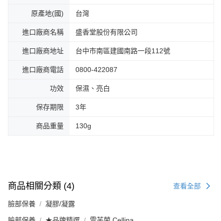
原產地(國)
台灣
進口廠商名稱
盛香堂股份有限公司
進口廠商地址
台中市南區建國南路一段112號
進口廠商電話
0800-422087
功效
保濕、亮白
保存期限
3年
商品重量
130g
商品相關分類 (4)
查看全部
臉部保養
凝膠/凝露
臉部保養
★品牌精選
雪芙蘭 Cellina