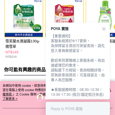
POYA 寶雅
【重要通知】
客服系統將於8/17更新，
雪芙蘭水潤凝霜130g-
雪芙蘭水潤凝霜130g-
雪芙蘭蘆薈保濕
為保障留言資訊可保留查詢，請先
積雪草
薏仁
130ml
登入會員帳號留言。
NT$149
NT$149
NT$59
NT$219
NT$199
NT$79
歡迎來到寶雅線上客服系統。為加
速處理您的需求，
你可能有興趣的商品
全站排行
請點選下方按鈕，查詢相關詳情，
若無欲查詢資訊，可直接留言，由
專人為您服務。
本網站中使用 cookie，欲查詢有關本網站使用 cookie 方式之詳情，及若您不希
★客服服務時間：08:30-12:30 /
熱門標籤
望在電腦上使用 cookie 時應如何變更電腦的 cookie 設定，請參閱本網站「
隱私
13:30-17:30 (假日/國定假日休息)
權條款
」之 Cookie 聲明。您繼續使用本網站即表示您同意本公司得按本網站使
用條款之 Cookie 聲明使用 cookie。
了解更多 >
Reply to POYA 寶雅
我知道了