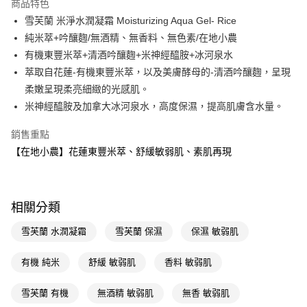
商品特色
LINE Pay
雪芙蘭 米淨水潤凝霜 Moisturizing Aqua Gel- Rice
純米萃+吟釀麴/無酒精、無香料、無色素/在地小農
Apple Pay
有機東豐米萃+清酒吟釀麴+米神經醯胺+冰河泉水
街口支付
萃取自花蓮-有機東豐米萃，以及美膚酵母的-清酒吟釀麴，呈現
柔嫩呈現柔亮細緻的光感肌。
悠遊付
米神經醯胺及加拿大冰河泉水，高度保濕，提高肌膚含水量。
Google Pay
銷售重點
AFTEE先享後付
【在地小農】花蓮東豐米萃、舒緩敏弱肌、素肌再現
相關說明
【關於「AFTEE先享後付」】
即享券
AFTEE先享後付是「在收到商品之後才付款」的支付方式。 讓您購物簡單
便利好安心！
相關分類
１．簡單：不需註冊會員、不需綁卡、不需儲值。
運送方式
２．便利：只要手機號碼，簡訊認證，即可結帳。
雪芙蘭 水潤凝霜
雪芙蘭 保濕
保濕 敏弱肌
３．安心：先確認商品／服務後，再付款。
全家取貨付款
每筆NT$65，滿NT$390(含以上)免運費
有機 純米
舒緩 敏弱肌
香料 敏弱肌
【「AFTEE先享後付」結帳流程】
１．於結帳方式選擇「AFTEE先享後付」後，將跳轉至「AFTEE先享後付」
付款後全家取貨
結帳頁面，進行簡訊認證並確認金額後，即可完成結帳。
雪芙蘭 有機
無酒精 敏弱肌
無香 敏弱肌
２．訂單成立數日內，您將收到繳費通知簡訊。
每筆NT$65，滿NT$390(含以上)免運費