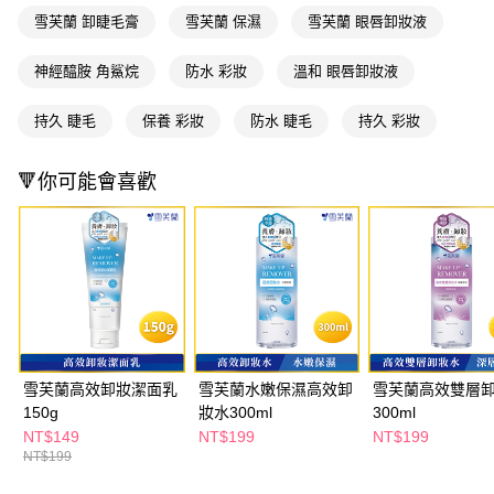
ATM／網路銀行／等多元方式進行付款，方視為交易完成。
萊爾富取貨付款
雪芙蘭 卸睫毛膏
雪芙蘭 保濕
雪芙蘭 眼唇卸妝液
※ 請注意：結帳手續完成當下不需立刻繳費，但若您需要取消訂單，請聯絡
每筆NT$65，滿NT$490(含以上)免運費
購買商品的店家。未經商家同意取消之訂單仍視為有效，需透過AFTEE先享
後付繳納相關費用。
神經醯胺 角鯊烷
防水 彩妝
溫和 眼唇卸妝液
付款後萊爾富取貨
※ 交易是否成功請以「AFTEE先享後付 」之結帳頁面顯示為準，若有關於
是否繳費成功／繳費後需取消欲退款等相關疑問，請聯繫「AFTEE先享後付
每筆NT$65，滿NT$490(含以上)免運費
持久 睫毛
保養 彩妝
防水 睫毛
持久 彩妝
客戶支援中心」
https://netprotections.freshdesk.com/support/home
7-11取貨付款
【注意事項】
🔻你可能會喜歡
１．透過由恩沛科技股份有限公司提供之「AFTEE先享後付」服務完成之交
每筆NT$65，滿NT$490(含以上)免運費
易，需依本服務之必要範圍內提供個人資料，並將交易相關給付款項請求債
權轉讓予恩沛科技股份有限公司。
付款後7-11取貨
２．關於個人資料處理事宜，請瀏覽以下網址：
每筆NT$65，滿NT$490(含以上)免運費
https://aftee.tw/terms/#terms3
３．未成年的使用者請事先徵得法定代理人或監護人之同意方可使用
宅配(本島)
「AFTEE先享後付」，若未經同意申辦者引起之損失，本公司不負相關責
任。
每筆NT$100，滿NT$790(含以上)免運費
４．使用「AFTEE先享後付」時，將依據個別帳號之用戶狀況，依本公司即
時審查核予不同之上限額度；若仍有額度不足之情形，本公司將視審查結果
付款後寶雅門市自取(由倉庫統一出貨)
請求用戶進行身份認證。
雪芙蘭高效卸妝潔面乳
雪芙蘭水嫩保濕高效卸
雪芙蘭高效雙層
每筆NT$80，滿NT$290(含以上)免運費
５．嚴禁一人註冊多個帳號或使用他人資訊註冊。若發現惡意使用之情形，
150g
妝水300ml
300ml
恩沛科技股份有限公司將有權停止該用戶之使用額度並採取法律行動。
NT$149
NT$199
NT$199
NT$199