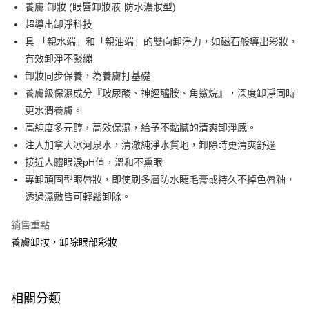
LINE Pay
養膚.卸妝 (眼唇卸妝液-防水濃妝型)
超導出卸淨科技
Apple Pay
具 「親水端」和「親油端」的雙向卸淨力，如磁石般導出彩妝，
街口支付
有效卸淨不緊繃
卸妝同步保養，為養膚打基礎
悠遊付
養膚級保濕成分『玻尿酸、神經醯胺、角鯊烷』，深度卸淨同時
Google Pay
更水潤養膚。
高純度多元醇，高效保濕，給予不黏膩的清爽卸淨感。
AFTEE先享後付
注入加拿大冰河泉水，清澈純淨水質地，卸除時更清爽舒適
相關說明
接近人體眼淚pH值，溫和不熏眼
【關於「AFTEE先享後付」】
即享券
AFTEE先享後付是「在收到商品之後才付款」的支付方式。 讓您購物簡單
專卸頑固型眼唇妝，即使刷多層防水睫毛膏或持久不掉色唇釉，
便利好安心！
透過濕敷皆可輕鬆卸除。
１．簡單：不需註冊會員、不需綁卡、不需儲值。
運送方式
２．便利：只要手機號碼，簡訊認證，即可結帳。
銷售重點
３．安心：先確認商品／服務後，再付款。
全家取貨付款
養膚卸妝，卸除眼部彩妝
每筆NT$65，滿NT$390(含以上)免運費
【「AFTEE先享後付」結帳流程】
１．於結帳方式選擇「AFTEE先享後付」後，將跳轉至「AFTEE先享後付」
付款後全家取貨
結帳頁面，進行簡訊認證並確認金額後，即可完成結帳。
２．訂單成立數日內，您將收到繳費通知簡訊。
每筆NT$65，滿NT$390(含以上)免運費
相關分類
３．收到繳費通知簡訊後14天內，點擊此簡訊中的連結，可透過四大超商／