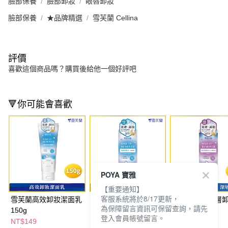
臉部保養
臉部卸妝
眼唇卸妝
臉部保養
★品牌精選
雪芙蘭 Cellina
評價
喜歡這個商品嗎？購買後給他一個好評吧
🔻你可能會喜歡
POYA 寶雅
【重要通知】
客服系統將於8/17更新，
雪芙蘭高效卸妝潔面乳
雪芙蘭水嫩保濕高效卸
雪芙蘭高效雙層
為保障留言資訊可保留查詢，請先
150g
妝水300ml
300ml
登入會員帳號留言。
NT$149
NT$199
NT$199