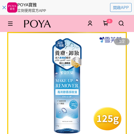
POYA寶雅
開啟APP
立刻使用官方APP
0
1
/
2