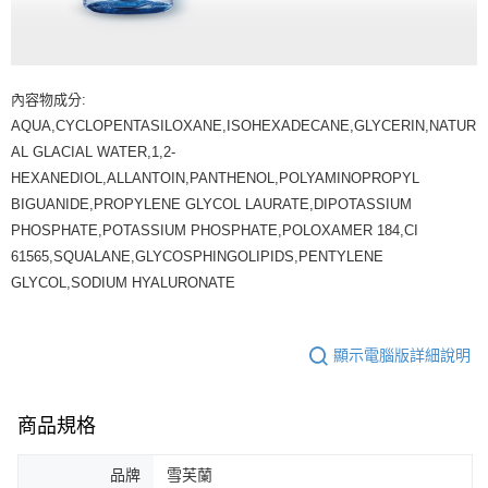
內容物成分:
AQUA,CYCLOPENTASILOXANE,ISOHEXADECANE,GLYCERIN,NATUR
AL GLACIAL WATER,1,2-
HEXANEDIOL,ALLANTOIN,PANTHENOL,POLYAMINOPROPYL
BIGUANIDE,PROPYLENE GLYCOL LAURATE,DIPOTASSIUM
PHOSPHATE,‎POTASSIUM PHOSPHATE,POLOXAMER 184,CI
61565,SQUALANE,GLYCOSPHINGOLIPIDS,PENTYLENE
GLYCOL,SODIUM HYALURONATE
顯示電腦版詳細說明
商品規格
品牌
雪芙蘭