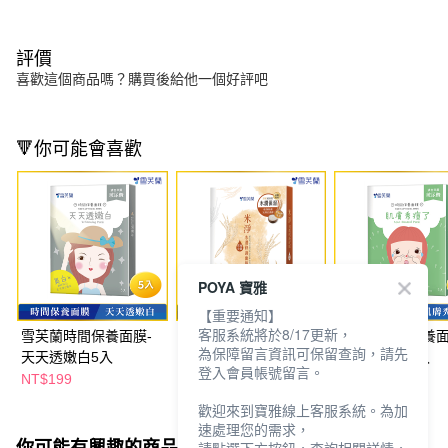
評價
喜歡這個商品嗎？購買後給他一個好評吧
🔻你可能會喜歡
POYA 寶雅
【重要通知】
客服系統將於8/17更新，
雪芙蘭時間保養面膜-
雪芙蘭米淨水潤修護面
雪芙蘭時間保養面
為保障留言資訊可保留查詢，請先
天天透嫩白5入
膜5入
肌膚秀痘了5入
登入會員帳號留言。
NT$199
NT$199
NT$199
歡迎來到寶雅線上客服系統。為加
速處理您的需求，
你可能有興趣的商品
全站排行