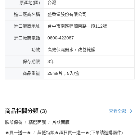
原產地(國)
台灣
進口廠商名稱
盛香堂股份有限公司
進口廠商地址
台中市南區建國南路一段112號
進口廠商電話
0800-422087
功效
高效保濕鎖水，改善乾燥
保存期限
3年
商品重量
25ml/片；5入/盒
商品相關分類 (3)
查看全部
臉部保養
精選面膜
片狀面膜
🔥買一送一🔥
超低特談🔥超狂買一送一🔥(下單請選購兩件)