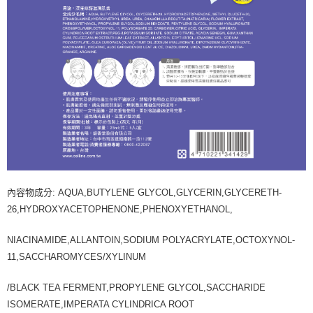
內容物成分: AQUA,BUTYLENE GLYCOL,GLYCERIN,GLYCERETH-
26,HYDROXYACETOPHENONE,PHENOXYETHANOL,
NIACINAMIDE,ALLANTOIN,SODIUM POLYACRYLATE,OCTOXYNOL-
11,SACCHAROMYCES/XYLINUM
/BLACK TEA FERMENT,PROPYLENE GLYCOL,SACCHARIDE
ISOMERATE,IMPERATA CYLINDRICA ROOT