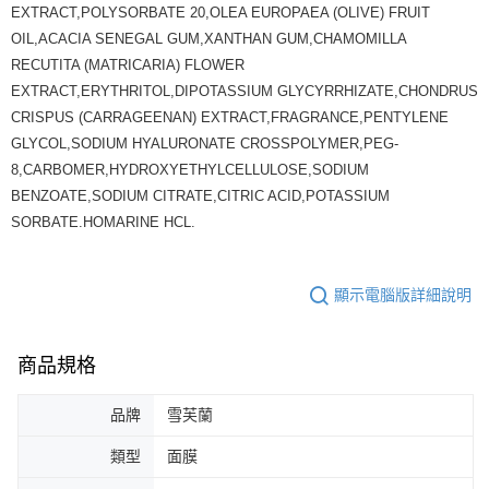
EXTRACT,POLYSORBATE 20,OLEA EUROPAEA (OLIVE) FRUIT
OIL,ACACIA SENEGAL GUM,XANTHAN GUM,CHAMOMILLA
RECUTITA (MATRICARIA) FLOWER
EXTRACT,ERYTHRITOL,DIPOTASSIUM GLYCYRRHIZATE,CHONDRUS
CRISPUS (CARRAGEENAN) EXTRACT,FRAGRANCE,PENTYLENE
GLYCOL,SODIUM HYALURONATE CROSSPOLYMER,PEG-
8,CARBOMER,HYDROXYETHYLCELLULOSE,SODIUM
BENZOATE,SODIUM CITRATE,CITRIC ACID,POTASSIUM
SORBATE.HOMARINE HCL.
顯示電腦版詳細說明
商品規格
品牌
雪芙蘭
類型
面膜