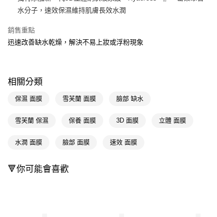
水分子，速效保濕維持肌膚長效水潤
Apple Pay
銷售重點
街口支付
迅速改善缺水乾燥，解決不易上妝或浮粉現象
悠遊付
Google Pay
相關分類
AFTEE先享後付
相關說明
保濕 面膜
雪芙蘭 面膜
臉部 缺水
【關於「AFTEE先享後付」】
即享券
AFTEE先享後付是「在收到商品之後才付款」的支付方式。 讓您購物簡單
雪芙蘭 保濕
保養 面膜
3D 面膜
立體 面膜
便利好安心！
１．簡單：不需註冊會員、不需綁卡、不需儲值。
運送方式
水潤 面膜
臉部 面膜
速效 面膜
２．便利：只要手機號碼，簡訊認證，即可結帳。
３．安心：先確認商品／服務後，再付款。
全家取貨付款
每筆NT$65，滿NT$390(含以上)免運費
🔻你可能會喜歡
【「AFTEE先享後付」結帳流程】
１．於結帳方式選擇「AFTEE先享後付」後，將跳轉至「AFTEE先享後付」
付款後全家取貨
結帳頁面，進行簡訊認證並確認金額後，即可完成結帳。
２．訂單成立數日內，您將收到繳費通知簡訊。
每筆NT$65，滿NT$390(含以上)免運費
３．收到繳費通知簡訊後14天內，點擊此簡訊中的連結，可透過四大超商／
ATM／網路銀行／等多元方式進行付款，方視為交易完成。