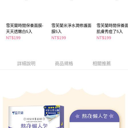
萊爾富取貨付款
※ 請注意：結帳手續完成當下不需立刻繳費，但若您需要取消訂單，請聯絡
每筆NT$65，滿NT$490(含以上)免運費
購買商品的店家。未經商家同意取消之訂單仍視為有效，需透過AFTEE先享
後付繳納相關費用。
付款後萊爾富取貨
※ 交易是否成功請以「AFTEE先享後付 」之結帳頁面顯示為準，若有關於
是否繳費成功／繳費後需取消欲退款等相關疑問，請聯繫「AFTEE先享後付
雪芙蘭時間保養面膜-
雪芙蘭米淨水潤修護面
雪芙蘭時間保養面
每筆NT$65，滿NT$490(含以上)免運費
客戶支援中心」
https://netprotections.freshdesk.com/support/home
天天透嫩白5入
膜5入
肌膚秀痘了5入
7-11取貨付款
NT$199
NT$199
NT$199
【注意事項】
１．透過由恩沛科技股份有限公司提供之「AFTEE先享後付」服務完成之交
每筆NT$65，滿NT$490(含以上)免運費
易，需依本服務之必要範圍內提供個人資料，並將交易相關給付款項請求債
權轉讓予恩沛科技股份有限公司。
付款後7-11取貨
２．關於個人資料處理事宜，請瀏覽以下網址：
每筆NT$65，滿NT$490(含以上)免運費
詳細說明
商品規格
相關推薦
https://aftee.tw/terms/#terms3
３．未成年的使用者請事先徵得法定代理人或監護人之同意方可使用
宅配(本島)
「AFTEE先享後付」，若未經同意申辦者引起之損失，本公司不負相關責
任。
每筆NT$100，滿NT$790(含以上)免運費
４．使用「AFTEE先享後付」時，將依據個別帳號之用戶狀況，依本公司即
時審查核予不同之上限額度；若仍有額度不足之情形，本公司將視審查結果
付款後寶雅門市自取(由倉庫統一出貨)
請求用戶進行身份認證。
每筆NT$80，滿NT$290(含以上)免運費
５．嚴禁一人註冊多個帳號或使用他人資訊註冊。若發現惡意使用之情形，
恩沛科技股份有限公司將有權停止該用戶之使用額度並採取法律行動。