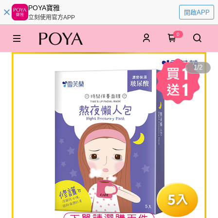
POYA寶雅
開啟APP
立刻使用官方APP
0
1
/
2