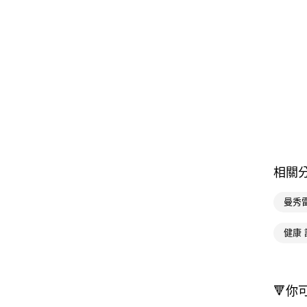
相關
曼秀
健康
🔻你