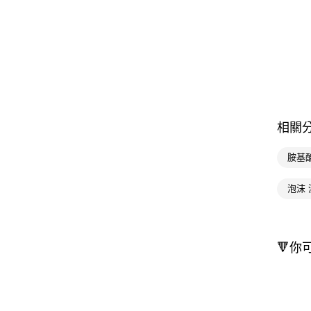
相關
胺基
泡沫
🔻你