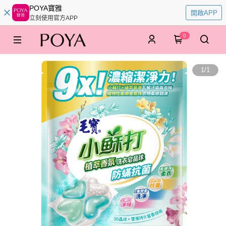
POYA寶雅
開啟APP
立刻使用官方APP
0
1
/
1