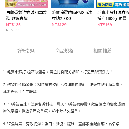
萊爾富取貨付款
※ 請注意：結帳手續完成當下不需立刻繳費，但若您需要取消訂單，請聯絡
每筆NT$65，滿NT$490(含以上)免運費
購買商品的店家。未經商家同意取消之訂單仍視為有效，需透過AFTEE先享
白蘭香氛洗衣球23顆袋
毛寶除霉防蹣PM2.5洗
毛寶小蘇打洗衣
後付繳納相關費用。
裝-玫瑰青檸
衣精2.2KG
補充1800g-防霉
付款後萊爾富取貨
※ 交易是否成功請以「AFTEE先享後付 」之結帳頁面顯示為準，若有關於
是否繳費成功／繳費後需取消欲退款等相關疑問，請聯繫「AFTEE先享後付
NT$135
NT$129
NT$169
每筆NT$65，滿NT$490(含以上)免運費
客戶支援中心」
https://netprotections.freshdesk.com/support/home
NT$199
7-11取貨付款
【注意事項】
１．透過由恩沛科技股份有限公司提供之「AFTEE先享後付」服務完成之交
每筆NT$65，滿NT$490(含以上)免運費
易，需依本服務之必要範圍內提供個人資料，並將交易相關給付款項請求債
詳細說明
商品規格
相關推薦
權轉讓予恩沛科技股份有限公司。
付款後7-11取貨
２．關於個人資料處理事宜，請瀏覽以下網址：
每筆NT$65，滿NT$490(含以上)免運費
https://aftee.tw/terms/#terms3
３．未成年的使用者請事先徵得法定代理人或監護人之同意方可使用
1. 毛寶小蘇打 植萃液體皂，黃金比例配方調和，打造天然潔淨力！
宅配(本島)
「AFTEE先享後付」，若未經同意申辦者引起之損失，本公司不負相關責
任。
每筆NT$100，滿NT$790(含以上)免運費
2. 植物性柔順凝珠：獨特護衣技術，梳理織物纖維，洗後衣物柔順親膚，
４．使用「AFTEE先享後付」時，將依據個別帳號之用戶狀況，依本公司即
時審查核予不同之上限額度；若仍有額度不足之情形，本公司將視審查結果
減少穿衣時產生靜電。
付款後寶雅門市自取(由倉庫統一出貨)
請求用戶進行身份認證。
每筆NT$80，滿NT$290(含以上)免運費
５．嚴禁一人註冊多個帳號或使用他人資訊註冊。若發現惡意使用之情形，
3. 3D香氛晶球，雙層留香科技：導入3D香氛微膠囊，藉由溫度的變化或織
恩沛科技股份有限公司將有權停止該用戶之使用額度並採取法律行動。
物的摩擦，釋放多層次香氛，48小時持久留香。
4. 特濃酵素，有效洗淨：蛋白、脂肪、纖維三重酵素複配而成，高倍濃