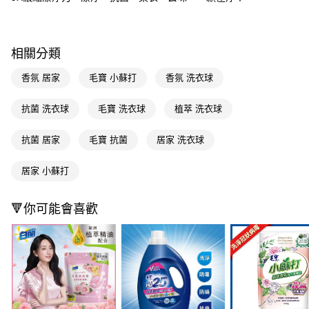
Apple Pay
街口支付
相關分類
悠遊付
香氛 居家
毛寶 小蘇打
香氛 洗衣球
Google Pay
抗菌 洗衣球
毛寶 洗衣球
植萃 洗衣球
AFTEE先享後付
相關說明
抗菌 居家
毛寶 抗菌
居家 洗衣球
【關於「AFTEE先享後付」】
即享券
AFTEE先享後付是「在收到商品之後才付款」的支付方式。 讓您購物簡單
居家 小蘇打
便利好安心！
１．簡單：不需註冊會員、不需綁卡、不需儲值。
運送方式
２．便利：只要手機號碼，簡訊認證，即可結帳。
🔻你可能會喜歡
３．安心：先確認商品／服務後，再付款。
全家取貨付款
每筆NT$65，滿NT$390(含以上)免運費
【「AFTEE先享後付」結帳流程】
１．於結帳方式選擇「AFTEE先享後付」後，將跳轉至「AFTEE先享後付」
付款後全家取貨
結帳頁面，進行簡訊認證並確認金額後，即可完成結帳。
２．訂單成立數日內，您將收到繳費通知簡訊。
每筆NT$65，滿NT$390(含以上)免運費
３．收到繳費通知簡訊後14天內，點擊此簡訊中的連結，可透過四大超商／
ATM／網路銀行／等多元方式進行付款，方視為交易完成。