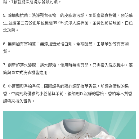
縮，1顆就能深層洗淨各類污漬。
5. 除螨與抗菌：洗淨殘留衣物上的皮脂等污垢，阻斷塵蟎食物鏈，預防孳
生,並經第三方公正單位檢驗99.9%洗淨大腸桿菌、金黃色葡萄球菌、白色
念珠菌。
6. 無添加有害物質：無添加螢光增白劑、全磷酸鹽、壬基苯酚等有害物
質。
7. 創新超薄水溶膜：遇水即溶，使用時無需剪開，只需投入洗衣機中，滾
筒與直立式洗衣機皆適用。
8. 小蒼蘭與香柏香氛：國際調香師精心調配植萃香氛，前調為清甜的果
香，中調則為優雅的小蒼蘭與茉莉，後調則以沉靜的雪松、香柏等木質香
調帶來持久留香。