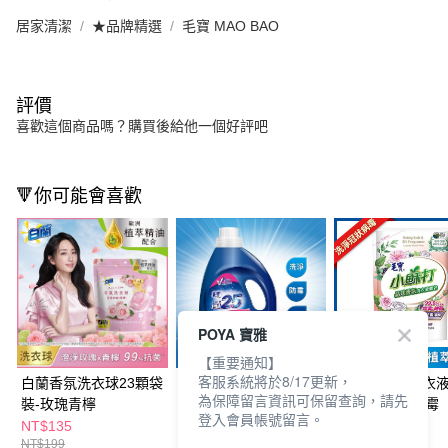
居家清潔
★品牌精選
毛寶 MAO BAO
評價
喜歡這個商品嗎？購買後給他一個好評吧
🔻你可能會喜歡
POYA 寶雅
【重要通知】
客服系統將於8/17更新，
白蘭香氛洗衣球23顆袋
毛寶除霉防蹣PM2.5洗
毛寶小蘇打洗衣
為保障留言資訊可保留查詢，請先
裝-玫瑰青檸
衣精2.2KG
補充1800g-防霉
登入會員帳號留言。
NT$135
NT$129
NT$169
NT$199