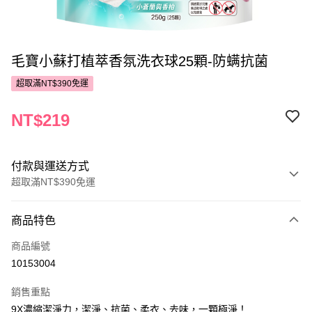
毛寶小蘇打植萃香氛洗衣球25顆-防螨抗菌
超取滿NT$390免運
NT$219
付款與運送方式
超取滿NT$390免運
付款方式
商品特色
POYA支付
商品編號
信用卡一次付款
10153004
超商取貨付款
銷售重點
LINE Pay
9X濃縮潔淨力，潔淨、抗菌、柔衣、去味，一顆極淨！