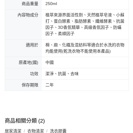
商品重量
250ml
內容物成分
植萃來源界面活性劑、天然植萃皂液、小蘇
打、蛋白酵素、脂肪酵素、纖維酵素、抗菌
因子、3D香氛精華、高級香氛因子、防蟎
因子、柔順因子
適用於
棉、麻、化織及混紡料等適合於水洗的衣物
均能使用(乾洗衣物不能使用本產品)
原產地(國)
中國
功效
潔淨、抗菌、去味
保存期限
二年
商品相關分類 (2)
居家清潔
衣物清潔
洗衣膠囊