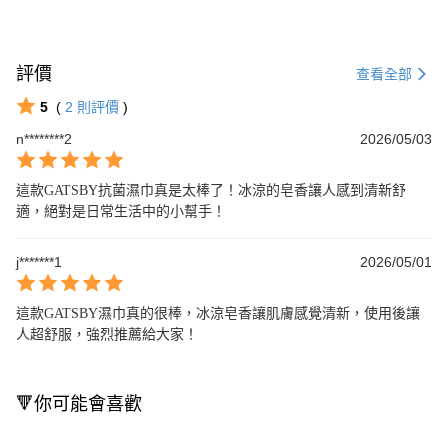
評價
查看全部
5
(
2
則評價
)
n********2
2026/05/03
這款GATSBY抗菌濕巾真是太棒了！冰涼的皂香讓人感到清新舒
適，絕對是日常生活中的小幫手！
j*******1
2026/05/01
這款GATSBY濕巾真的很棒，冰涼皂香讓肌膚感覺清新，使用後讓
人超舒服，強烈推薦給大家！
🔻你可能會喜歡