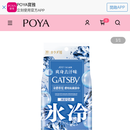
POYA寶雅
開啟APP
立刻使用官方APP
0
1
/
1