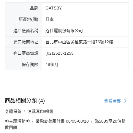
品牌
GATSBY
原產地(國)
日本
進口廠商名稱
蔻仕麗股份有限公司
進口廠商地址
台北市中山區民權東路一段76號12樓
進口廠商電話
(02)2523-1255
保存期限
48個月
商品相關分類 (4)
查看全部
身體保養
涼感濕巾/噴霧
📢主題活動📢
💟戀夏美肌計畫 08/05-08/18
滿$899享20倍點
數回饋