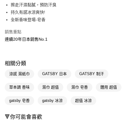
LINE Pay
擦走汗濕黏膩，預防汗臭
持久有感冰涼爽快!
Apple Pay
全新香味登場-皂香
街口支付
銷售重點
悠遊付
連續20年日本銷售No.1
Google Pay
AFTEE先享後付
相關分類
相關說明
【關於「AFTEE先享後付」】
涼感 濕紙巾
GATSBY 日本
GATSBY 制汗
即享券
AFTEE先享後付是「在收到商品之後才付款」的支付方式。 讓您購物簡單
便利好安心！
草本調 香味
濕巾 超值
濕巾 皂香
體用 超值
１．簡單：不需註冊會員、不需綁卡、不需儲值。
運送方式
２．便利：只要手機號碼，簡訊認證，即可結帳。
３．安心：先確認商品／服務後，再付款。
gatsby 皂香
gatsby 冰涼
超值 冰涼
全家取貨付款
每筆NT$65，滿NT$390(含以上)免運費
【「AFTEE先享後付」結帳流程】
１．於結帳方式選擇「AFTEE先享後付」後，將跳轉至「AFTEE先享後付」
🔻你可能會喜歡
付款後全家取貨
結帳頁面，進行簡訊認證並確認金額後，即可完成結帳。
２．訂單成立數日內，您將收到繳費通知簡訊。
每筆NT$65，滿NT$390(含以上)免運費
３．收到繳費通知簡訊後14天內，點擊此簡訊中的連結，可透過四大超商／