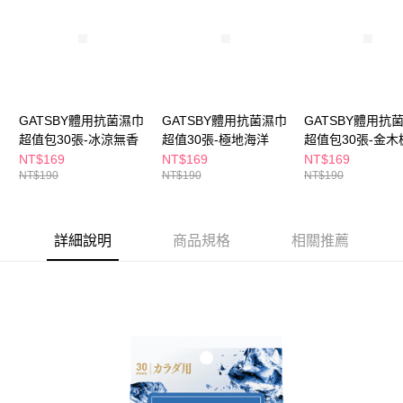
ATM／網路銀行／等多元方式進行付款，方視為交易完成。
萊爾富取貨付款
※ 請注意：結帳手續完成當下不需立刻繳費，但若您需要取消訂單，請聯絡
每筆NT$65，滿NT$490(含以上)免運費
購買商品的店家。未經商家同意取消之訂單仍視為有效，需透過AFTEE先享
後付繳納相關費用。
付款後萊爾富取貨
※ 交易是否成功請以「AFTEE先享後付 」之結帳頁面顯示為準，若有關於
是否繳費成功／繳費後需取消欲退款等相關疑問，請聯繫「AFTEE先享後付
每筆NT$65，滿NT$490(含以上)免運費
客戶支援中心」
https://netprotections.freshdesk.com/support/home
GATSBY體用抗菌濕巾
GATSBY體用抗菌濕巾
GATSBY體用抗
7-11取貨付款
超值包30張-冰涼無香
超值30張-極地海洋
超值包30張-金木
【注意事項】
１．透過由恩沛科技股份有限公司提供之「AFTEE先享後付」服務完成之交
每筆NT$65，滿NT$490(含以上)免運費
NT$169
NT$169
NT$169
易，需依本服務之必要範圍內提供個人資料，並將交易相關給付款項請求債
NT$190
NT$190
NT$190
權轉讓予恩沛科技股份有限公司。
付款後7-11取貨
２．關於個人資料處理事宜，請瀏覽以下網址：
每筆NT$65，滿NT$490(含以上)免運費
https://aftee.tw/terms/#terms3
３．未成年的使用者請事先徵得法定代理人或監護人之同意方可使用
詳細說明
商品規格
相關推薦
宅配(本島)
「AFTEE先享後付」，若未經同意申辦者引起之損失，本公司不負相關責
任。
每筆NT$100，滿NT$790(含以上)免運費
４．使用「AFTEE先享後付」時，將依據個別帳號之用戶狀況，依本公司即
時審查核予不同之上限額度；若仍有額度不足之情形，本公司將視審查結果
付款後寶雅門市自取(由倉庫統一出貨)
請求用戶進行身份認證。
每筆NT$80，滿NT$290(含以上)免運費
５．嚴禁一人註冊多個帳號或使用他人資訊註冊。若發現惡意使用之情形，
恩沛科技股份有限公司將有權停止該用戶之使用額度並採取法律行動。