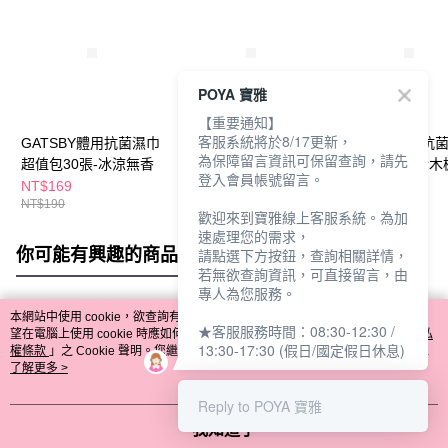
POYA 寶雅
【重要通知】
客服系統將於8/17更新，
GATSBY體用抗菌濕巾
GATSBY體用抗菌濕巾
GATSBY體用抗
為保障留言資訊可保留查詢，請先
超值包30張-冰涼無香
超值30張-極地海洋
超值包30張-金木
登入會員帳號留言。
NT$169
NT$169
NT$169
NT$190
NT$190
NT$190
歡迎來到寶雅線上客服系統。為加
速處理您的需求，
你可能有興趣的商品
全站排行
請點選下方按鈕，查詢相關詳情，
若無欲查詢資訊，可直接留言，由
專人為您服務。
本網站中使用 cookie，欲查詢有關本網站使用 cookie 方式之詳情，及若您不希
★客服服務時間：08:30-12:30 /
熱門標籤
望在電腦上使用 cookie 時應如何變更電腦的 cookie 設定，請參閱本網站「
隱私
13:30-17:30 (假日/國定假日休息)
權條款
」之 Cookie 聲明。您繼續使用本網站即表示您同意本公司得按本網站使
用條款之 Cookie 聲明使用 cookie。
了解更多 >
Reply to POYA 寶雅
我知道了