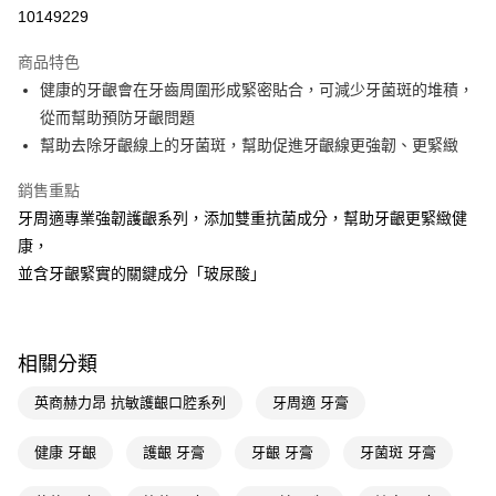
10149229
Apple Pay
商品特色
街口支付
健康的牙齦會在牙齒周圍形成緊密貼合，可減少牙菌斑的堆積，
悠遊付
從而幫助預防牙齦問題
幫助去除牙齦線上的牙菌斑，幫助促進牙齦線更強韌、更緊緻
Google Pay
銷售重點
AFTEE先享後付
牙周適專業強韌護齦系列，添加雙重抗菌成分，幫助牙齦更緊緻健
相關說明
康，
【關於「AFTEE先享後付」】
即享券
AFTEE先享後付是「在收到商品之後才付款」的支付方式。 讓您購物簡單
並含牙齦緊實的關鍵成分「玻尿酸」
便利好安心！
１．簡單：不需註冊會員、不需綁卡、不需儲值。
運送方式
２．便利：只要手機號碼，簡訊認證，即可結帳。
３．安心：先確認商品／服務後，再付款。
全家取貨付款
相關分類
每筆NT$65，滿NT$390(含以上)免運費
【「AFTEE先享後付」結帳流程】
英商赫力昂 抗敏護齦口腔系列
牙周適 牙膏
１．於結帳方式選擇「AFTEE先享後付」後，將跳轉至「AFTEE先享後付」
付款後全家取貨
結帳頁面，進行簡訊認證並確認金額後，即可完成結帳。
２．訂單成立數日內，您將收到繳費通知簡訊。
健康 牙齦
護齦 牙膏
牙齦 牙膏
牙菌斑 牙膏
每筆NT$65，滿NT$390(含以上)免運費
３．收到繳費通知簡訊後14天內，點擊此簡訊中的連結，可透過四大超商／
ATM／網路銀行／等多元方式進行付款，方視為交易完成。