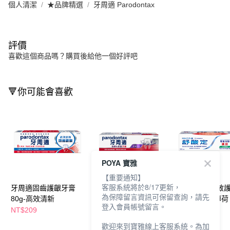
個人清潔
★品牌精選
牙周適 Parodontax
評價
喜歡這個商品嗎？購買後給他一個好評吧
🔻你可能會喜歡
POYA 寶雅
【重要通知】
客服系統將於8/17更新，
牙周適固齒護齦牙膏
牙周適專業強韌護齦牙
舒酸定專業抗敏
為保障留言資訊可保留查詢，請先
80g-高效清新
膏100g-煥白去漬
膏100g-沁涼薄荷
登入會員帳號留言。
NT$209
NT$249
NT$239
NT$259
歡迎來到寶雅線上客服系統。為加