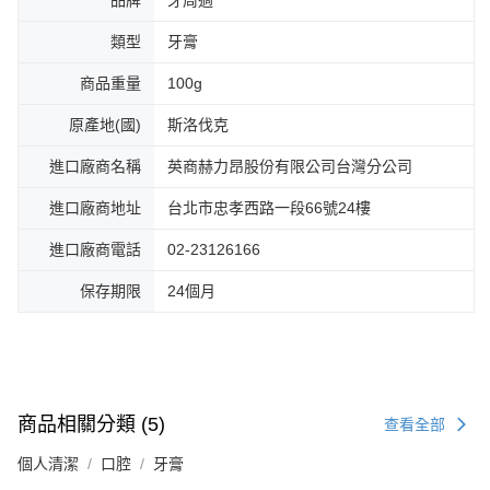
類型
牙膏
商品重量
100g
原產地(國)
斯洛伐克
進口廠商名稱
英商赫力昂股份有限公司台灣分公司
進口廠商地址
台北市忠孝西路一段66號24樓
進口廠商電話
02-23126166
保存期限
24個月
商品相關分類 (5)
查看全部
個人清潔
口腔
牙膏