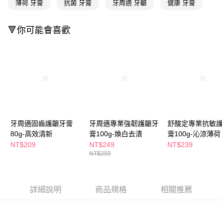
萊爾富取貨付款
薄荷 牙膏
抗菌 牙膏
牙周適 牙齦
健康 牙膏
※ 請注意：結帳手續完成當下不需立刻繳費，但若您需要取消訂單，請聯絡
每筆NT$65，滿NT$490(含以上)免運費
購買商品的店家。未經商家同意取消之訂單仍視為有效，需透過AFTEE先享
後付繳納相關費用。
🔻你可能會喜歡
付款後萊爾富取貨
※ 交易是否成功請以「AFTEE先享後付 」之結帳頁面顯示為準，若有關於
是否繳費成功／繳費後需取消欲退款等相關疑問，請聯繫「AFTEE先享後付
每筆NT$65，滿NT$490(含以上)免運費
客戶支援中心」
https://netprotections.freshdesk.com/support/home
7-11取貨付款
【注意事項】
１．透過由恩沛科技股份有限公司提供之「AFTEE先享後付」服務完成之交
每筆NT$65，滿NT$490(含以上)免運費
易，需依本服務之必要範圍內提供個人資料，並將交易相關給付款項請求債
權轉讓予恩沛科技股份有限公司。
付款後7-11取貨
２．關於個人資料處理事宜，請瀏覽以下網址：
每筆NT$65，滿NT$490(含以上)免運費
https://aftee.tw/terms/#terms3
３．未成年的使用者請事先徵得法定代理人或監護人之同意方可使用
牙周適固齒護齦牙膏
牙周適專業強韌護齦牙
舒酸定專業抗敏
宅配(本島)
「AFTEE先享後付」，若未經同意申辦者引起之損失，本公司不負相關責
80g-高效清新
膏100g-煥白去漬
膏100g-沁涼薄荷
任。
每筆NT$100，滿NT$790(含以上)免運費
NT$209
NT$249
NT$239
４．使用「AFTEE先享後付」時，將依據個別帳號之用戶狀況，依本公司即
NT$259
時審查核予不同之上限額度；若仍有額度不足之情形，本公司將視審查結果
付款後寶雅門市自取(由倉庫統一出貨)
請求用戶進行身份認證。
每筆NT$80，滿NT$290(含以上)免運費
５．嚴禁一人註冊多個帳號或使用他人資訊註冊。若發現惡意使用之情形，
恩沛科技股份有限公司將有權停止該用戶之使用額度並採取法律行動。
詳細說明
商品規格
相關推薦