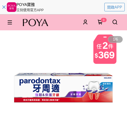
POYA寶雅
開啟APP
立刻使用官方APP
0
1
/
6