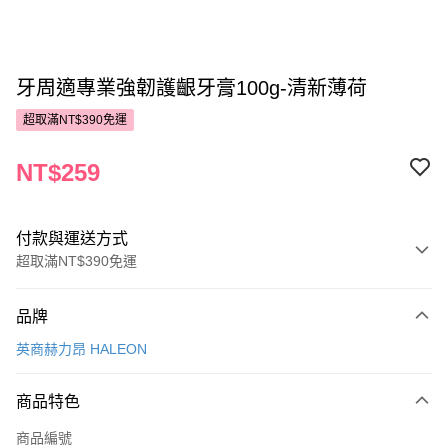
牙周適專業強韌護齦牙膏100g-清新薄荷
超取滿NT$390免運
NT$259
付款與運送方式
超取滿NT$390免運
付款方式
品牌
POYA支付
英商赫力昂 HALEON
信用卡一次付款
商品特色
超商取貨付款
商品編號
LINE Pay