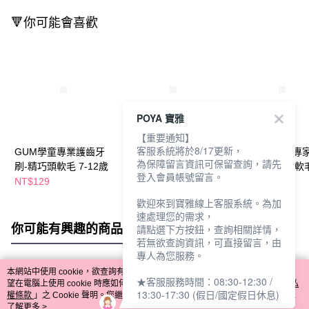
🔻你可能會喜歡
POYA 寶雅
【重要通知】
客服系統將於8/17更新，
GUM學童專業護齒牙
P&P乖乖聯名兒童圓頭
麗奇14度齒科專
為保障留言資訊可保留查詢，請先
刷-精巧頭軟毛 7-12歲
牙刷2支入
刷-潔淨護理細軟
登入會員帳號留言。
NT$129
NT$99
NT$79
NT$119
NT$118
歡迎來到寶雅線上客服系統。為加
速處理您的需求，
你可能有興趣的商品
全站排行
請點選下方按鈕，查詢相關詳情，
若無欲查詢資訊，可直接留言，由
專人為您服務。
本網站中使用 cookie，欲查詢有關本網站使用 cookie 方式之詳情，及若您不希
★客服服務時間：08:30-12:30 /
熱門標籤
望在電腦上使用 cookie 時應如何變更電腦的 cookie 設定，請參閱本網站「
隱私
13:30-17:30 (假日/國定假日休息)
權條款
」之 Cookie 聲明。您繼續使用本網站即表示您同意本公司得按本網站使
用條款之 Cookie 聲明使用 cookie。
了解更多 >