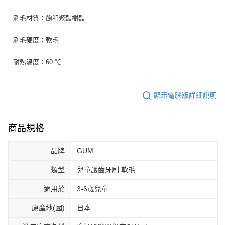
刷毛材質：飽和聚酯樹酯
刷毛硬度：軟毛
耐熱溫度：60 ℃
顯示電腦版詳細說明
商品規格
品牌
GUM
類型
兒童護齒牙刷 軟毛
適用於
3-6歲兒童
原產地(國)
日本