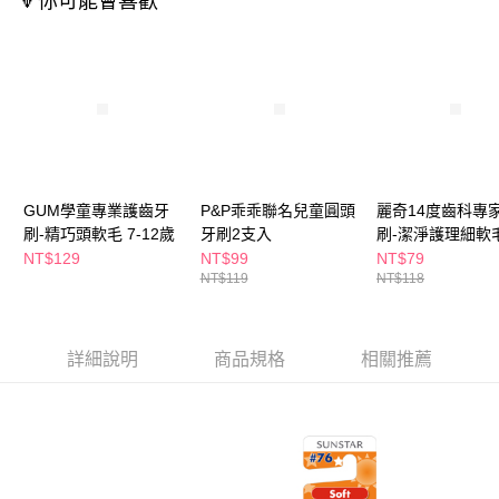
🔻你可能會喜歡
萊爾富取貨付款
※ 請注意：結帳手續完成當下不需立刻繳費，但若您需要取消訂單，請聯絡
每筆NT$65，滿NT$490(含以上)免運費
購買商品的店家。未經商家同意取消之訂單仍視為有效，需透過AFTEE先享
後付繳納相關費用。
付款後萊爾富取貨
※ 交易是否成功請以「AFTEE先享後付 」之結帳頁面顯示為準，若有關於
是否繳費成功／繳費後需取消欲退款等相關疑問，請聯繫「AFTEE先享後付
每筆NT$65，滿NT$490(含以上)免運費
客戶支援中心」
https://netprotections.freshdesk.com/support/home
7-11取貨付款
【注意事項】
１．透過由恩沛科技股份有限公司提供之「AFTEE先享後付」服務完成之交
每筆NT$65，滿NT$490(含以上)免運費
易，需依本服務之必要範圍內提供個人資料，並將交易相關給付款項請求債
GUM學童專業護齒牙
P&P乖乖聯名兒童圓頭
麗奇14度齒科專
權轉讓予恩沛科技股份有限公司。
付款後7-11取貨
２．關於個人資料處理事宜，請瀏覽以下網址：
刷-精巧頭軟毛 7-12歲
牙刷2支入
刷-潔淨護理細軟
每筆NT$65，滿NT$490(含以上)免運費
https://aftee.tw/terms/#terms3
NT$129
NT$99
NT$79
３．未成年的使用者請事先徵得法定代理人或監護人之同意方可使用
NT$119
NT$118
宅配(本島)
「AFTEE先享後付」，若未經同意申辦者引起之損失，本公司不負相關責
任。
每筆NT$100，滿NT$790(含以上)免運費
４．使用「AFTEE先享後付」時，將依據個別帳號之用戶狀況，依本公司即
時審查核予不同之上限額度；若仍有額度不足之情形，本公司將視審查結果
付款後寶雅門市自取(由倉庫統一出貨)
詳細說明
商品規格
相關推薦
請求用戶進行身份認證。
每筆NT$80，滿NT$290(含以上)免運費
５．嚴禁一人註冊多個帳號或使用他人資訊註冊。若發現惡意使用之情形，
恩沛科技股份有限公司將有權停止該用戶之使用額度並採取法律行動。