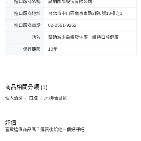
進口廠商名稱
廣納國際股份有限公司
進口廠商地址
台北市中山區南京東路2段8號10樓之1
進口廠商電話
02-2551-9262
功效
幫助減少齲齒發生率，維持口腔健康
保存期限
10年
商品相關分類 (1)
個人清潔
口腔
牙刷/舌苔刷
評價
喜歡這個商品嗎？購買後給他一個好評吧