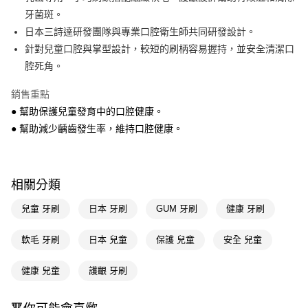
牙菌斑。
Apple Pay
日本三詩達研發團隊與專業口腔衛生師共同研發設計。
街口支付
針對兒童口腔與掌型設計，較短的刷柄容易握持，並安全清潔口
腔死角。
悠遊付
銷售重點
Google Pay
● 幫助保護兒童發育中的口腔健康。
AFTEE先享後付
● 幫助減少齲齒發生率，維持口腔健康。
相關說明
【關於「AFTEE先享後付」】
即享券
AFTEE先享後付是「在收到商品之後才付款」的支付方式。 讓您購物簡單
便利好安心！
相關分類
１．簡單：不需註冊會員、不需綁卡、不需儲值。
運送方式
２．便利：只要手機號碼，簡訊認證，即可結帳。
兒童 牙刷
日本 牙刷
GUM 牙刷
健康 牙刷
３．安心：先確認商品／服務後，再付款。
全家取貨付款
每筆NT$65，滿NT$390(含以上)免運費
軟毛 牙刷
日本 兒童
保護 兒童
安全 兒童
【「AFTEE先享後付」結帳流程】
１．於結帳方式選擇「AFTEE先享後付」後，將跳轉至「AFTEE先享後付」
付款後全家取貨
結帳頁面，進行簡訊認證並確認金額後，即可完成結帳。
健康 兒童
護齦 牙刷
２．訂單成立數日內，您將收到繳費通知簡訊。
每筆NT$65，滿NT$390(含以上)免運費
３．收到繳費通知簡訊後14天內，點擊此簡訊中的連結，可透過四大超商／
ATM／網路銀行／等多元方式進行付款，方視為交易完成。