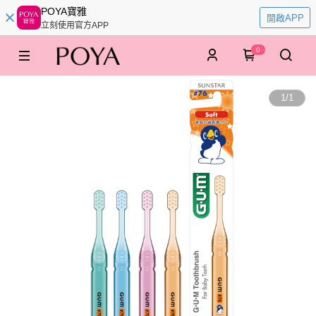
POYA寶雅
開啟APP
立刻使用官方APP
0
1
/
1