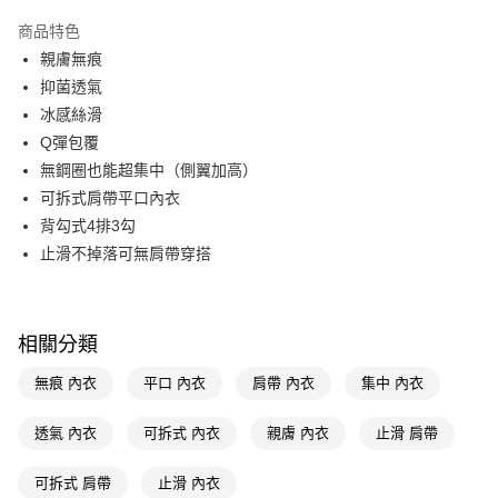
超商取貨付款
商品特色
LINE Pay
親膚無痕
抑菌透氣
Apple Pay
冰感絲滑
街口支付
Q彈包覆
無鋼圈也能超集中（側翼加高）
悠遊付
可拆式肩帶平口內衣
Google Pay
背勾式4排3勾
止滑不掉落可無肩帶穿搭
AFTEE先享後付
相關說明
【關於「AFTEE先享後付」】
即享券
AFTEE先享後付是「在收到商品之後才付款」的支付方式。 讓您購物簡單
相關分類
便利好安心！
１．簡單：不需註冊會員、不需綁卡、不需儲值。
運送方式
無痕 內衣
平口 內衣
肩帶 內衣
集中 內衣
２．便利：只要手機號碼，簡訊認證，即可結帳。
３．安心：先確認商品／服務後，再付款。
全家取貨付款
透氣 內衣
可拆式 內衣
親膚 內衣
止滑 肩帶
每筆NT$65，滿NT$390(含以上)免運費
【「AFTEE先享後付」結帳流程】
１．於結帳方式選擇「AFTEE先享後付」後，將跳轉至「AFTEE先享後付」
可拆式 肩帶
止滑 內衣
付款後全家取貨
結帳頁面，進行簡訊認證並確認金額後，即可完成結帳。