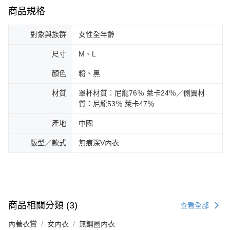
商品規格
對象與族群
女性全年齡
尺寸
M、L
顏色
粉、黑
材質
罩杯材質：尼龍76％ 萊卡24％／側翼材
質：尼龍53％ 萊卡47％
產地
中國
版型／款式
無痕深V內衣
商品相關分類 (3)
查看全部
內著衣賞
女內衣
無鋼圈內衣