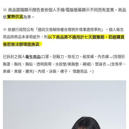
※ 商品圖檔顯示顏色會依個人手機/電腦螢幕顯示不同而有差異，商品
依
實際供貨
為準。
※ 依據行政院公布「通訊交易解除權合理例外情事適用準則」，個人衛生
用品除商品本身瑕疵外，則
以下商品將不適用於七天猶豫期，若經購買
後恕無法辦理退換貨:
已拆封之個人
(口罩、刮鬍刀、除毛刀、紙尿褲、內衣褲→(含隱形
衛生用品
胸罩、胸扥、胸貼、透明肩帶、水餃墊/美胸墊、襯裙)、塑身衣
→
(含馬甲、
束褲、束腿、腰夾
)
、內搭、泳裝、襪子、 情趣用品 。)