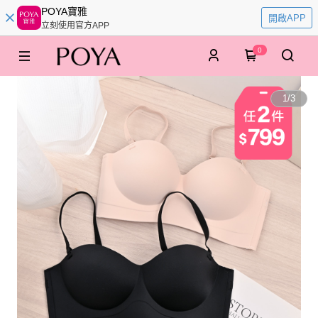
POYA寶雅
開啟APP
立刻使用官方APP
0
1
/
3