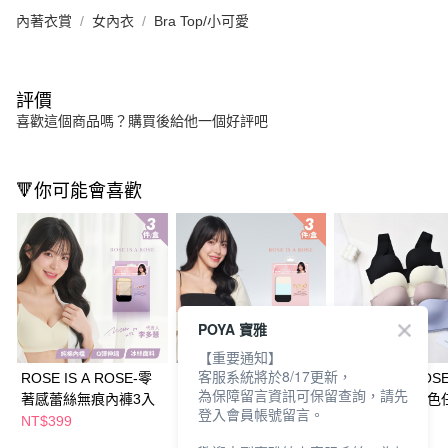
內著衣賞
女內衣
Bra Top/小可愛
評價
喜歡這個商品嗎？購買後給他一個好評吧
🔻你可能會喜歡
POYA 寶雅
【重要通知】
客服系統將於8/17更新，
ROSE IS A ROSE-零
ROSE IS A ROSE-無
ROSE IS A RO
為保障留言資訊可保留查詢，請先
著感蕾絲無痕內褲3入
痕雲朵面膜褲3入
零著感內衣-多色
登入會員帳號留言。
NT$399
NT$399
NT$780