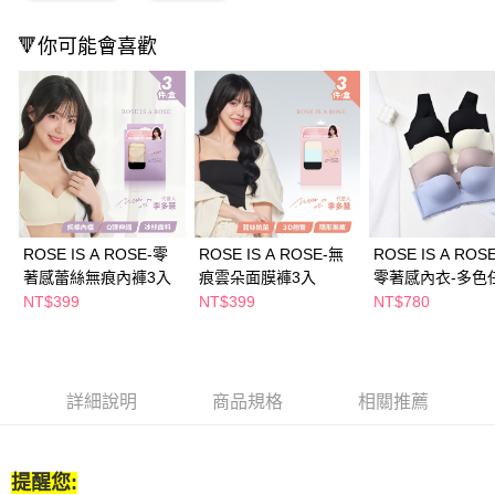
２．訂單成立數日內，您將收到繳費通知簡訊。
每筆NT$65，滿NT$390(含以上)免運費
３．收到繳費通知簡訊後14天內，點擊此簡訊中的連結，可透過四大超商／
🔻你可能會喜歡
ATM／網路銀行／等多元方式進行付款，方視為交易完成。
萊爾富取貨付款
※ 請注意：結帳手續完成當下不需立刻繳費，但若您需要取消訂單，請聯絡
每筆NT$65，滿NT$490(含以上)免運費
購買商品的店家。未經商家同意取消之訂單仍視為有效，需透過AFTEE先享
後付繳納相關費用。
付款後萊爾富取貨
※ 交易是否成功請以「AFTEE先享後付 」之結帳頁面顯示為準，若有關於
是否繳費成功／繳費後需取消欲退款等相關疑問，請聯繫「AFTEE先享後付
每筆NT$65，滿NT$490(含以上)免運費
客戶支援中心」
https://netprotections.freshdesk.com/support/home
7-11取貨付款
【注意事項】
１．透過由恩沛科技股份有限公司提供之「AFTEE先享後付」服務完成之交
每筆NT$65，滿NT$490(含以上)免運費
易，需依本服務之必要範圍內提供個人資料，並將交易相關給付款項請求債
ROSE IS A ROSE-零
ROSE IS A ROSE-無
ROSE IS A RO
權轉讓予恩沛科技股份有限公司。
付款後7-11取貨
著感蕾絲無痕內褲3入
痕雲朵面膜褲3入
零著感內衣-多色
２．關於個人資料處理事宜，請瀏覽以下網址：
NT$399
NT$399
NT$780
每筆NT$65，滿NT$490(含以上)免運費
https://aftee.tw/terms/#terms3
３．未成年的使用者請事先徵得法定代理人或監護人之同意方可使用
宅配(本島)
「AFTEE先享後付」，若未經同意申辦者引起之損失，本公司不負相關責
任。
每筆NT$100，滿NT$790(含以上)免運費
４．使用「AFTEE先享後付」時，將依據個別帳號之用戶狀況，依本公司即
詳細說明
商品規格
相關推薦
時審查核予不同之上限額度；若仍有額度不足之情形，本公司將視審查結果
付款後寶雅門市自取(由倉庫統一出貨)
請求用戶進行身份認證。
每筆NT$80，滿NT$290(含以上)免運費
５．嚴禁一人註冊多個帳號或使用他人資訊註冊。若發現惡意使用之情形，
恩沛科技股份有限公司將有權停止該用戶之使用額度並採取法律行動。
提醒您: