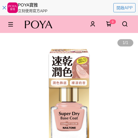
POYA寶雅
開啟APP
立刻使用官方APP
0
1
/
1