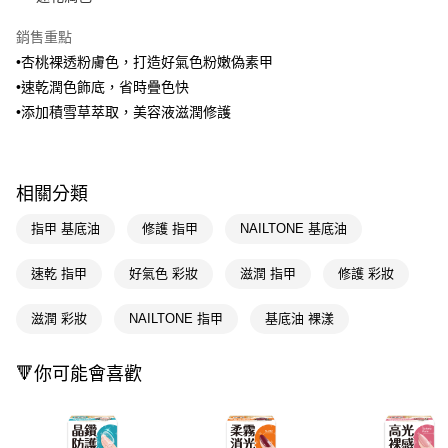
Apple Pay
銷售重點
•杏桃裸透粉膚色，打造好氣色粉嫩偽素甲
街口支付
•速乾潤色飾底，省時疊色快
悠遊付
•添加積雪草萃取，美容液滋潤修護
Google Pay
AFTEE先享後付
相關分類
相關說明
【關於「AFTEE先享後付」】
指甲 基底油
修護 指甲
NAILTONE 基底油
即享券
AFTEE先享後付是「在收到商品之後才付款」的支付方式。 讓您購物簡單
便利好安心！
速乾 指甲
好氣色 彩妝
滋潤 指甲
修護 彩妝
１．簡單：不需註冊會員、不需綁卡、不需儲值。
運送方式
２．便利：只要手機號碼，簡訊認證，即可結帳。
３．安心：先確認商品／服務後，再付款。
滋潤 彩妝
NAILTONE 指甲
基底油 裸漾
全家取貨付款
每筆NT$65，滿NT$390(含以上)免運費
【「AFTEE先享後付」結帳流程】
１．於結帳方式選擇「AFTEE先享後付」後，將跳轉至「AFTEE先享後付」
🔻你可能會喜歡
付款後全家取貨
結帳頁面，進行簡訊認證並確認金額後，即可完成結帳。
２．訂單成立數日內，您將收到繳費通知簡訊。
每筆NT$65，滿NT$390(含以上)免運費
３．收到繳費通知簡訊後14天內，點擊此簡訊中的連結，可透過四大超商／
ATM／網路銀行／等多元方式進行付款，方視為交易完成。