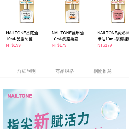
萊爾富取貨付款
※ 請注意：結帳手續完成當下不需立刻繳費，但若您需要取消訂單，請聯絡
每筆NT$65，滿NT$490(含以上)免運費
購買商品的店家。未經商家同意取消之訂單仍視為有效，需透過AFTEE先享
後付繳納相關費用。
付款後萊爾富取貨
※ 交易是否成功請以「AFTEE先享後付 」之結帳頁面顯示為準，若有關於
是否繳費成功／繳費後需取消欲退款等相關疑問，請聯繫「AFTEE先享後付
每筆NT$65，滿NT$490(含以上)免運費
客戶支援中心」
https://netprotections.freshdesk.com/support/home
NAILTONE基底油
NAILTONE護甲油
NAILTONE高光
7-11取貨付款
10ml-晶鑽防護
10ml-奶霜柔霧
甲油10ml-淡櫻裸
【注意事項】
１．透過由恩沛科技股份有限公司提供之「AFTEE先享後付」服務完成之交
每筆NT$65，滿NT$490(含以上)免運費
NT$199
NT$179
NT$179
易，需依本服務之必要範圍內提供個人資料，並將交易相關給付款項請求債
權轉讓予恩沛科技股份有限公司。
付款後7-11取貨
２．關於個人資料處理事宜，請瀏覽以下網址：
每筆NT$65，滿NT$490(含以上)免運費
https://aftee.tw/terms/#terms3
３．未成年的使用者請事先徵得法定代理人或監護人之同意方可使用
詳細說明
商品規格
相關推薦
宅配(本島)
「AFTEE先享後付」，若未經同意申辦者引起之損失，本公司不負相關責
任。
每筆NT$100，滿NT$790(含以上)免運費
４．使用「AFTEE先享後付」時，將依據個別帳號之用戶狀況，依本公司即
時審查核予不同之上限額度；若仍有額度不足之情形，本公司將視審查結果
付款後寶雅門市自取(由倉庫統一出貨)
請求用戶進行身份認證。
每筆NT$80，滿NT$290(含以上)免運費
５．嚴禁一人註冊多個帳號或使用他人資訊註冊。若發現惡意使用之情形，
恩沛科技股份有限公司將有權停止該用戶之使用額度並採取法律行動。