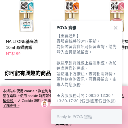
POYA 寶雅
【重要通知】
客服系統將於8/17更新，
NAILTONE基底油
NAILTONE護甲油
NAILTONE高光
為保障留言資訊可保留查詢，請先
10ml-晶鑽防護
10ml-奶霜柔霧
甲油10ml-淡櫻裸
登入會員帳號留言。
NT$199
NT$179
NT$179
歡迎來到寶雅線上客服系統。為加
速處理您的需求，
你可能有興趣的商品
全站排行
請點選下方按鈕，查詢相關詳情，
若無欲查詢資訊，可直接留言，由
專人為您服務。
本網站中使用 cookie，欲查詢有關本網站使用 cookie 方式之詳情，及若您不希
★客服服務時間：08:30-12:30 /
熱門標籤
望在電腦上使用 cookie 時應如何變更電腦的 cookie 設定，請參閱本網站「
隱私
13:30-17:30 (假日/國定假日休息)
權條款
」之 Cookie 聲明。您繼續使用本網站即表示您同意本公司得按本網站使
用條款之 Cookie 聲明使用 cookie。
了解更多 >
Reply to POYA 寶雅
我知道了