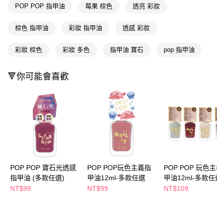
２．訂單成立數日內，您將收到繳費通知簡訊。
POP POP 指甲油
莓果 棕色
透亮 彩妝
每筆NT$65，滿NT$390(含以上)免運費
３．收到繳費通知簡訊後14天內，點擊此簡訊中的連結，可透過四大超商／
ATM／網路銀行／等多元方式進行付款，方視為交易完成。
萊爾富取貨付款
棕色 指甲油
彩妝 指甲油
透感 彩妝
※ 請注意：結帳手續完成當下不需立刻繳費，但若您需要取消訂單，請聯絡
每筆NT$65，滿NT$490(含以上)免運費
購買商品的店家。未經商家同意取消之訂單仍視為有效，需透過AFTEE先享
後付繳納相關費用。
彩妝 棕色
彩妝 多色
指甲油 寶石
pop 指甲油
付款後萊爾富取貨
※ 交易是否成功請以「AFTEE先享後付 」之結帳頁面顯示為準，若有關於
是否繳費成功／繳費後需取消欲退款等相關疑問，請聯繫「AFTEE先享後付
每筆NT$65，滿NT$490(含以上)免運費
🔻你可能會喜歡
客戶支援中心」
https://netprotections.freshdesk.com/support/home
7-11取貨付款
【注意事項】
１．透過由恩沛科技股份有限公司提供之「AFTEE先享後付」服務完成之交
每筆NT$65，滿NT$490(含以上)免運費
易，需依本服務之必要範圍內提供個人資料，並將交易相關給付款項請求債
權轉讓予恩沛科技股份有限公司。
付款後7-11取貨
２．關於個人資料處理事宜，請瀏覽以下網址：
每筆NT$65，滿NT$490(含以上)免運費
https://aftee.tw/terms/#terms3
３．未成年的使用者請事先徵得法定代理人或監護人之同意方可使用
宅配(本島)
「AFTEE先享後付」，若未經同意申辦者引起之損失，本公司不負相關責
任。
每筆NT$100，滿NT$790(含以上)免運費
POP POP 寶石光透感
POP POP玩色主義指
POP POP 玩色
４．使用「AFTEE先享後付」時，將依據個別帳號之用戶狀況，依本公司即
指甲油 (多款任選)
甲油12ml-多款任選
甲油12ml-多款任
時審查核予不同之上限額度；若仍有額度不足之情形，本公司將視審查結果
付款後寶雅門市自取(由倉庫統一出貨)
(IP17~20)
NT$99
NT$99
NT$109
請求用戶進行身份認證。
每筆NT$80，滿NT$290(含以上)免運費
５．嚴禁一人註冊多個帳號或使用他人資訊註冊。若發現惡意使用之情形，
恩沛科技股份有限公司將有權停止該用戶之使用額度並採取法律行動。