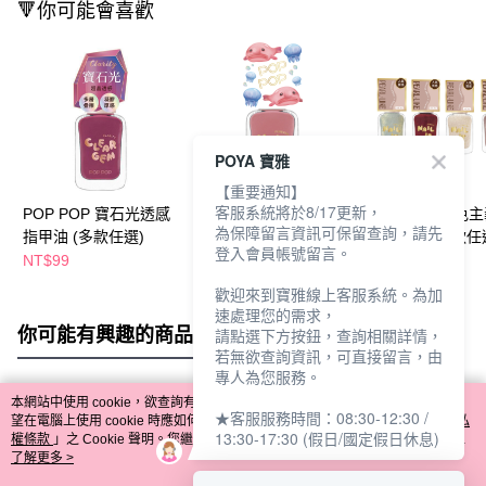
🔻你可能會喜歡
POYA 寶雅
【重要通知】
客服系統將於8/17更新，
POP POP 寶石光透感
POP POP玩色主義指
POP POP 玩色
為保障留言資訊可保留查詢，請先
指甲油 (多款任選)
甲油12ml-多款任選
甲油12ml-多款任
登入會員帳號留言。
(IP17~20)
NT$99
NT$99
NT$109
歡迎來到寶雅線上客服系統。為加
速處理您的需求，
你可能有興趣的商品
全站排行
請點選下方按鈕，查詢相關詳情，
若無欲查詢資訊，可直接留言，由
專人為您服務。
本網站中使用 cookie，欲查詢有關本網站使用 cookie 方式之詳情，及若您不希
★客服服務時間：08:30-12:30 /
熱門標籤
望在電腦上使用 cookie 時應如何變更電腦的 cookie 設定，請參閱本網站「
隱私
13:30-17:30 (假日/國定假日休息)
權條款
」之 Cookie 聲明。您繼續使用本網站即表示您同意本公司得按本網站使
用條款之 Cookie 聲明使用 cookie。
了解更多 >