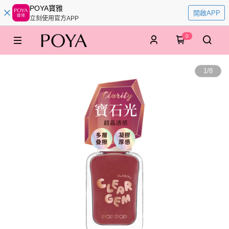
POYA寶雅
開啟APP
立刻使用官方APP
0
1
/
8