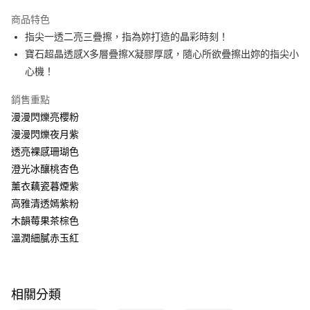
超商取貨付款
商品特色
LINE Pay
指尖一透二亮三疊擦，指為妳打造的晶彩時刻！
寶石超晶透感X多層疊擦X凝膠厚感，隨心所欲疊擦出妳的指尖小
Apple Pay
心機！
街口支付
銷售重點
悠遊付
漫漫閃爍亮櫻粉
漫漫閃爍夜月紫
Google Pay
透亮裸感珊瑚色
AFTEE先享後付
澄光冰釀桃杏色
相關說明
薰衣藕瓷暮煙紫
【關於「AFTEE先享後付」】
高雅清透嫣紫粉
即享券
AFTEE先享後付是「在收到商品之後才付款」的支付方式。 讓您購物簡單
便利好安心！
木韻莓果茶棕色
１．簡單：不需註冊會員、不需綁卡、不需儲值。
溫潤細膩赤玉紅
運送方式
２．便利：只要手機號碼，簡訊認證，即可結帳。
３．安心：先確認商品／服務後，再付款。
全家取貨付款
每筆NT$65，滿NT$390(含以上)免運費
【「AFTEE先享後付」結帳流程】
相關分類
１．於結帳方式選擇「AFTEE先享後付」後，將跳轉至「AFTEE先享後付」
付款後全家取貨
結帳頁面，進行簡訊認證並確認金額後，即可完成結帳。