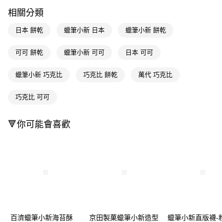
LINE Pay
相關分類
Apple Pay
日本 餅乾
蠟筆小新 日本
蠟筆小新 餅乾
街口支付
可可 餅乾
蠟筆小新 可可
日本 可可
悠遊付
蠟筆小新 巧克比
巧克比 餅乾
萬代 巧克比
Google Pay
AFTEE先享後付
巧克比 可可
相關說明
【關於「AFTEE先享後付」】
🔻你可能會喜歡
即享券
AFTEE先享後付是「在收到商品之後才付款」的支付方式。 讓您購物簡單
便利好安心！
１．簡單：不需註冊會員、不需綁卡、不需儲值。
運送方式
２．便利：只要手機號碼，簡訊認證，即可結帳。
３．安心：先確認商品／服務後，再付款。
全家取貨付款
每筆NT$65，滿NT$390(含以上)免運費
【「AFTEE先享後付」結帳流程】
１．於結帳方式選擇「AFTEE先享後付」後，將跳轉至「AFTEE先享後付」
付款後全家取貨
結帳頁面，進行簡訊認證並確認金額後，即可完成結帳。
２．訂單成立數日內，您將收到繳費通知簡訊。
每筆NT$65，滿NT$390(含以上)免運費
３．收到繳費通知簡訊後14天內，點擊此簡訊中的連結，可透過四大超商／
百濟蠟筆小新海苔酥
京田製菓蠟筆小新造型
蠟筆小新直版襪-