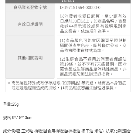
重量:25g
規格:9*7.8*13cm
成分:砂糖.玉米粒.植物油[食用植物油(棕櫚油.椰子油.米油). 抗氧化劑(混合