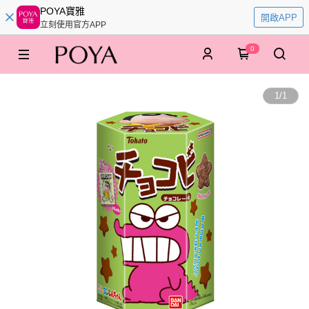
POYA寶雅
開啟APP
立刻使用官方APP
0
1
/
1