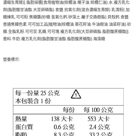
濃縮生育醇)].脂肪抹醬[食用植物油(棕櫚油.椰子油.棕櫚仁油).水.複方乳化
劑(脂肪酸甘油酯.大豆卵磷脂).食鹽.抗氧化劑(混合濃縮生育醇).乳清粉].加
糖煉乳.可可粉.焦糖醬(砂糖.氫氧化鈣.矽藻土.離子交換樹脂).貝殼鈣.食鹽.
普通焦糖色素.可可加工品[植物油(棕櫚油.葵花籽油.牛油樹油.油菜籽油).砂
糖.全脂乳粉.可可豆.乳糖.可可塊.複方乳化劑(大豆卵磷脂.脂肪酸蔗糖酯)].
香料.牛奶.複方乳化劑(脂肪酸甘油酯.脂肪酸蔗糖酯).海藻糖
營養標示: