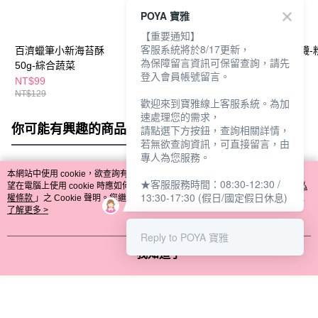
POYA 寶雅
【重要通知】
客服系統將於8/17更新，
百濟蠟筆小新海苔酥
京田製菓蠟筆小新造型
蠟筆小新直版襪-
為保障留言資訊可保留查詢，請先
50g-綜合蔬菜
餅乾72g-牛奶
款任選
登入會員帳號留言。
NT$99
NT$75
NT$59
NT$129
NT$99
歡迎來到寶雅線上客服系統。為加
速處理您的需求，
你可能有興趣的商品
全站排行
請點選下方按鈕，查詢相關詳情，
若無欲查詢資訊，可直接留言，由
專人為您服務。
本網站中使用 cookie，欲查詢有關本網站使用 cookie 方式之詳情，及若您不希
★客服服務時間：08:30-12:30 /
熱門標籤
望在電腦上使用 cookie 時應如何變更電腦的 cookie 設定，請參閱本網站「
隱私
13:30-17:30 (假日/國定假日休息)
權條款
」之 Cookie 聲明。您繼續使用本網站即表示您同意本公司得按本網站使
用條款之 Cookie 聲明使用 cookie。
了解更多 >
Reply to POYA 寶雅
我知道了