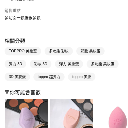
Apple Pay
銷售重點
多切面一顆抵很多顆
街口支付
悠遊付
Google Pay
相關分類
AFTEE先享後付
TOPPRO 美妝蛋
多功能 彩妝
彩妝 美妝蛋
相關說明
【關於「AFTEE先享後付」】
彈力 3D
彩妝 3D
彈力 美妝蛋
多功能 美妝蛋
即享券
AFTEE先享後付是「在收到商品之後才付款」的支付方式。 讓您購物簡單
便利好安心！
3D 美妝蛋
toppro 超彈力
toppro 美妝
１．簡單：不需註冊會員、不需綁卡、不需儲值。
運送方式
２．便利：只要手機號碼，簡訊認證，即可結帳。
３．安心：先確認商品／服務後，再付款。
全家取貨付款
🔻你可能會喜歡
每筆NT$65，滿NT$390(含以上)免運費
【「AFTEE先享後付」結帳流程】
１．於結帳方式選擇「AFTEE先享後付」後，將跳轉至「AFTEE先享後付」
付款後全家取貨
結帳頁面，進行簡訊認證並確認金額後，即可完成結帳。
２．訂單成立數日內，您將收到繳費通知簡訊。
每筆NT$65，滿NT$390(含以上)免運費
３．收到繳費通知簡訊後14天內，點擊此簡訊中的連結，可透過四大超商／
ATM／網路銀行／等多元方式進行付款，方視為交易完成。