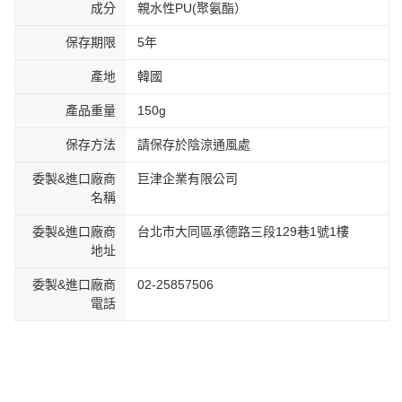
成分
親水性PU(聚氨酯）
保存期限
5年
產地
韓國
產品重量
150g
保存方法
請保存於陰涼通風處
委製&進口廠商
巨津企業有限公司
名稱
委製&進口廠商
台北市大同區承德路三段129巷1號1樓
地址
委製&進口廠商
02-25857506
電話