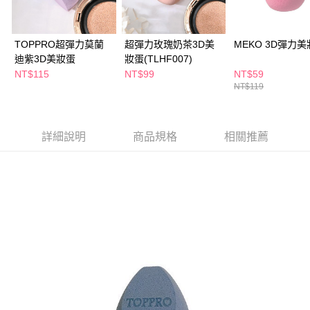
萊爾富取貨付款
※ 請注意：結帳手續完成當下不需立刻繳費，但若您需要取消訂單，請聯絡
每筆NT$65，滿NT$490(含以上)免運費
購買商品的店家。未經商家同意取消之訂單仍視為有效，需透過AFTEE先享
後付繳納相關費用。
TOPPRO超彈力莫蘭
超彈力玫瑰奶茶3D美
MEKO 3D彈力
付款後萊爾富取貨
※ 交易是否成功請以「AFTEE先享後付 」之結帳頁面顯示為準，若有關於
是否繳費成功／繳費後需取消欲退款等相關疑問，請聯繫「AFTEE先享後付
迪紫3D美妝蛋
妝蛋(TLHF007)
每筆NT$65，滿NT$490(含以上)免運費
客戶支援中心」
https://netprotections.freshdesk.com/support/home
NT$115
NT$99
NT$59
NT$119
7-11取貨付款
【注意事項】
１．透過由恩沛科技股份有限公司提供之「AFTEE先享後付」服務完成之交
每筆NT$65，滿NT$490(含以上)免運費
易，需依本服務之必要範圍內提供個人資料，並將交易相關給付款項請求債
權轉讓予恩沛科技股份有限公司。
付款後7-11取貨
詳細說明
商品規格
相關推薦
２．關於個人資料處理事宜，請瀏覽以下網址：
每筆NT$65，滿NT$490(含以上)免運費
https://aftee.tw/terms/#terms3
３．未成年的使用者請事先徵得法定代理人或監護人之同意方可使用
宅配(本島)
「AFTEE先享後付」，若未經同意申辦者引起之損失，本公司不負相關責
任。
每筆NT$100，滿NT$790(含以上)免運費
４．使用「AFTEE先享後付」時，將依據個別帳號之用戶狀況，依本公司即
時審查核予不同之上限額度；若仍有額度不足之情形，本公司將視審查結果
付款後寶雅門市自取(由倉庫統一出貨)
請求用戶進行身份認證。
每筆NT$80，滿NT$290(含以上)免運費
５．嚴禁一人註冊多個帳號或使用他人資訊註冊。若發現惡意使用之情形，
恩沛科技股份有限公司將有權停止該用戶之使用額度並採取法律行動。