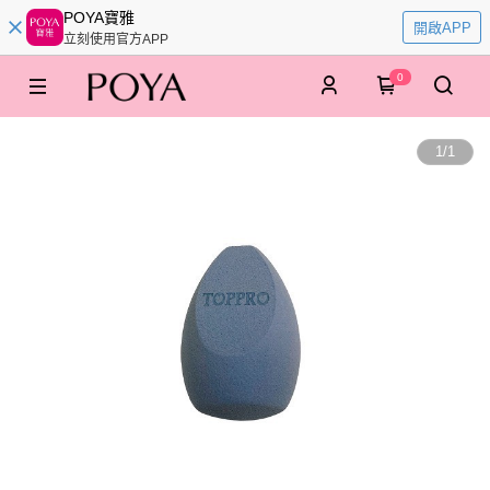
POYA寶雅
開啟APP
立刻使用官方APP
0
1
/
1