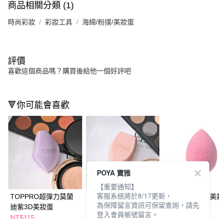
商品相關分類 (1)
時尚彩妝
彩妝工具
海綿/粉撲/美妝蛋
評價
喜歡這個商品嗎？購買後給他一個好評吧
🔻你可能會喜歡
POYA 寶雅
【重要通知】
客服系統將於8/17更新，
TOPPRO超彈力莫蘭
超彈力玫瑰奶茶3D美
MEKO 3D彈力
為保障留言資訊可保留查詢，請先
迪紫3D美妝蛋
妝蛋(TLHF007)
登入會員帳號留言。
NT$115
NT$99
NT$59