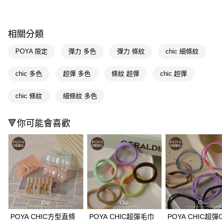
超商取貨付款
LINE Pay
相關分類
Apple Pay
POYA 限定
彈力 多色
彈力 條紋
chic 細條紋
街口支付
chic 多色
超彈 多色
條紋 超彈
chic 超彈
悠遊付
chic 條紋
細條紋 多色
Google Pay
AFTEE先享後付
🔻你可能會喜歡
相關說明
【關於「AFTEE先享後付」】
即享券
AFTEE先享後付是「在收到商品之後才付款」的支付方式。 讓您購物簡單
便利好安心！
１．簡單：不需註冊會員、不需綁卡、不需儲值。
運送方式
２．便利：只要手機號碼，簡訊認證，即可結帳。
３．安心：先確認商品／服務後，再付款。
全家取貨付款
每筆NT$65，滿NT$390(含以上)免運費
【「AFTEE先享後付」結帳流程】
１．於結帳方式選擇「AFTEE先享後付」後，將跳轉至「AFTEE先享後付」
POYA CHIC方型直條
POYA CHIC超彈毛巾
POYA CHIC超彈
付款後全家取貨
結帳頁面，進行簡訊認證並確認金額後，即可完成結帳。