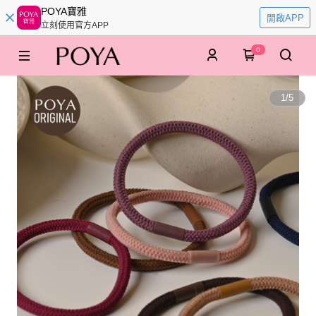
POYA寶雅
開啟APP
立刻使用官方APP
0
1
/
5