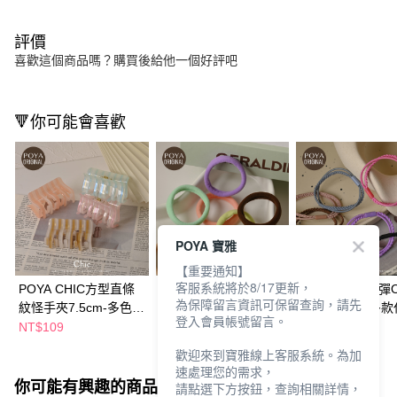
評價
喜歡這個商品嗎？購買後給他一個好評吧
🔻你可能會喜歡
POYA 寶雅
【重要通知】
客服系統將於8/17更新，
POYA CHIC方型直條
POYA CHIC超彈毛巾
POYA CHIC超彈
為保障留言資訊可保留查詢，請先
紋怪手夾7.5cm-多色任
圈10入-細-多款任選
(10入)-混搭-多
登入會員帳號留言。
選
NT$109
NT$69
NT$69
歡迎來到寶雅線上客服系統。為加
速處理您的需求，
你可能有興趣的商品
全站排行
請點選下方按鈕，查詢相關詳情，