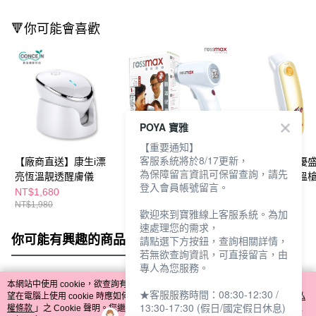
🔻你可能會喜歡
POYA 寶雅
【重要通知】
客服系統將於8/17更新，
【廠商直送】康生i漂
【廠商直送】優盛非接
【廠商直送】優
為保障留言資訊可保留查詢，請先
亮恆溫靚透醒膚儀
觸式紅外線數位額溫
觸式紅外線額溫槍
登入會員帳號留言。
槍-HC700
HA500
NT$1,680
NT$2,189
NT$1,790
NT$1,980
NT$2,760
NT$1,990
歡迎來到寶雅線上客服系統。為加
速處理您的需求，
你可能有興趣的商品
全站排行
請點選下方按鈕，查詢相關詳情，
若無欲查詢資訊，可直接留言，由
專人為您服務。
本網站中使用 cookie，欲查詢有關本網站使用 cookie 方式之詳情，及若您不希
★客服服務時間：08:30-12:30 /
熱門標籤
望在電腦上使用 cookie 時應如何變更電腦的 cookie 設定，請參閱本網站「
隱私
13:30-17:30 (假日/國定假日休息)
權條款
」之 Cookie 聲明。您繼續使用本網站即表示您同意本公司得按本網站使