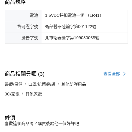
商品規格
電池
1.5VDC鈕扣電池一個 （LR41）
許可證字號
衛部醫器陸輸字第001122號
廣告字號
北市衛器廣字第109080065號
商品相關分類 (3)
查看全部
醫療/保健
口罩/抗菌/防護
其他防護用品
3C/家電
其他家電
評價
喜歡這個商品嗎？購買後給他一個好評吧