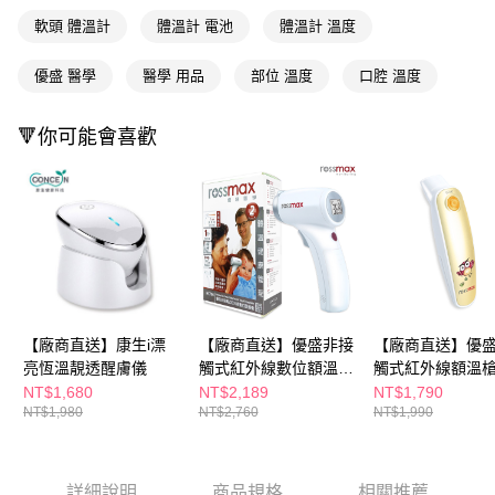
購買商品的店家。未經商家同意取消之訂單仍視為有效，需透過AFTEE先享
後付繳納相關費用。
軟頭 體溫計
體溫計 電池
體溫計 溫度
※ 交易是否成功請以「AFTEE先享後付 」之結帳頁面顯示為準，若有關於
是否繳費成功／繳費後需取消欲退款等相關疑問，請聯繫「AFTEE先享後付
優盛 醫學
醫學 用品
部位 溫度
口腔 溫度
客戶支援中心」
https://netprotections.freshdesk.com/support/home
【注意事項】
🔻你可能會喜歡
１．透過由恩沛科技股份有限公司提供之「AFTEE先享後付」服務完成之交
易，需依本服務之必要範圍內提供個人資料，並將交易相關給付款項請求債
權轉讓予恩沛科技股份有限公司。
２．關於個人資料處理事宜，請瀏覽以下網址：
https://aftee.tw/terms/#terms3
３．未成年的使用者請事先徵得法定代理人或監護人之同意方可使用
「AFTEE先享後付」，若未經同意申辦者引起之損失，本公司不負相關責
任。
４．使用「AFTEE先享後付」時，將依據個別帳號之用戶狀況，依本公司即
時審查核予不同之上限額度；若仍有額度不足之情形，本公司將視審查結果
請求用戶進行身份認證。
【廠商直送】康生i漂
【廠商直送】優盛非接
【廠商直送】優
５．嚴禁一人註冊多個帳號或使用他人資訊註冊。若發現惡意使用之情形，
亮恆溫靚透醒膚儀
觸式紅外線數位額溫
觸式紅外線額溫槍
恩沛科技股份有限公司將有權停止該用戶之使用額度並採取法律行動。
槍-HC700
HA500
NT$1,680
NT$2,189
NT$1,790
NT$1,980
NT$2,760
NT$1,990
詳細說明
商品規格
相關推薦