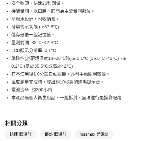
Apple Pay
安全軟頭，快速20秒測量。
接觸量測，以口腔、肛門為主要量測部位。
街口支付
防潑水設計，附收納盒。
悠遊付
發燒警示功能 ( ≥37.8℃)
儲存最後一組記憶值。
Google Pay
量測範圍: 32°C~42.9°C
AFTEE先享後付
LCD顯示分辨率: 0.1°C
相關說明
準確性(於環境溫度18~28°C時):± 0.1°C (35.5°C~42°C)、±
【關於「AFTEE先享後付」】
0.2°C (低於35.5°C或高於42°C)
AFTEE先享後付是「在收到商品之後才付款」的支付方式。 讓您購物簡單
運送方式
在不使用後1 0分鐘自動關機，亦可手動關閉電源。
便利好安心！
１．簡單：不需註冊會員、不需綁卡、不需儲值。
宅配(廠商直送🚚)
溫度測量完成時，發出約10秒鐘的蜂鳴提示音。
２．便利：只要手機號碼，簡訊認證，即可結帳。
電池壽命: 約200小時。
每筆NT$100，滿NT$590(含以上)免運費
３．安心：先確認商品／服務後，再付款。
本產品屬個人衛生用品，一經拆封，無法進行退換貨服務
宅配(離島廠商直送🚚)
【「AFTEE先享後付」結帳流程】
１．於結帳方式選擇「AFTEE先享後付」後，將跳轉至「AFTEE先享後付」
每筆NT$300
結帳頁面，進行簡訊認證並確認金額後，即可完成結帳。
２．訂單成立數日內，您將收到繳費通知簡訊。
相關分類
３．收到繳費通知簡訊後14天內，點擊此簡訊中的連結，可透過四大超商／
ATM／網路銀行／等多元方式進行付款，方視為交易完成。
快速 體溫計
優盛 體溫計
rossmax 體溫計
※ 請注意：結帳手續完成當下不需立刻繳費，但若您需要取消訂單，請聯絡