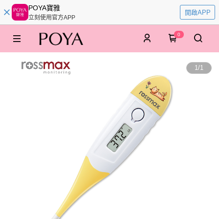
POYA寶雅
開啟APP
立刻使用官方APP
0
1
/
1