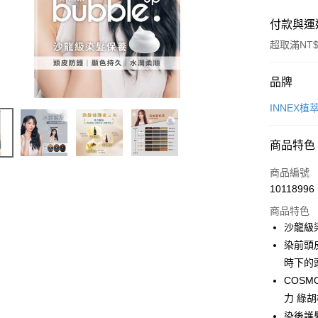
付款與運
超取滿NT$
付款方式
品牌
POYA支付
INNEX植
信用卡一
商品特色
超商取貨
商品編號
LINE Pay
10118996
商品特色
Apple Pay
沙龍級
街口支付
染前頭
時下的
悠遊付
COS
Google Pa
力 綠
染後護
AFTEE先