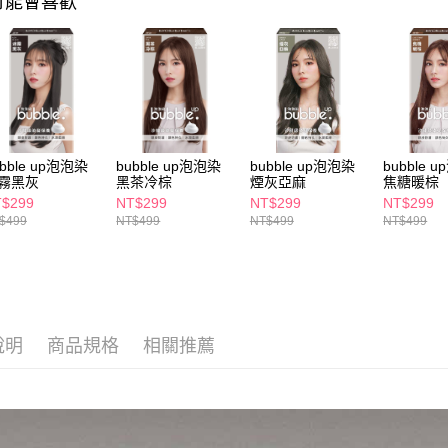
可能會喜歡
求債權轉
２．關於
付款後7-1
https://aft
每筆NT$6
３．未成
「AFTE
宅配(本島)
任。
４．使用「
每筆NT$1
即時審查
結果請求
付款後寶雅
ubble up泡泡染
bubble up泡泡染
bubble up泡泡染
bubble 
５．嚴禁
霧黑灰
黑茶冷棕
煙灰亞麻
焦糖暖棕
每筆NT$8
形，恩沛
$299
NT$299
NT$299
NT$299
動。
$499
NT$499
NT$499
NT$499
說明
商品規格
相關推薦