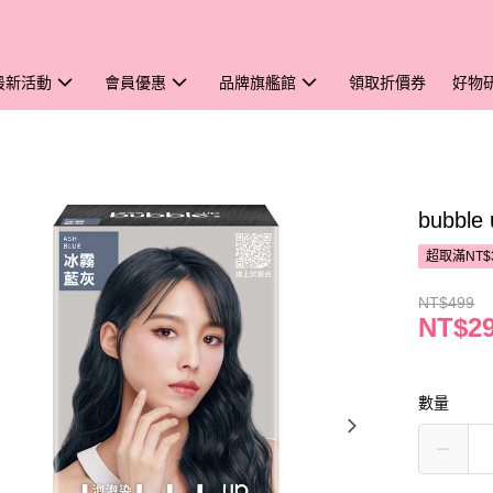
最新活動
會員優惠
品牌旗艦館
領取折價券
好物
bubb
超取滿NT$
NT$499
NT$2
數量