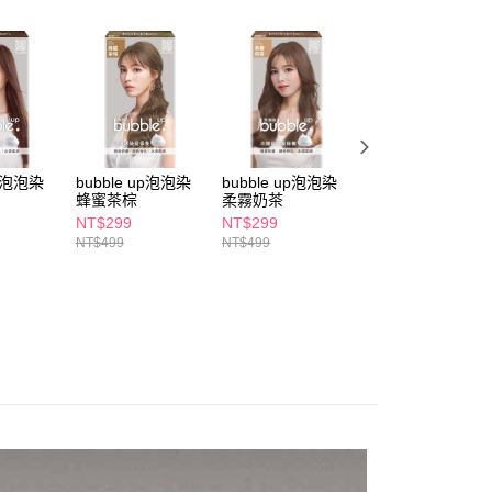
讓予恩沛科技股份有限公司。
個人資料處理事宜，請瀏覽以下網址：
1取貨
ee.tw/terms/#terms3
5，滿NT$490(含以上)免運費
年的使用者請事先徵得法定代理人或監護人之同意方可使用
E先享後付」，若未經同意申辦者引起之損失，本公司不負相關責
AFTEE先享後付」時，將依據個別帳號之用戶狀況，依本公司
00，滿NT$790(含以上)免運費
核予不同之上限額度；若仍有額度不足之情形，本公司將視審查
用戶進行身份認證。
門市自取(由倉庫統一出貨)
up泡泡染
bubble up泡泡染
bubble up泡泡染
HELLO BUBBLE
一人註冊多個帳號或使用他人資訊註冊。若發現惡意使用之情
蜂蜜茶棕
柔霧奶茶
泡沫染髮劑4B經
0，滿NT$290(含以上)免運費
科技股份有限公司將有權停止該用戶之使用額度並採取法律行
藍
NT$299
NT$299
NT$299
NT$499
NT$499
NT$450