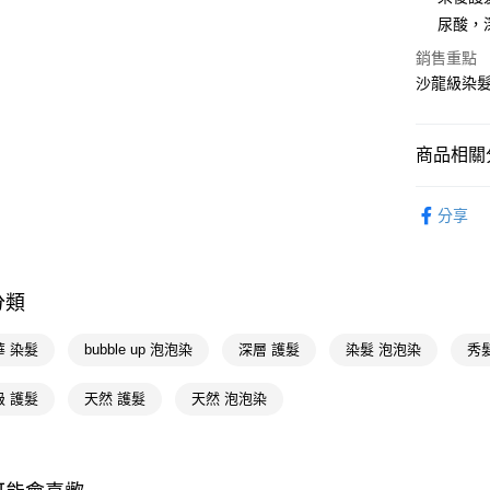
尿酸，
相關說明
【關於「A
銷售重點
即享券
AFTEE
沙龍級染
便利好安
１．簡單
２．便利
運送方式
３．安心
商品相關分
全家取貨
【「AFT
染髮造型
每筆NT$6
１．於結帳
分享
付」結帳
付款後全
２．訂單
３．收到繳
每筆NT$6
／ATM／
分類
※ 請注意
萊爾富取
絡購買商品
先享後付
每筆NT$6
華 染髮
bubble up 泡泡染
深層 護髮
染髮 泡泡染
秀
※ 交易是
是否繳費成
付款後萊
級 護髮
天然 護髮
天然 泡泡染
付客戶支
每筆NT$6
【注意事
7-11取貨
１．透過由
交易，需
每筆NT$6