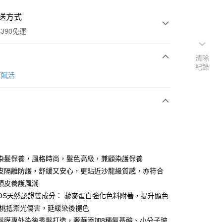
送方式
390免運
清除
紀錄
萃賦活
次付款
付款
染髮保養，風格時尚，髮色高級，兼顧染護保養
皮隔離防護，舒緩又安心，更貼近沙龍級質感，亦符合
頭皮養護風潮
MOS天然認證雙成分： 藜麥蛋白強化色料附著，提升顯色
y
胡桃抵禦光傷害，延緩染後褪色
髮膜專外染後秀髮打造，奢華添加8種氨基酸、小分子玻
享後付