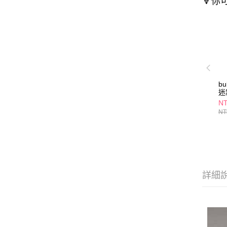
🔻你
b
迷
NT
NT
詳細