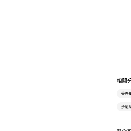
相關
美吾
沙龍