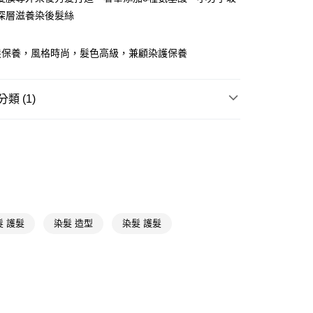
深層滋養染後髮絲
FTEE先享後付」】
先享後付是「在收到商品之後才付款」的支付方式。 讓您購物簡單
髮保養，風格時尚，髮色高級，兼顧染護保養
心！
：不需註冊會員、不需綁卡、不需儲值。
：只要手機號碼，簡訊認證，即可結帳。
：先確認商品／服務後，再付款。
類 (1)
付款
EE先享後付」結帳流程】
彩色染髮
泡泡染
5，滿NT$390(含以上)免運費
方式選擇「AFTEE先享後付」後，將跳轉至「AFTEE先享後
頁面，進行簡訊認證並確認金額後，即可完成結帳。
家取貨
成立數日內，您將收到繳費通知簡訊。
費通知簡訊後14天內，點擊此簡訊中的連結，可透過四大超商
5，滿NT$390(含以上)免運費
網路銀行／等多元方式進行付款，方視為交易完成。
：結帳手續完成當下不需立刻繳費，但若您需要取消訂單，請聯
貨付款
的店家。未經商家同意取消之訂單仍視為有效，需透過AFTEE
繳納相關費用。
5，滿NT$490(含以上)免運費
髮 護髮
染髮 造型
染髮 護髮
否成功請以「AFTEE先享後付 」之結帳頁面顯示為準，若有關於
功／繳費後需取消欲退款等相關疑問，請聯繫「AFTEE先享後
爾富取貨
援中心」
https://netprotections.freshdesk.com/support/home
5，滿NT$490(含以上)免運費
項】
付款
恩沛科技股份有限公司提供之「AFTEE先享後付」服務完成之
依本服務之必要範圍內提供個人資料，並將交易相關給付款項請
5，滿NT$490(含以上)免運費