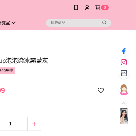
0
研究室
le up泡泡染冰霧藍灰
390免運
99