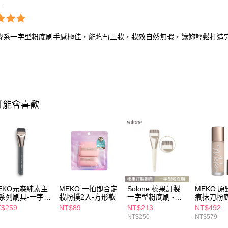
1
O韓系一字型粉底刷手感極佳，能均勻上妝，妝效自然無瑕，讓妳輕鬆打造
可能會喜歡
EKO元森純素主
MEKO 一拍即合定
Solone 榛果訂製
MEKO 
系列刷具-一字型
妝粉撲2入-方形款
一字型粉底刷 -
痕抹刀粉
鋒粉底刷
AC19
任選
$259
NT$89
NT$213
NT$492
NT$250
NT$579