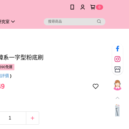
0
研究室
O韓系一字型粉底刷
390免運
則評價
)
49