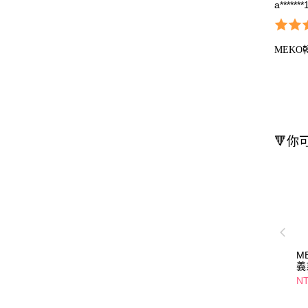
a*******
MEK
🔻你
M
義
刀
NT