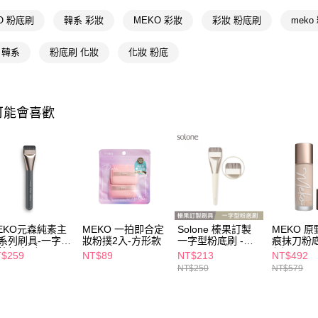
AFTEE先
相關說明
O 粉底刷
韓系 彩妝
MEKO 彩妝
彩妝 粉底刷
meko
【關於「A
即享券
AFTEE
o 韓系
粉底刷 化妝
化妝 粉底
便利好安
１．簡單
２．便利
運送方式
３．安心
可能會喜歡
全家取貨
【「AFT
每筆NT$6
１．於結帳
付」結帳
付款後全
２．訂單
３．收到繳
每筆NT$6
／ATM／
※ 請注意
萊爾富取
絡購買商品
先享後付
每筆NT$6
EKO元森純素主
MEKO 一拍即合定
Solone 榛果訂製
MEKO 
※ 交易是
系列刷具-一字型
妝粉撲2入-方形款
一字型粉底刷 -
痕抹刀粉
是否繳費成
付款後萊
鋒粉底刷
AC19
任選
$259
NT$89
NT$213
NT$492
付客戶支
NT$250
NT$579
每筆NT$6
【注意事
7-11取貨
１．透過由
交易，需
每筆NT$6