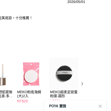
2026/05/01
完美底妝。十分推薦！
原野肌密無
MEKO粉底海綿
MEKO超柔定妝蜜
MEKO維納斯妝藝
底液-多款
(大)2入
粉撲-圓形
拉絲打底眼影刷S-
13
NT$29
NT$79
NT$169
POYA 寶雅