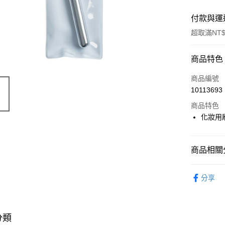
付款與運
超取滿NT$
付款方式
商品特色
POYA支付
商品編號
10113693
信用卡一
商品特色
超商取貨
化妝用
LINE Pay
商品相關分
Apple Pay
時尚彩妝
街口支付
分享
悠遊付
Google Pa
分類