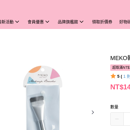
最新活動
會員優惠
品牌旗艦館
領取折價券
好物
MEK
超取滿NT$
5 (
1
NT$1
數量