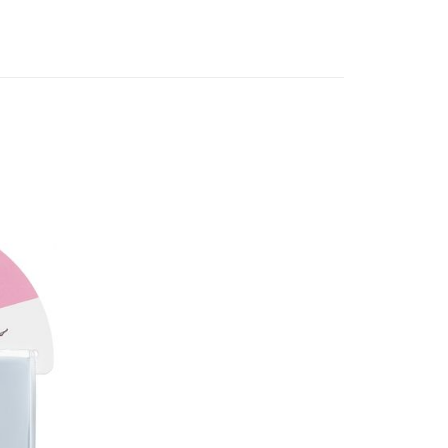
讓予恩沛科技股份有限公司。
個人資料處理事宜，請瀏覽以下網址：
1取貨
ee.tw/terms/#terms3
5，滿NT$490(含以上)免運費
年的使用者請事先徵得法定代理人或監護人之同意方可使用
E先享後付」，若未經同意申辦者引起之損失，本公司不負相關責
AFTEE先享後付」時，將依據個別帳號之用戶狀況，依本公司
00，滿NT$790(含以上)免運費
核予不同之上限額度；若仍有額度不足之情形，本公司將視審查
用戶進行身份認證。
門市自取(由倉庫統一出貨)
一人註冊多個帳號或使用他人資訊註冊。若發現惡意使用之情
0，滿NT$290(含以上)免運費
科技股份有限公司將有權停止該用戶之使用額度並採取法律行