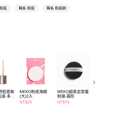
享後付
 粉底
韓系 粉底
韓系 粉底刷
FTEE先享後付」】
先享後付是「在收到商品之後才付款」的支付方式。 讓您購物簡單
心！
：不需註冊會員、不需綁卡、不需儲值。
：只要手機號碼，簡訊認證，即可結帳。
：先確認商品／服務後，再付款。
付款
EE先享後付」結帳流程】
5，滿NT$390(含以上)免運費
方式選擇「AFTEE先享後付」後，將跳轉至「AFTEE先享後
頁面，進行簡訊認證並確認金額後，即可完成結帳。
家取貨
成立數日內，您將收到繳費通知簡訊。
費通知簡訊後14天內，點擊此簡訊中的連結，可透過四大超商
5，滿NT$390(含以上)免運費
網路銀行／等多元方式進行付款，方視為交易完成。
：結帳手續完成當下不需立刻繳費，但若您需要取消訂單，請聯
貨付款
的店家。未經商家同意取消之訂單仍視為有效，需透過AFTEE
繳納相關費用。
5，滿NT$490(含以上)免運費
原野肌密無
MEKO粉底海綿
MEKO超柔定妝蜜
MEKO維納斯妝藝
否成功請以「AFTEE先享後付 」之結帳頁面顯示為準，若有關於
底液-多款
(大)2入
粉撲-圓形
拉絲打底眼影刷S-
功／繳費後需取消欲退款等相關疑問，請聯繫「AFTEE先享後
爾富取貨
13
NT$29
NT$79
NT$169
援中心」
https://netprotections.freshdesk.com/support/home
5，滿NT$490(含以上)免運費
項】
付款
恩沛科技股份有限公司提供之「AFTEE先享後付」服務完成之
依本服務之必要範圍內提供個人資料，並將交易相關給付款項請
5，滿NT$490(含以上)免運費