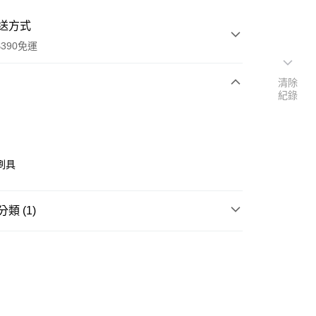
送方式
390免運
清除
紀錄
次付款
付款
刷具
類 (1)
彩妝工具
刷具/清潔液
y