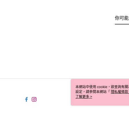
你可能
本網站中使用 cookie，欲查詢有關
設定，請參閱本網站「
隱私權條款
使用 cookie。
了解更多 >