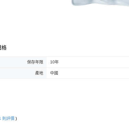
規格
保存年限
10年
產地
中國
1
則評價
)