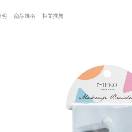
求債權轉
２．關於
付款後7-1
https://aft
說明
商品規格
相關推薦
每筆NT$6
３．未成
「AFTE
宅配(本島)
任。
４．使用「
每筆NT$1
即時審查
結果請求
付款後寶雅
５．嚴禁
每筆NT$8
形，恩沛
動。