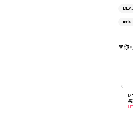
MEK
mek
🔻你
M
義
刀
NT