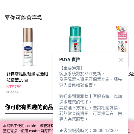
🔻你可能會喜歡
POYA 寶雅
【重要通知】
客服系統將於8/17更新，
舒特膚胜肽緊緻賦活眼
肌研極潤健康化粧水
SANA豆乳美肌
為保障留言資訊可保留查詢，請先
部精華15ml
170ml
妝水200ml
登入會員帳號留言。
NT$789
NT$480
NT$375
NT$990
歡迎來到寶雅線上客服系統。為加
速處理您的需求，
你可能有興趣的商品
全站排行
請點選下方按鈕，查詢相關詳情，
若無欲查詢資訊，可直接留言，由
專人為您服務。
本網站中使用 cookie，欲查詢有關本網站使用 cookie 方式之詳情，及若您不希
★客服服務時間：08:30-12:30 /
熱門標籤
望在電腦上使用 cookie 時應如何變更電腦的 cookie 設定，請參閱本網站「
隱私