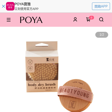
POYA寶雅
開啟APP
立刻使用官方APP
0
1
/
2