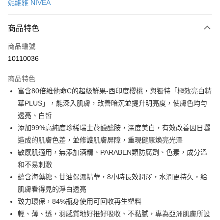
妮維雅 NIVEA
信用卡一次付款
商品特色
超商取貨付款
商品編號
LINE Pay
10110036
Apple Pay
商品特色
街口支付
富含80倍維他命C的超級鮮果-西印度櫻桃，與獨特「極效亮白精
悠遊付
華PLUS」，能深入肌膚，改善暗沉並提升明亮度，使膚色均勻
透亮、白皙
Google Pay
添加99%高純度珍稀瑞士菸鹼醯胺，深度美白，有效改善因日曬
AFTEE先享後付
造成的肌膚色差，並修護肌膚屏障，重現健康煥亮光澤
相關說明
敏感肌適用，無添加酒精、PARABEN類防腐劑、色素，成分溫
【關於「AFTEE先享後付」】
和不易刺激
即享券
AFTEE先享後付是「在收到商品之後才付款」的支付方式。 讓您購物簡單
蘊含海藻糖、甘油保濕精華，8小時長效潤澤，水潤更持久，給
便利好安心！
１．簡單：不需註冊會員、不需綁卡、不需儲值。
肌膚看得見的淨白透亮
運送方式
２．便利：只要手機號碼，簡訊認證，即可結帳。
致力環保，84%瓶身使用可回收再生塑料
３．安心：先確認商品／服務後，再付款。
全家取貨付款
輕、薄、透，羽感質地好推好吸收、不黏膩，專為亞洲肌膚所設