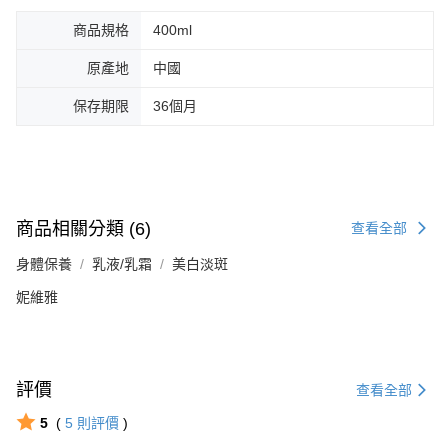
商品規格
400ml
原產地
中國
保存期限
36個月
商品相關分類 (6)
查看全部
身體保養
乳液/乳霜
美白淡斑
妮維雅
評價
查看全部
5
(
5
則評價
)