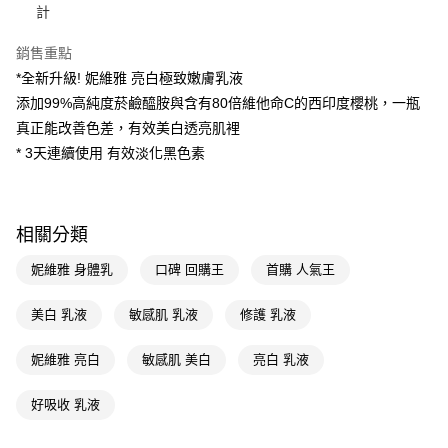
每筆NT$65，滿NT$390(含以上)免運費
【「AFTEE先享後付」結帳流程】
計
１．於結帳方式選擇「AFTEE先享後付」後，將跳轉至「AFTEE先享後付」
付款後全家取貨
結帳頁面，進行簡訊認證並確認金額後，即可完成結帳。
銷售重點
２．訂單成立數日內，您將收到繳費通知簡訊。
每筆NT$65，滿NT$390(含以上)免運費
*全新升級! 妮維雅 亮白極致嫩膚乳液
３．收到繳費通知簡訊後14天內，點擊此簡訊中的連結，可透過四大超商／
ATM／網路銀行／等多元方式進行付款，方視為交易完成。
添加99%高純度菸鹼醯胺與含有80倍維他命C的西印度櫻桃，一瓶
萊爾富取貨付款
※ 請注意：結帳手續完成當下不需立刻繳費，但若您需要取消訂單，請聯絡
真正能改善色差，有效美白透亮肌裡
每筆NT$65，滿NT$490(含以上)免運費
購買商品的店家。未經商家同意取消之訂單仍視為有效，需透過AFTEE先享
後付繳納相關費用。
* 3天連續使用 有效淡化黑色素
付款後萊爾富取貨
※ 交易是否成功請以「AFTEE先享後付 」之結帳頁面顯示為準，若有關於
是否繳費成功／繳費後需取消欲退款等相關疑問，請聯繫「AFTEE先享後付
每筆NT$65，滿NT$490(含以上)免運費
客戶支援中心」
https://netprotections.freshdesk.com/support/home
7-11取貨付款
相關分類
【注意事項】
１．透過由恩沛科技股份有限公司提供之「AFTEE先享後付」服務完成之交
每筆NT$65，滿NT$490(含以上)免運費
妮維雅 身體乳
口碑 回購王
首購 人氣王
易，需依本服務之必要範圍內提供個人資料，並將交易相關給付款項請求債
權轉讓予恩沛科技股份有限公司。
付款後7-11取貨
２．關於個人資料處理事宜，請瀏覽以下網址：
美白 乳液
敏感肌 乳液
修護 乳液
每筆NT$65，滿NT$490(含以上)免運費
https://aftee.tw/terms/#terms3
３．未成年的使用者請事先徵得法定代理人或監護人之同意方可使用
宅配(本島)
妮維雅 亮白
敏感肌 美白
亮白 乳液
「AFTEE先享後付」，若未經同意申辦者引起之損失，本公司不負相關責
任。
每筆NT$100，滿NT$790(含以上)免運費
４．使用「AFTEE先享後付」時，將依據個別帳號之用戶狀況，依本公司即
好吸收 乳液
時審查核予不同之上限額度；若仍有額度不足之情形，本公司將視審查結果
付款後寶雅門市自取(由倉庫統一出貨)
請求用戶進行身份認證。