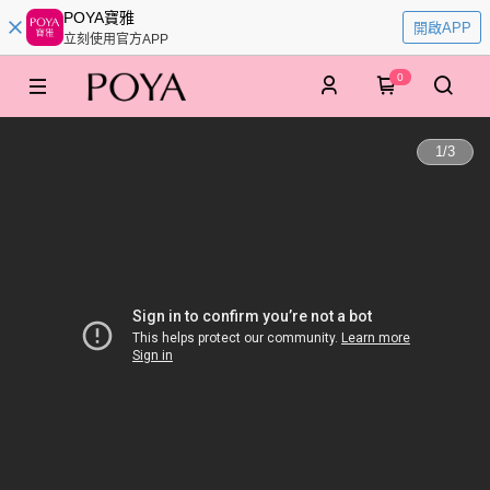
POYA寶雅
開啟APP
立刻使用官方APP
0
1
/
3