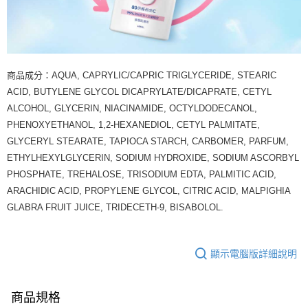
商品成分：AQUA, CAPRYLIC/CAPRIC TRIGLYCERIDE, STEARIC
ACID, BUTYLENE GLYCOL DICAPRYLATE/DICAPRATE, CETYL
ALCOHOL, GLYCERIN, NIACINAMIDE, OCTYLDODECANOL,
PHENOXYETHANOL, 1,2-HEXANEDIOL, CETYL PALMITATE,
GLYCERYL STEARATE, TAPIOCA STARCH, CARBOMER, PARFUM,
ETHYLHEXYLGLYCERIN, SODIUM HYDROXIDE, SODIUM ASCORBYL
PHOSPHATE, TREHALOSE, TRISODIUM EDTA, PALMITIC ACID,
ARACHIDIC ACID, PROPYLENE GLYCOL, CITRIC ACID, MALPIGHIA
GLABRA FRUIT JUICE, TRIDECETH-9, BISABOLOL.
顯示電腦版詳細說明
商品規格