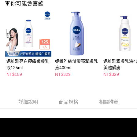
每筆NT$80，滿NT$290(含以上)免運費
５．嚴禁一人註冊多個帳號或使用他人資訊註冊。若發現惡意使用之情形，
🔻你可能會喜歡
恩沛科技股份有限公司將有權停止該用戶之使用額度並採取法律行動。
妮維雅亮白極緻嫩膚乳
妮維雅絲滑瑩亮潤膚乳
妮維雅潤膚乳液400
液125ml
液400ml
美體緊膚
NT$159
NT$329
NT$329
詳細說明
商品規格
相關推薦