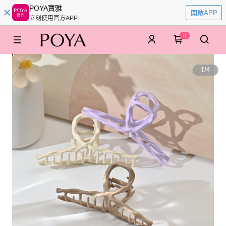
POYA寶雅
開啟APP
立刻使用官方APP
0
1
/
4