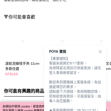
🔻你可能會喜歡
POYA 寶雅
【重要通知】
客服系統將於8/17更新，
波紋流線怪手夾-11cm-
POYA CHIC交叉弧形
POYA CHIC交
為保障留言資訊可保留查詢，請先
多款任選
怪手夾合金波浪-11cm-
亮面怪手夾-11cm
登入會員帳號留言。
多色任選
任選
NT$159
NT$119
NT$119
NT$129
NT$129
歡迎來到寶雅線上客服系統。為加
速處理您的需求，
你可能有興趣的商品
全站排行
請點選下方按鈕，查詢相關詳情，
若無欲查詢資訊，可直接留言，由
專人為您服務。
本網站中使用 cookie，欲查詢有關本網站使用 cookie 方式之詳情，及若您不希
★客服服務時間：08:30-12:30 /
熱門標籤
望在電腦上使用 cookie 時應如何變更電腦的 cookie 設定，請參閱本網站「
隱私