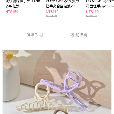
波紋流線怪手夾-11cm-
POYA CHIC交叉弧形
POYA CHIC交
付款後全家取貨
結帳頁面，進行簡訊認證並確認金額後，即可完成結帳。
多款任選
怪手夾合金波浪-11cm-
亮面怪手夾-11cm
２．訂單成立數日內，您將收到繳費通知簡訊。
每筆NT$65，滿NT$390(含以上)免運費
多色任選
任選
３．收到繳費通知簡訊後14天內，點擊此簡訊中的連結，可透過四大超商／
NT$159
NT$119
NT$119
ATM／網路銀行／等多元方式進行付款，方視為交易完成。
NT$129
NT$129
萊爾富取貨付款
※ 請注意：結帳手續完成當下不需立刻繳費，但若您需要取消訂單，請聯絡
每筆NT$65，滿NT$490(含以上)免運費
購買商品的店家。未經商家同意取消之訂單仍視為有效，需透過AFTEE先享
後付繳納相關費用。
付款後萊爾富取貨
※ 交易是否成功請以「AFTEE先享後付 」之結帳頁面顯示為準，若有關於
詳細說明
相關推薦
是否繳費成功／繳費後需取消欲退款等相關疑問，請聯繫「AFTEE先享後付
每筆NT$65，滿NT$490(含以上)免運費
客戶支援中心」
https://netprotections.freshdesk.com/support/home
7-11取貨付款
【注意事項】
１．透過由恩沛科技股份有限公司提供之「AFTEE先享後付」服務完成之交
每筆NT$65，滿NT$490(含以上)免運費
易，需依本服務之必要範圍內提供個人資料，並將交易相關給付款項請求債
權轉讓予恩沛科技股份有限公司。
付款後7-11取貨
２．關於個人資料處理事宜，請瀏覽以下網址：
每筆NT$65，滿NT$490(含以上)免運費
https://aftee.tw/terms/#terms3
３．未成年的使用者請事先徵得法定代理人或監護人之同意方可使用
宅配(本島)
「AFTEE先享後付」，若未經同意申辦者引起之損失，本公司不負相關責
任。
每筆NT$100，滿NT$790(含以上)免運費
４．使用「AFTEE先享後付」時，將依據個別帳號之用戶狀況，依本公司即
時審查核予不同之上限額度；若仍有額度不足之情形，本公司將視審查結果
付款後寶雅門市自取(由倉庫統一出貨)
請求用戶進行身份認證。
每筆NT$80，滿NT$290(含以上)免運費
５．嚴禁一人註冊多個帳號或使用他人資訊註冊。若發現惡意使用之情形，
恩沛科技股份有限公司將有權停止該用戶之使用額度並採取法律行動。