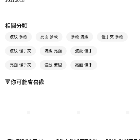
10110015
超商取貨付款
LINE Pay
相關分類
Apple Pay
波紋 多款
亮面 多款
多款 流線
怪手夾 多款
街口支付
波紋 怪手夾
流線 亮面
波紋 怪手
悠遊付
亮面 怪手夾
波紋 流線
亮面 怪手
Google Pay
AFTEE先享後付
🔻你可能會喜歡
相關說明
【關於「AFTEE先享後付」】
即享券
AFTEE先享後付是「在收到商品之後才付款」的支付方式。 讓您購物簡單
便利好安心！
１．簡單：不需註冊會員、不需綁卡、不需儲值。
運送方式
２．便利：只要手機號碼，簡訊認證，即可結帳。
３．安心：先確認商品／服務後，再付款。
全家取貨付款
每筆NT$65，滿NT$390(含以上)免運費
【「AFTEE先享後付」結帳流程】
１．於結帳方式選擇「AFTEE先享後付」後，將跳轉至「AFTEE先享後付」