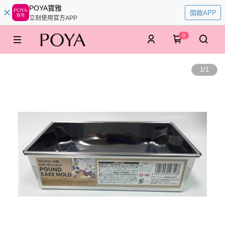
POYA寶雅
開啟APP
立刻使用官方APP
0
1
/
1