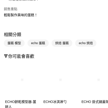
Apple Pay
銷售重點
輕鬆製作美味的蛋糕！
街口支付
悠遊付
Google Pay
相關分類
AFTEE先享後付
蛋糕 模型
echo 蛋糕
烘焙 蛋糕
echo 烘焙
相關說明
【關於「AFTEE先享後付」】
🔻你可能會喜歡
即享券
AFTEE先享後付是「在收到商品之後才付款」的支付方式。 讓您購物簡單
便利好安心！
１．簡單：不需註冊會員、不需綁卡、不需儲值。
運送方式
２．便利：只要手機號碼，簡訊認證，即可結帳。
３．安心：先確認商品／服務後，再付款。
全家取貨付款
每筆NT$65，滿NT$390(含以上)免運費
【「AFTEE先享後付」結帳流程】
１．於結帳方式選擇「AFTEE先享後付」後，將跳轉至「AFTEE先享後付」
付款後全家取貨
結帳頁面，進行簡訊認證並確認金額後，即可完成結帳。
２．訂單成立數日內，您將收到繳費通知簡訊。
每筆NT$65，滿NT$390(含以上)免運費
ECHO餅乾模型器-薑
ECHO冰淇淋勺
ECHO 掛式鍋蓋
３．收到繳費通知簡訊後14天內，點擊此簡訊中的連結，可透過四大超商／
ATM／網路銀行／等多元方式進行付款，方視為交易完成。
餅人