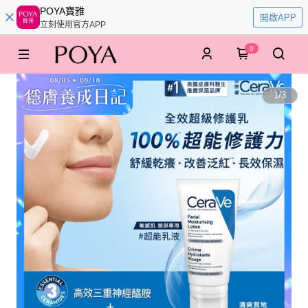
POYA寶雅
開啟APP
立刻使用官方APP
0
1
/
3