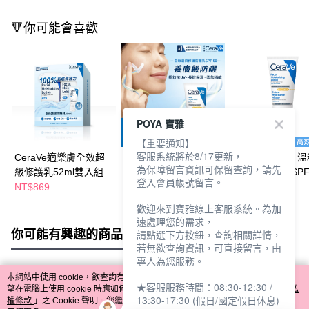
🔻你可能會喜歡
POYA 寶雅
【重要通知】
客服系統將於8/17更新，
CeraVe適樂膚全效超
CeraVe適樂膚 全效清
CeraVe適樂膚 
為保障留言資訊可保留查詢，請先
級修護乳52ml雙入組
爽修護防曬乳SPF50
爽保濕防曬乳SPF
登入會員帳號留言。
52ml
52ml
NT$869
NT$535
NT$501
NT$629
NT$589
歡迎來到寶雅線上客服系統。為加
速處理您的需求，
你可能有興趣的商品
全站排行
請點選下方按鈕，查詢相關詳情，
若無欲查詢資訊，可直接留言，由
專人為您服務。
本網站中使用 cookie，欲查詢有關本網站使用 cookie 方式之詳情，及若您不希
★客服服務時間：08:30-12:30 /
熱門標籤
望在電腦上使用 cookie 時應如何變更電腦的 cookie 設定，請參閱本網站「
隱私
13:30-17:30 (假日/國定假日休息)
權條款
」之 Cookie 聲明。您繼續使用本網站即表示您同意本公司得按本網站使