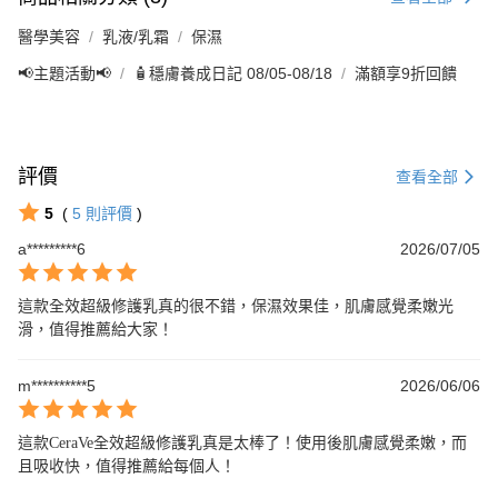
醫學美容
乳液/乳霜
保濕
📢主題活動📢
🧴穩膚養成日記 08/05-08/18
滿額享9折回饋
評價
查看全部
5
(
5
則評價
)
a*********6
2026/07/05
這款全效超級修護乳真的很不錯，保濕效果佳，肌膚感覺柔嫩光
滑，值得推薦給大家！
m**********5
2026/06/06
這款CeraVe全效超級修護乳真是太棒了！使用後肌膚感覺柔嫩，而
且吸收快，值得推薦給每個人！