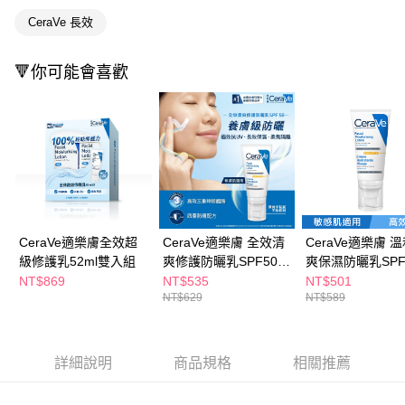
３．收到繳費通知簡訊後14天內，點擊此簡訊中的連結，可透過四大超商／
CeraVe 長效
ATM／網路銀行／等多元方式進行付款，方視為交易完成。
萊爾富取貨付款
※ 請注意：結帳手續完成當下不需立刻繳費，但若您需要取消訂單，請聯絡
每筆NT$65，滿NT$490(含以上)免運費
購買商品的店家。未經商家同意取消之訂單仍視為有效，需透過AFTEE先享
🔻你可能會喜歡
後付繳納相關費用。
付款後萊爾富取貨
※ 交易是否成功請以「AFTEE先享後付 」之結帳頁面顯示為準，若有關於
是否繳費成功／繳費後需取消欲退款等相關疑問，請聯繫「AFTEE先享後付
每筆NT$65，滿NT$490(含以上)免運費
客戶支援中心」
https://netprotections.freshdesk.com/support/home
7-11取貨付款
【注意事項】
１．透過由恩沛科技股份有限公司提供之「AFTEE先享後付」服務完成之交
每筆NT$65，滿NT$490(含以上)免運費
易，需依本服務之必要範圍內提供個人資料，並將交易相關給付款項請求債
權轉讓予恩沛科技股份有限公司。
付款後7-11取貨
２．關於個人資料處理事宜，請瀏覽以下網址：
每筆NT$65，滿NT$490(含以上)免運費
https://aftee.tw/terms/#terms3
CeraVe適樂膚全效超
CeraVe適樂膚 全效清
CeraVe適樂膚 
３．未成年的使用者請事先徵得法定代理人或監護人之同意方可使用
級修護乳52ml雙入組
爽修護防曬乳SPF50
爽保濕防曬乳SPF
宅配(本島)
「AFTEE先享後付」，若未經同意申辦者引起之損失，本公司不負相關責
52ml
52ml
NT$869
NT$535
NT$501
任。
每筆NT$100，滿NT$790(含以上)免運費
NT$629
NT$589
４．使用「AFTEE先享後付」時，將依據個別帳號之用戶狀況，依本公司即
時審查核予不同之上限額度；若仍有額度不足之情形，本公司將視審查結果
付款後寶雅門市自取(由倉庫統一出貨)
請求用戶進行身份認證。
每筆NT$80，滿NT$290(含以上)免運費
５．嚴禁一人註冊多個帳號或使用他人資訊註冊。若發現惡意使用之情形，
詳細說明
商品規格
相關推薦
恩沛科技股份有限公司將有權停止該用戶之使用額度並採取法律行動。