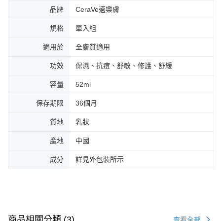
品牌
CeraVe適樂膚
規格
單入組
適用於
全膚質適用
功效
保濕、抗痘、舒敏、修護、舒緩
容量
52ml
保存期限
36個月
質地
乳狀
產地
中國
成分
詳見外包裝所示
商品相關分類 (3)
查看全部