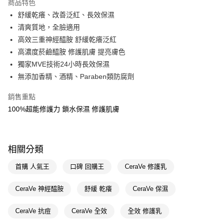
商品特色
LINE Pay
舒緩乾癢、改善泛紅、長效保濕
清爽質地，全臉適用
Apple Pay
高效三重神經醯胺 舒緩乾癢泛紅
街口支付
高濃度菸鹼醯胺 修護肌膚 提亮膚色
獨家MVE技術24小時長效保濕
悠遊付
無添加香精、酒精、Paraben類防腐劑
Google Pay
銷售重點
AFTEE先享後付
100%超能修護力 鎖水保濕 修護肌膚
相關說明
【關於「AFTEE先享後付」】
即享券
AFTEE先享後付是「在收到商品之後才付款」的支付方式。 讓您購物簡單
便利好安心！
相關分類
１．簡單：不需註冊會員、不需綁卡、不需儲值。
運送方式
２．便利：只要手機號碼，簡訊認證，即可結帳。
首購 人氣王
口碑 回購王
CeraVe 修護乳
３．安心：先確認商品／服務後，再付款。
全家取貨付款
每筆NT$65，滿NT$390(含以上)免運費
CeraVe 神經醯胺
舒緩 乾癢
CeraVe 保濕
【「AFTEE先享後付」結帳流程】
１．於結帳方式選擇「AFTEE先享後付」後，將跳轉至「AFTEE先享後付」
付款後全家取貨
結帳頁面，進行簡訊認證並確認金額後，即可完成結帳。
CeraVe 抗痘
CeraVe 全效
全效 修護乳
２．訂單成立數日內，您將收到繳費通知簡訊。
每筆NT$65，滿NT$390(含以上)免運費