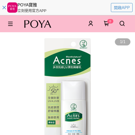
POYA寶雅
開啟APP
立刻使用官方APP
0
1
/
1