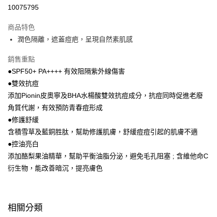
10075795
Apple Pay
商品特色
街口支付
潤色隔離，遮蓋痘疤，呈現自然素肌感
悠遊付
銷售重點
Google Pay
●SPF50+ PA++++ 有效阻隔紫外線傷害
●雙效抗痘
AFTEE先享後付
添加Pionin皮奧寧及BHA水楊酸雙效抗痘成分，抗痘同時促進老廢
相關說明
角質代謝，有效預防青春痘形成
【關於「AFTEE先享後付」】
即享券
AFTEE先享後付是「在收到商品之後才付款」的支付方式。 讓您購物簡單
●修護舒緩
便利好安心！
含積雪草及藍銅胜肽，幫助修護肌膚，舒緩痘痘引起的肌膚不適
１．簡單：不需註冊會員、不需綁卡、不需儲值。
運送方式
２．便利：只要手機號碼，簡訊認證，即可結帳。
●控油亮白
３．安心：先確認商品／服務後，再付款。
全家取貨付款
添加酪梨果油精華，幫助平衡油脂分泌，避免毛孔阻塞 ; 含維他命C
每筆NT$65，滿NT$390(含以上)免運費
衍生物，能改善暗沉，提亮膚色
【「AFTEE先享後付」結帳流程】
１．於結帳方式選擇「AFTEE先享後付」後，將跳轉至「AFTEE先享後付」
付款後全家取貨
結帳頁面，進行簡訊認證並確認金額後，即可完成結帳。
２．訂單成立數日內，您將收到繳費通知簡訊。
每筆NT$65，滿NT$390(含以上)免運費
３．收到繳費通知簡訊後14天內，點擊此簡訊中的連結，可透過四大超商／
相關分類
ATM／網路銀行／等多元方式進行付款，方視為交易完成。