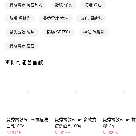
萊爾富取貨付款
※ 請注意：結帳手續完成當下不需立刻繳費，但若您需要取消訂單，請聯絡
曼秀雷敦 抗痘系列
舒緩 保養
防曬 潤色
每筆NT$65，滿NT$490(含以上)免運費
購買商品的店家。未經商家同意取消之訂單仍視為有效，需透過AFTEE先享
後付繳納相關費用。
防曬 隔離乳
曼秀雷敦 抗痘
潤色 隔離乳
付款後萊爾富取貨
※ 交易是否成功請以「AFTEE先享後付 」之結帳頁面顯示為準，若有關於
是否繳費成功／繳費後需取消欲退款等相關疑問，請聯繫「AFTEE先享後付
每筆NT$65，滿NT$490(含以上)免運費
客戶支援中心」
https://netprotections.freshdesk.com/support/home
曼秀雷敦 防曬
防曬 SPF50+
控油 隔離乳
7-11取貨付款
【注意事項】
曼秀雷敦 痘痘
１．透過由恩沛科技股份有限公司提供之「AFTEE先享後付」服務完成之交
每筆NT$65，滿NT$490(含以上)免運費
易，需依本服務之必要範圍內提供個人資料，並將交易相關給付款項請求債
權轉讓予恩沛科技股份有限公司。
付款後7-11取貨
🔻你可能會喜歡
２．關於個人資料處理事宜，請瀏覽以下網址：
每筆NT$65，滿NT$490(含以上)免運費
https://aftee.tw/terms/#terms3
３．未成年的使用者請事先徵得法定代理人或監護人之同意方可使用
宅配(本島)
「AFTEE先享後付」，若未經同意申辦者引起之損失，本公司不負相關責
任。
每筆NT$100，滿NT$790(含以上)免運費
４．使用「AFTEE先享後付」時，將依據個別帳號之用戶狀況，依本公司即
時審查核予不同之上限額度；若仍有額度不足之情形，本公司將視審查結果
付款後寶雅門市自取(由倉庫統一出貨)
請求用戶進行身份認證。
每筆NT$80，滿NT$290(含以上)免運費
５．嚴禁一人註冊多個帳號或使用他人資訊註冊。若發現惡意使用之情形，
恩沛科技股份有限公司將有權停止該用戶之使用額度並採取法律行動。
曼秀雷敦Acnes抗痘洗
曼秀雷敦Acnes多效抗
曼秀雷敦Acnes
面乳100g
痘洗面乳100g
膠18g
NT$115
NT$165
NT$205