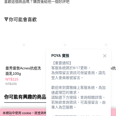
喜歡這個商品嗎？購買後給他一個好評吧
🔻你可能會喜歡
POYA 寶雅
【重要通知】
客服系統將於8/17更新，
曼秀雷敦Acnes抗痘洗
曼秀雷敦Acnes多效抗
曼秀雷敦Acnes
為保障留言資訊可保留查詢，請先
面乳100g
痘洗面乳100g
膠18g
登入會員帳號留言。
NT$115
NT$165
NT$205
NT$155
NT$240
歡迎來到寶雅線上客服系統。為加
速處理您的需求，
你可能有興趣的商品
全站排行
請點選下方按鈕，查詢相關詳情，
若無欲查詢資訊，可直接留言，由
專人為您服務。
本網站中使用 cookie，欲查詢有關本網站使用 cookie 方式之詳情，及若您不希