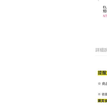
E
短
N
詳細
提醒
※ 
※ 依
購買