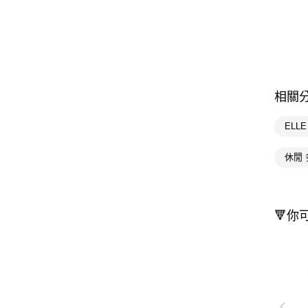
相關
ELL
休閒 
🔻你