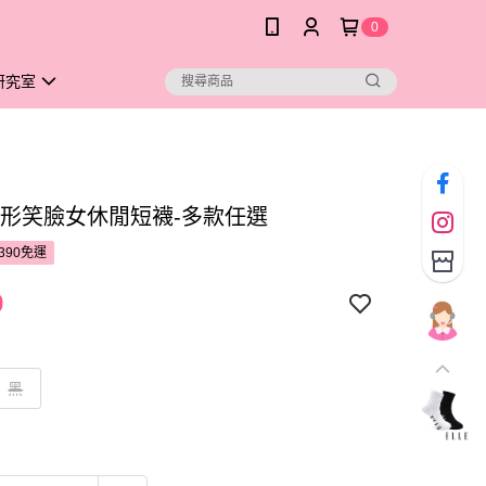
0
研究室
E隱形笑臉女休閒短襪-多款任選
390免運
9
黑