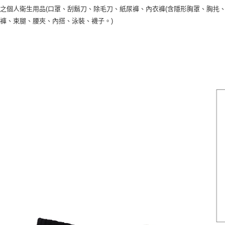
之個人衛生用品(口罩、刮鬍刀、除毛刀、紙尿褲、內衣褲(含隱形胸罩、胸扥、
褲、束腿、腰夾、內搭、泳裝、襪子。)