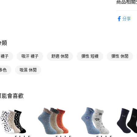
商品相關分
Google Pa
優質帽襪
AFTEE先
分享
相關說明
【關於「A
即享券
AFTEE
便利好安
分類
１．簡單
２．便利
運送方式
E 襪子
吸汗 襪子
舒適 休閒
彈性 短襪
彈性 休閒
３．安心
全家取貨
【「AFT
多色
吸濕 休閒
每筆NT$6
１．於結帳
付」結帳
付款後全
２．訂單
３．收到繳
每筆NT$6
可能會喜歡
／ATM／
※ 請注意
萊爾富取
絡購買商品
先享後付
每筆NT$6
※ 交易是
是否繳費成
付款後萊
付客戶支
每筆NT$6