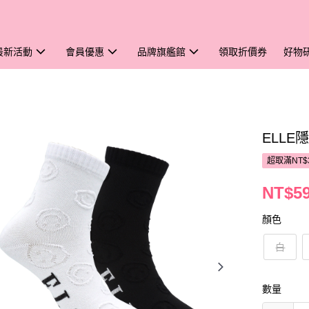
最新活動
會員優惠
品牌旗艦館
領取折價券
好物
ELL
超取滿NT$
NT$5
顏色
白
數量