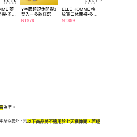
項】
付款
恩沛科技股份有限公司提供之「AFTEE先享後付」服務完成之
MME 菱
Y字跟超短休閒襪3
ELLE HOMME 格
ELLE潮流條紋女
依本服務之必要範圍內提供個人資料，並將交易相關給付款項請
閒襪-多色
雙入－多款任選
紋寬口休閒襪-多色
短襪-多款任選
5，滿NT$490(含以上)免運費
讓予恩沛科技股份有限公司。
任選
NT$79
NT$99
NT$59
個人資料處理事宜，請瀏覽以下網址：
1取貨
ee.tw/terms/#terms3
5，滿NT$490(含以上)免運費
年的使用者請事先徵得法定代理人或監護人之同意方可使用
E先享後付」，若未經同意申辦者引起之損失，本公司不負相關責
AFTEE先享後付」時，將依據個別帳號之用戶狀況，依本公司
00，滿NT$790(含以上)免運費
核予不同之上限額度；若仍有額度不足之情形，本公司將視審查
用戶進行身份認證。
門市自取(由倉庫統一出貨)
一人註冊多個帳號或使用他人資訊註冊。若發現惡意使用之情
0，滿NT$290(含以上)免運費
科技股份有限公司將有權停止該用戶之使用額度並採取法律行
為準。
貨
本身瑕疵外，則
以下商品將不適用於七天猶豫期，若經