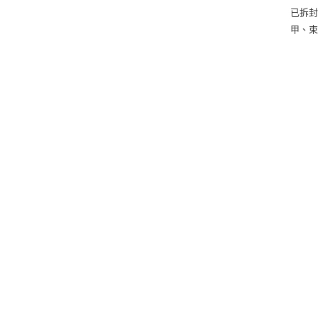
已拆封
甲、束