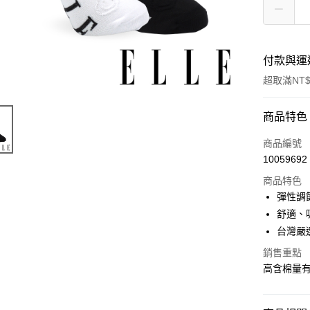
付款與運
超取滿NT$
付款方式
商品特色
POYA支付
商品編號
10059692
信用卡一
商品特色
超商取貨
彈性調
舒適、
LINE Pay
台灣嚴
Apple Pay
銷售重點
高含棉量
街口支付
悠遊付