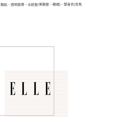
美胸墊、襯裙)、塑身衣(含馬
胸貼、透明肩帶、水餃墊/