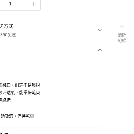
送方式
390免運
清除
紀錄
次付款
付款
節襪口，耐穿不易鬆脫
吸汗透氣、能常保乾爽
選織造
有助吸濕，保持乾爽