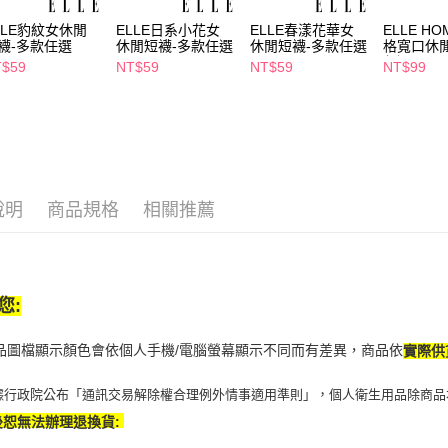
【注意事
7-11取貨
１．透過由
LLE豹紋女休閒
ELLE日系小花女
ELLE春漾花華女
ELLE HO
交易，需
襪-多款任選
休閒短襪-多款任選
休閒短襪-多款任選
格寬口休
每筆NT$6
求債權轉
任選
T$59
NT$59
NT$59
NT$99
２．關於
付款後7-1
https://aft
每筆NT$6
３．未成
「AFTE
宅配(本島)
任。
４．使用「
每筆NT$1
即時審查
結果請求
說明
商品規格
相關推薦
付款後寶雅
５．嚴禁
每筆NT$8
形，恩沛
動。
您:
商品圖檔顯示顏色會依個人手機/電腦螢幕顯示不同而有差異，商品依
實際供
據行政院公布「通訊交易解除權合理例外情事適用準則」，個人衛生用品除商品
後恕無法辦理退換貨: