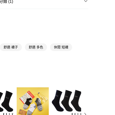
類 (1)
y
成人襪
短襪
享後付
FTEE先享後付」】
先享後付是「在收到商品之後才付款」的支付方式。 讓您購物簡單
心！
：不需註冊會員、不需綁卡、不需儲值。
：只要手機號碼，簡訊認證，即可結帳。
舒適 襪子
舒適 多色
休閒 短襪
：先確認商品／服務後，再付款。
付款
EE先享後付」結帳流程】
5，滿NT$390(含以上)免運費
方式選擇「AFTEE先享後付」後，將跳轉至「AFTEE先享後
頁面，進行簡訊認證並確認金額後，即可完成結帳。
家取貨
成立數日內，您將收到繳費通知簡訊。
費通知簡訊後14天內，點擊此簡訊中的連結，可透過四大超商
5，滿NT$390(含以上)免運費
網路銀行／等多元方式進行付款，方視為交易完成。
：結帳手續完成當下不需立刻繳費，但若您需要取消訂單，請聯
貨付款
的店家。未經商家同意取消之訂單仍視為有效，需透過AFTEE
繳納相關費用。
5，滿NT$490(含以上)免運費
否成功請以「AFTEE先享後付 」之結帳頁面顯示為準，若有關於
功／繳費後需取消欲退款等相關疑問，請聯繫「AFTEE先享後
爾富取貨
援中心」
https://netprotections.freshdesk.com/support/home
5，滿NT$490(含以上)免運費