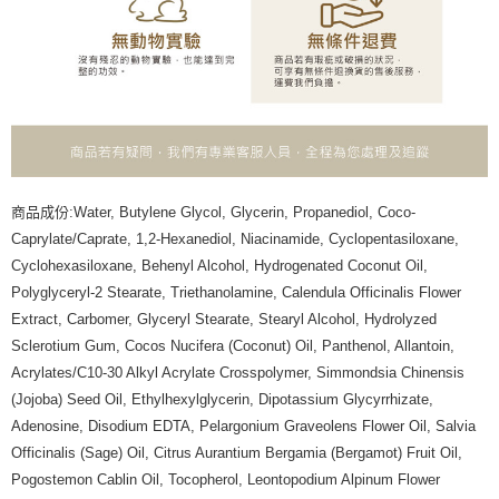
商品成份:Water, Butylene Glycol, Glycerin, Propanediol, Coco-
Caprylate/Caprate, 1,2-Hexanediol, Niacinamide, Cyclopentasiloxane,
Cyclohexasiloxane, Behenyl Alcohol, Hydrogenated Coconut Oil,
Polyglyceryl-2 Stearate, Triethanolamine, Calendula Officinalis Flower
Extract, Carbomer, Glyceryl Stearate, Stearyl Alcohol, Hydrolyzed
Sclerotium Gum, Cocos Nucifera (Coconut) Oil, Panthenol, Allantoin,
Acrylates/C10-30 Alkyl Acrylate Crosspolymer, Simmondsia Chinensis
(Jojoba) Seed Oil, Ethylhexylglycerin, Dipotassium Glycyrrhizate,
Adenosine, Disodium EDTA, Pelargonium Graveolens Flower Oil, Salvia
Officinalis (Sage) Oil, Citrus Aurantium Bergamia (Bergamot) Fruit Oil,
Pogostemon Cablin Oil, Tocopherol, Leontopodium Alpinum Flower