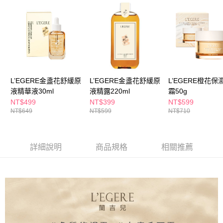
ATM／網路銀行／等多元方式進行付款，方視為交易完成。
萊爾富取貨付款
※ 請注意：結帳手續完成當下不需立刻繳費，但若您需要取消訂單，請聯絡
每筆NT$65，滿NT$490(含以上)免運費
購買商品的店家。未經商家同意取消之訂單仍視為有效，需透過AFTEE先享
後付繳納相關費用。
付款後萊爾富取貨
※ 交易是否成功請以「AFTEE先享後付 」之結帳頁面顯示為準，若有關於
是否繳費成功／繳費後需取消欲退款等相關疑問，請聯繫「AFTEE先享後付
每筆NT$65，滿NT$490(含以上)免運費
客戶支援中心」
https://netprotections.freshdesk.com/support/home
7-11取貨付款
【注意事項】
L’EGERE金盞花舒緩原
L’EGERE金盞花舒緩原
L’EGERE橙花保
１．透過由恩沛科技股份有限公司提供之「AFTEE先享後付」服務完成之交
每筆NT$65，滿NT$490(含以上)免運費
液精華液30ml
液精露220ml
霜50g
易，需依本服務之必要範圍內提供個人資料，並將交易相關給付款項請求債
權轉讓予恩沛科技股份有限公司。
NT$499
NT$399
NT$599
付款後7-11取貨
２．關於個人資料處理事宜，請瀏覽以下網址：
NT$649
NT$599
NT$710
每筆NT$65，滿NT$490(含以上)免運費
https://aftee.tw/terms/#terms3
３．未成年的使用者請事先徵得法定代理人或監護人之同意方可使用
宅配(本島)
「AFTEE先享後付」，若未經同意申辦者引起之損失，本公司不負相關責
任。
詳細說明
商品規格
相關推薦
每筆NT$100，滿NT$790(含以上)免運費
４．使用「AFTEE先享後付」時，將依據個別帳號之用戶狀況，依本公司即
時審查核予不同之上限額度；若仍有額度不足之情形，本公司將視審查結果
付款後寶雅門市自取(由倉庫統一出貨)
請求用戶進行身份認證。
每筆NT$80，滿NT$290(含以上)免運費
５．嚴禁一人註冊多個帳號或使用他人資訊註冊。若發現惡意使用之情形，
恩沛科技股份有限公司將有權停止該用戶之使用額度並採取法律行動。