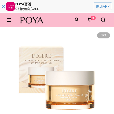
POYA寶雅
開啟APP
立刻使用官方APP
0
1
/
3