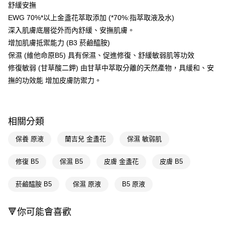
LINE Pay
舒緩安撫
EWG 70%*以上金盞花萃取添加 (*70%:指萃取液及水)
Apple Pay
深入肌膚底層從外而內舒緩、安撫肌膚。
街口支付
增加肌膚抵禦能力 (B3 菸鹼醯胺)
保濕 (維他命原B5) 具有保濕、促進修復、舒緩敏弱肌等功效
悠遊付
修復敏弱 (甘草酸二鉀) 由甘草中萃取分離的天然產物，具緩和、安
Google Pay
撫的功效能 增加皮膚防禦力。
AFTEE先享後付
相關說明
【關於「AFTEE先享後付」】
相關分類
即享券
AFTEE先享後付是「在收到商品之後才付款」的支付方式。 讓您購物簡單
便利好安心！
保養 原液
蘭吉兒 金盞花
保濕 敏弱肌
１．簡單：不需註冊會員、不需綁卡、不需儲值。
運送方式
２．便利：只要手機號碼，簡訊認證，即可結帳。
修復 B5
保濕 B5
皮膚 金盞花
皮膚 B5
３．安心：先確認商品／服務後，再付款。
全家取貨付款
每筆NT$65，滿NT$390(含以上)免運費
【「AFTEE先享後付」結帳流程】
菸鹼醯胺 B5
保濕 原液
B5 原液
１．於結帳方式選擇「AFTEE先享後付」後，將跳轉至「AFTEE先享後付」
付款後全家取貨
結帳頁面，進行簡訊認證並確認金額後，即可完成結帳。
２．訂單成立數日內，您將收到繳費通知簡訊。
🔻你可能會喜歡
每筆NT$65，滿NT$390(含以上)免運費
３．收到繳費通知簡訊後14天內，點擊此簡訊中的連結，可透過四大超商／