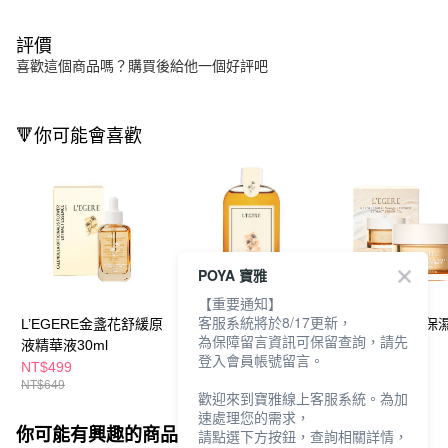
評價
喜歡這個商品嗎？購買後給他一個好評吧
🔻你可能會喜歡
POYA 寶雅
【重要通知】
客服系統將於8/17更新，
L’EGERE金盞花舒緩原
L’EGERE金盞花舒緩原
L’EGERE橙花保
為保障留言資訊可保留查詢，請先
液精華液30ml
液精露220ml
霜50g
登入會員帳號留言。
NT$499
NT$399
NT$599
NT$649
NT$599
NT$710
歡迎來到寶雅線上客服系統。為加
速處理您的需求，
你可能有興趣的商品
全站排行
請點選下方按鈕，查詢相關詳情，