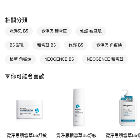
３．收到繳費通知簡訊後14天內，點擊此簡訊中的連結，可透過四大超商／
ATM／網路銀行／等多元方式進行付款，方視為交易完成。
萊爾富取貨付款
※ 請注意：結帳手續完成當下不需立刻繳費，但若您需要取消訂單，請聯絡
每筆NT$65，滿NT$490(含以上)免運費
購買商品的店家。未經商家同意取消之訂單仍視為有效，需透過AFTEE先享
相關分類
後付繳納相關費用。
付款後萊爾富取貨
※ 交易是否成功請以「AFTEE先享後付 」之結帳頁面顯示為準，若有關於
霓淨思 B5
霓淨思 積雪草
修護 敏感肌
是否繳費成功／繳費後需取消欲退款等相關疑問，請聯繫「AFTEE先享後付
每筆NT$65，滿NT$490(含以上)免運費
客戶支援中心」
https://netprotections.freshdesk.com/support/home
B5 凝乳
積雪草 B5
修護 B5
霓淨思 角鯊烷
7-11取貨付款
【注意事項】
１．透過由恩沛科技股份有限公司提供之「AFTEE先享後付」服務完成之交
每筆NT$65，滿NT$490(含以上)免運費
植萃 角鯊烷
NEOGENCE B5
NEOGENCE 積雪草
易，需依本服務之必要範圍內提供個人資料，並將交易相關給付款項請求債
權轉讓予恩沛科技股份有限公司。
付款後7-11取貨
２．關於個人資料處理事宜，請瀏覽以下網址：
🔻你可能會喜歡
每筆NT$65，滿NT$490(含以上)免運費
https://aftee.tw/terms/#terms3
３．未成年的使用者請事先徵得法定代理人或監護人之同意方可使用
宅配(本島)
「AFTEE先享後付」，若未經同意申辦者引起之損失，本公司不負相關責
任。
每筆NT$100，滿NT$790(含以上)免運費
４．使用「AFTEE先享後付」時，將依據個別帳號之用戶狀況，依本公司即
時審查核予不同之上限額度；若仍有額度不足之情形，本公司將視審查結果
付款後寶雅門市自取(由倉庫統一出貨)
請求用戶進行身份認證。
每筆NT$80，滿NT$290(含以上)免運費
５．嚴禁一人註冊多個帳號或使用他人資訊註冊。若發現惡意使用之情形，
恩沛科技股份有限公司將有權停止該用戶之使用額度並採取法律行動。
霓淨思積雪草B5舒敏
霓淨思積雪草B5舒敏
霓淨思積雪草B5