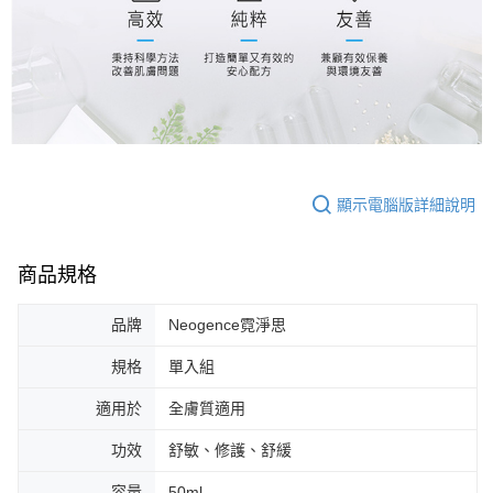
顯示電腦版詳細說明
商品規格
品牌
Neogence霓淨思
規格
單入組
適用於
全膚質適用
功效
舒敏、修護、舒緩
容量
50ml