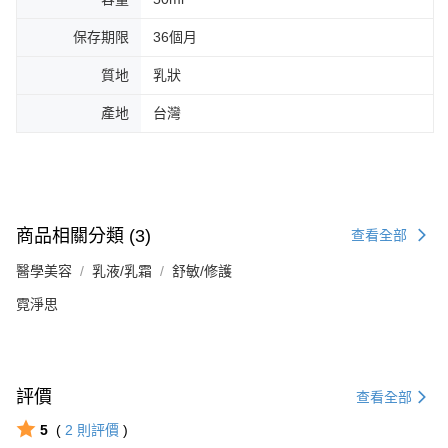
保存期限
36個月
質地
乳狀
產地
台灣
商品相關分類 (3)
查看全部
醫學美容
乳液/乳霜
舒敏/修護
霓淨思
評價
查看全部
5
(
2
則評價
)