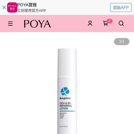
POYA寶雅
開啟APP
立刻使用官方APP
0
1
/
1