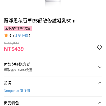
霓淨思積雪草B5舒敏修護凝乳50ml
超取滿NT$390免運
5
(
2
則評價
)
NT$1,000
NT$439
付款與運送方式
超取滿NT$390免運
付款方式
品牌
POYA支付
Neogence 霓淨思
信用卡一次付款
商品特色
超商取貨付款