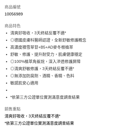
商品編號
LINE Pay
10056989
Apple Pay
商品特色
街口支付
清爽好吸收，3天終結反覆不適*
悠遊付
◎德國皮膚科醫師認證，全新舒敏修護概念
高濃度積雪草苷+B5+AD麥冬根植萃
Google Pay
舒敏、修護、提升耐受力，肌膚健康穩定
AFTEE先享後付
◎100%植萃角鯊烷，深入滲透修護屏障
相關說明
◎清爽舒敏修護，3天終結反覆不適*
【關於「AFTEE先享後付」】
◎無添加防腐劑、酒精、香精、色料
即享券
AFTEE先享後付是「在收到商品之後才付款」的支付方式。 讓您購物簡單
敏感肌安心適用
便利好安心！
１．簡單：不需註冊會員、不需綁卡、不需儲值。
運送方式
２．便利：只要手機號碼，簡訊認證，即可結帳。
*依第三方公證單位實測滿意度調查結果
３．安心：先確認商品／服務後，再付款。
全家取貨付款
每筆NT$65，滿NT$390(含以上)免運費
銷售重點
【「AFTEE先享後付」結帳流程】
１．於結帳方式選擇「AFTEE先享後付」後，將跳轉至「AFTEE先享後付」
清爽好吸收，3天終結反覆不適*
付款後全家取貨
結帳頁面，進行簡訊認證並確認金額後，即可完成結帳。
*依第三方公證單位實測滿意度調查結果
２．訂單成立數日內，您將收到繳費通知簡訊。
每筆NT$65，滿NT$390(含以上)免運費