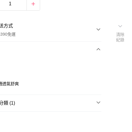
送方式
390免運
清除
紀錄
次付款
付款
適透氣舒爽
類 (1)
兒童內著
女童內褲