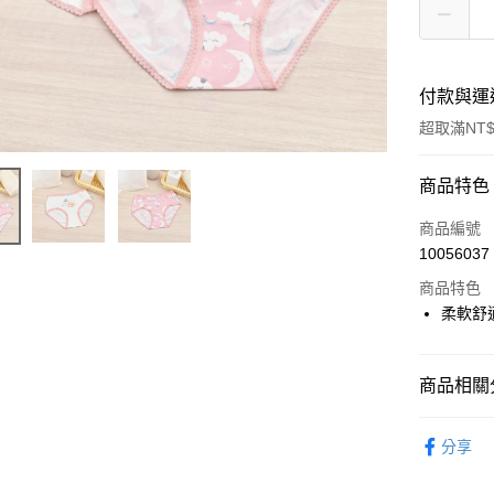
付款與運
超取滿NT$
付款方式
商品特色
POYA支付
商品編號
10056037
信用卡一
商品特色
超商取貨
柔軟舒
LINE Pay
商品相關分
Apple Pay
內著衣賞
街口支付
分享
悠遊付