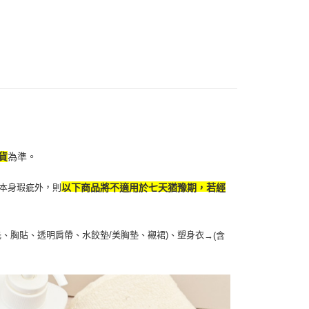
項】
付款
恩沛科技股份有限公司提供之「AFTEE先享後付」服務完成之
依本服務之必要範圍內提供個人資料，並將交易相關給付款項請
5，滿NT$490(含以上)免運費
讓予恩沛科技股份有限公司。
個人資料處理事宜，請瀏覽以下網址：
1取貨
ee.tw/terms/#terms3
5，滿NT$490(含以上)免運費
年的使用者請事先徵得法定代理人或監護人之同意方可使用
E先享後付」，若未經同意申辦者引起之損失，本公司不負相關責
AFTEE先享後付」時，將依據個別帳號之用戶狀況，依本公司
00，滿NT$790(含以上)免運費
核予不同之上限額度；若仍有額度不足之情形，本公司將視審查
用戶進行身份認證。
門市自取(由倉庫統一出貨)
一人註冊多個帳號或使用他人資訊註冊。若發現惡意使用之情
貨
為準。
0，滿NT$290(含以上)免運費
科技股份有限公司將有權停止該用戶之使用額度並採取法律行
本身瑕疵外，則
以下商品將不適用於七天猶豫期，若經
扥、胸貼、透明肩帶、水餃墊/美胸墊、襯裙)、塑身衣
→
(含