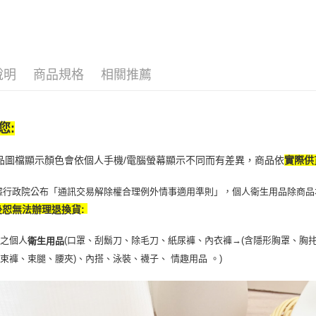
【注意事
7-11取貨
１．透過由
交易，需
每筆NT$6
求債權轉
２．關於
付款後7-1
https://aft
說明
商品規格
相關推薦
每筆NT$6
３．未成
「AFTE
宅配(本島)
任。
４．使用「
每筆NT$1
您:
即時審查
結果請求
付款後寶雅
５．嚴禁
商品圖檔顯示顏色會依個人手機/電腦螢幕顯示不同而有差異，商品依
實際供
每筆NT$8
形，恩沛
動。
據行政院公布「通訊交易解除權合理例外情事適用準則」，個人衛生用品除商品
後恕無法辦理退換貨:
封之個人
(口罩、刮鬍刀、除毛刀、紙尿褲、內衣褲→(含隱形胸罩、胸
衛生用品
、束褲、束腿、腰夾
)
、內搭、泳裝、襪子、 情趣用品 。)