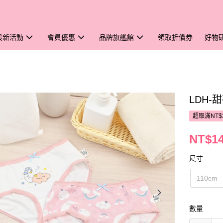
最新活動
會員優惠
品牌旗艦館
領取折價券
好物
LDH-
超取滿NT$
NT$1
尺寸
110cm
數量