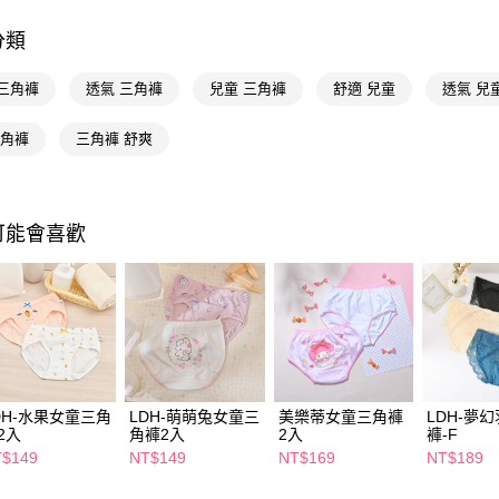
Google Pa
分類
AFTEE先
相關說明
 三角褲
透氣 三角褲
兒童 三角褲
舒適 兒童
透氣 兒
【關於「A
即享券
AFTEE
 三角褲
三角褲 舒爽
便利好安
１．簡單
２．便利
運送方式
３．安心
可能會喜歡
全家取貨
【「AFT
每筆NT$6
１．於結帳
付」結帳
付款後全
２．訂單
３．收到繳
每筆NT$6
／ATM／
※ 請注意
萊爾富取
絡購買商品
先享後付
每筆NT$6
DH-水果女童三角
LDH-萌萌兔女童三
美樂蒂女童三角褲
LDH-夢
※ 交易是
2入
角褲2入
2入
褲-F
是否繳費成
付款後萊
$149
NT$149
NT$169
NT$189
付客戶支
每筆NT$6