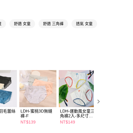
y
享後付
童
舒適 女童
舒適 三角褲
透氣 女童
FTEE先享後付」】
先享後付是「在收到商品之後才付款」的支付方式。 讓您購物簡單
心！
：不需註冊會員、不需綁卡、不需儲值。
：只要手機號碼，簡訊認證，即可結帳。
：先確認商品／服務後，再付款。
付款
EE先享後付」結帳流程】
5，滿NT$390(含以上)免運費
方式選擇「AFTEE先享後付」後，將跳轉至「AFTEE先享後
頁面，進行簡訊認證並確認金額後，即可完成結帳。
家取貨
成立數日內，您將收到繳費通知簡訊。
費通知簡訊後14天內，點擊此簡訊中的連結，可透過四大超商
5，滿NT$390(含以上)免運費
網路銀行／等多元方式進行付款，方視為交易完成。
：結帳手續完成當下不需立刻繳費，但若您需要取消訂單，請聯
貨付款
的店家。未經商家同意取消之訂單仍視為有效，需透過AFTEE
繳納相關費用。
5，滿NT$490(含以上)免運費
幻羽毛蕾絲
LDH-蜜桃3D無縫
LDH-運動風女童三
冰雪奇緣女童三角
否成功請以「AFTEE先享後付 」之結帳頁面顯示為準，若有關於
褲-F
角褲2入-多尺寸任
褲2入
功／繳費後需取消欲退款等相關疑問，請聯繫「AFTEE先享後
爾富取貨
選
NT$139
NT$149
NT$169
援中心」
https://netprotections.freshdesk.com/support/home
5，滿NT$490(含以上)免運費