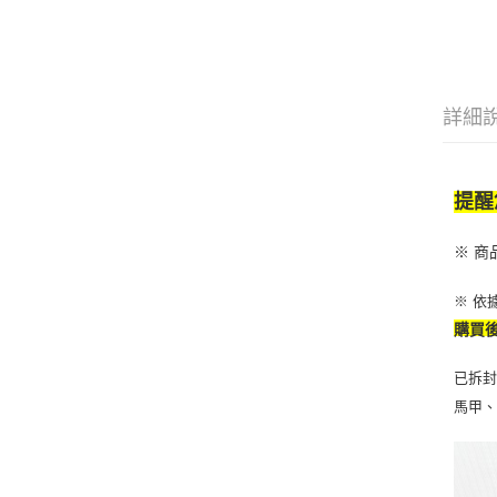
詳細
提醒
※ 
※ 依
購買
已拆
馬甲