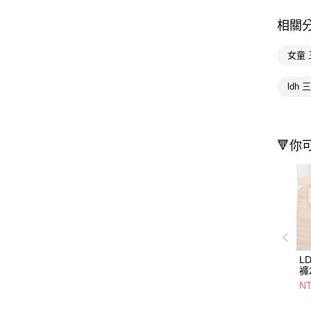
相關
女童
ldh
🔻你
L
褲
NT