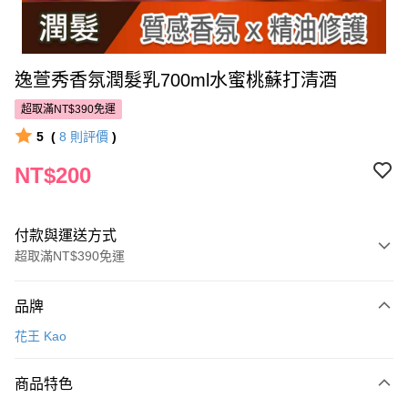
逸萱秀香氛潤髮乳700ml水蜜桃蘇打清酒
超取滿NT$390免運
5
(
8
則評價
)
NT$200
付款與運送方式
超取滿NT$390免運
付款方式
品牌
POYA支付
花王 Kao
信用卡一次付款
商品特色
超商取貨付款