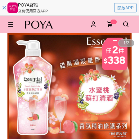
POYA寶雅
開啟APP
立刻使用官方APP
0
1
/
2