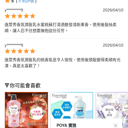
5
(
8
則評價
)
y**********9
2026/04/10
逸萱秀香氛潤髮乳水蜜桃蘇打清酒散發清新果香，使用後髮絲柔
順，讓人忍不住想要擁抱這份芬芳。
y**********9
2026/04/10
逸萱秀香氛潤髮乳的桃香氣息令人愉悅，使用後頭髮變得柔順有光
澤，真是太喜歡了！
🔻你可能會喜歡
POYA 寶雅