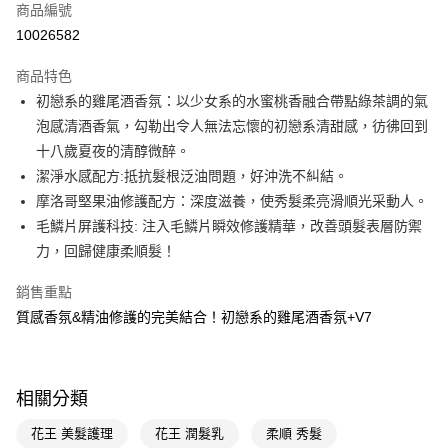
商品編號
LINE Pay
10026582
Apple Pay
商品特色
街口支付
初戀系的雞尾酒香氛：以少女系的水蜜桃香融合帶點綠茶調的氣
悠遊付
泡感清酒香氣，勾勒出令人無法忘懷的初戀系清甜感，彷彿回到
十八歲夏夜的清醇微醉。
Google Pay
潔淨水感配方:抵抗髮根泛油問題，好沖洗不糾結。
AFTEE先享後付
摩洛哥堅果油修護配方：深度滋養，使秀髮柔亮滑順光采動人。
相關說明
毛鱗片屏護科技: 注入毛鱗片瞬效修護精華，改善頭髮表層防禦
【關於「AFTEE先享後付」】
力，回歸健康柔順髮！
即享券
AFTEE先享後付是「在收到商品之後才付款」的支付方式。 讓您購物簡單
便利好安心！
銷售重點
１．簡單：不需註冊會員、不需綁卡、不需儲值。
運送方式
２．便利：只要手機號碼，簡訊認證，即可結帳。
質感香氛&精油修護的完美結合！初戀系的雞尾酒香氛+V7
３．安心：先確認商品／服務後，再付款。
全家取貨付款
每筆NT$65，滿NT$390(含以上)免運費
【「AFTEE先享後付」結帳流程】
１．於結帳方式選擇「AFTEE先享後付」後，將跳轉至「AFTEE先享後付」
相關分類
付款後全家取貨
結帳頁面，進行簡訊認證並確認金額後，即可完成結帳。
２．訂單成立數日內，您將收到繳費通知簡訊。
每筆NT$65，滿NT$390(含以上)免運費
花王 美髮護理
花王 潤髮乳
柔順 秀髮
３．收到繳費通知簡訊後14天內，點擊此簡訊中的連結，可透過四大超商／