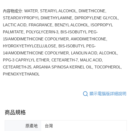
內容物成分: WATER, STEARYL ALCOHOL, DIMETHICONE,
STEAROXYPROPYL DIMETHYLAMINE, DIPROPYLENE GLYCOL,
LACTIC ACID, FRAGRANCE, BENZYL ALCOHOL, ISOPROPYL
PALMITATE, POLYGLYCERIN-3, BIS-ISOBUTYL PEG-
15/AMODIMETHICONE COPOLYMER, AMODIMETHICONE,
HYDROXYETHYLCELLULOSE, BIS-ISOBUTYL PEG-
14/AMODIMETHICONE COPOLYMER, LANOLIN ACID, ALCOHOL,
PPG-3 CAPRYLYL ETHER, CETEARETH-7, MALIC ACID,
CETEARETH-25, ARGANIA SPINOSA KERNEL OIL, TOCOPHEROL,
PHENOXYETHANOL
顯示電腦版詳細說明
商品規格
原產地
台灣