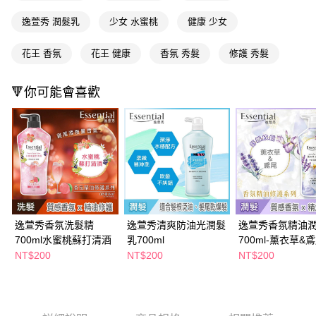
ATM／網路銀行／等多元方式進行付款，方視為交易完成。
萊爾富取貨付款
※ 請注意：結帳手續完成當下不需立刻繳費，但若您需要取消訂單，請聯絡
逸萱秀 潤髮乳
少女 水蜜桃
健康 少女
每筆NT$65，滿NT$490(含以上)免運費
購買商品的店家。未經商家同意取消之訂單仍視為有效，需透過AFTEE先享
後付繳納相關費用。
花王 香氛
花王 健康
香氛 秀髮
修護 秀髮
付款後萊爾富取貨
※ 交易是否成功請以「AFTEE先享後付 」之結帳頁面顯示為準，若有關於
是否繳費成功／繳費後需取消欲退款等相關疑問，請聯繫「AFTEE先享後付
每筆NT$65，滿NT$490(含以上)免運費
客戶支援中心」
https://netprotections.freshdesk.com/support/home
🔻你可能會喜歡
7-11取貨付款
【注意事項】
１．透過由恩沛科技股份有限公司提供之「AFTEE先享後付」服務完成之交
每筆NT$65，滿NT$490(含以上)免運費
易，需依本服務之必要範圍內提供個人資料，並將交易相關給付款項請求債
權轉讓予恩沛科技股份有限公司。
付款後7-11取貨
２．關於個人資料處理事宜，請瀏覽以下網址：
每筆NT$65，滿NT$490(含以上)免運費
https://aftee.tw/terms/#terms3
３．未成年的使用者請事先徵得法定代理人或監護人之同意方可使用
宅配(本島)
「AFTEE先享後付」，若未經同意申辦者引起之損失，本公司不負相關責
任。
每筆NT$100，滿NT$790(含以上)免運費
４．使用「AFTEE先享後付」時，將依據個別帳號之用戶狀況，依本公司即
逸萱秀香氛洗髮精
逸萱秀清爽防油光潤髮
逸萱秀香氛精油
時審查核予不同之上限額度；若仍有額度不足之情形，本公司將視審查結果
700ml水蜜桃蘇打清酒
乳700ml
700ml-薰衣草&
付款後寶雅門市自取(由倉庫統一出貨)
請求用戶進行身份認證。
NT$200
NT$200
NT$200
每筆NT$80，滿NT$290(含以上)免運費
５．嚴禁一人註冊多個帳號或使用他人資訊註冊。若發現惡意使用之情形，
恩沛科技股份有限公司將有權停止該用戶之使用額度並採取法律行動。