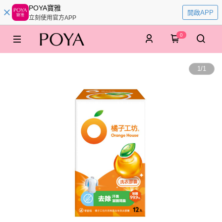
POYA寶雅
開啟APP
立刻使用官方APP
0
1
/
1