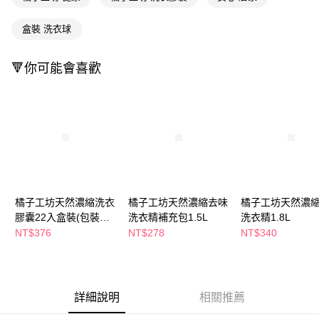
萊爾富取貨付款
※ 請注意：結帳手續完成當下不需立刻繳費，但若您需要取消訂單，請聯絡
每筆NT$65，滿NT$490(含以上)免運費
購買商品的店家。未經商家同意取消之訂單仍視為有效，需透過AFTEE先享
盒裝 洗衣球
後付繳納相關費用。
付款後萊爾富取貨
※ 交易是否成功請以「AFTEE先享後付 」之結帳頁面顯示為準，若有關於
是否繳費成功／繳費後需取消欲退款等相關疑問，請聯繫「AFTEE先享後付
每筆NT$65，滿NT$490(含以上)免運費
🔻你可能會喜歡
客戶支援中心」
https://netprotections.freshdesk.com/support/home
7-11取貨付款
【注意事項】
１．透過由恩沛科技股份有限公司提供之「AFTEE先享後付」服務完成之交
每筆NT$65，滿NT$490(含以上)免運費
易，需依本服務之必要範圍內提供個人資料，並將交易相關給付款項請求債
權轉讓予恩沛科技股份有限公司。
付款後7-11取貨
２．關於個人資料處理事宜，請瀏覽以下網址：
每筆NT$65，滿NT$490(含以上)免運費
https://aftee.tw/terms/#terms3
３．未成年的使用者請事先徵得法定代理人或監護人之同意方可使用
宅配(本島)
「AFTEE先享後付」，若未經同意申辦者引起之損失，本公司不負相關責
任。
每筆NT$100，滿NT$790(含以上)免運費
橘子工坊天然濃縮洗衣
橘子工坊天然濃縮去味
橘子工坊天然濃
４．使用「AFTEE先享後付」時，將依據個別帳號之用戶狀況，依本公司即
膠囊22入盒裝(包裝隨
洗衣精補充包1.5L
洗衣精1.8L
時審查核予不同之上限額度；若仍有額度不足之情形，本公司將視審查結果
付款後寶雅門市自取(由倉庫統一出貨)
機出貨)
NT$376
NT$278
NT$340
請求用戶進行身份認證。
每筆NT$80，滿NT$290(含以上)免運費
５．嚴禁一人註冊多個帳號或使用他人資訊註冊。若發現惡意使用之情形，
恩沛科技股份有限公司將有權停止該用戶之使用額度並採取法律行動。
詳細說明
相關推薦