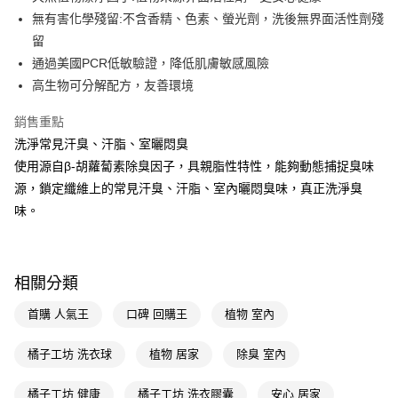
無有害化學殘留:不含香精、色素、螢光劑，洗後無界面活性劑殘
Apple Pay
留
街口支付
通過美國PCR低敏驗證，降低肌膚敏感風險
高生物可分解配方，友善環境
悠遊付
銷售重點
Google Pay
洗淨常見汗臭、汗脂、室曬悶臭
AFTEE先享後付
使用源自β-胡蘿蔔素除臭因子，具親脂性特性，能夠動態捕捉臭味
相關說明
源，鎖定纖維上的常見汗臭、汗脂、室內曬悶臭味，真正洗淨臭
【關於「AFTEE先享後付」】
味。
即享券
AFTEE先享後付是「在收到商品之後才付款」的支付方式。 讓您購物簡單
便利好安心！
１．簡單：不需註冊會員、不需綁卡、不需儲值。
運送方式
２．便利：只要手機號碼，簡訊認證，即可結帳。
３．安心：先確認商品／服務後，再付款。
相關分類
全家取貨付款
每筆NT$65，滿NT$390(含以上)免運費
【「AFTEE先享後付」結帳流程】
首購 人氣王
口碑 回購王
植物 室內
１．於結帳方式選擇「AFTEE先享後付」後，將跳轉至「AFTEE先享後付」
付款後全家取貨
結帳頁面，進行簡訊認證並確認金額後，即可完成結帳。
橘子工坊 洗衣球
植物 居家
除臭 室內
２．訂單成立數日內，您將收到繳費通知簡訊。
每筆NT$65，滿NT$390(含以上)免運費
３．收到繳費通知簡訊後14天內，點擊此簡訊中的連結，可透過四大超商／
ATM／網路銀行／等多元方式進行付款，方視為交易完成。
橘子工坊 健康
橘子工坊 洗衣膠囊
安心 居家