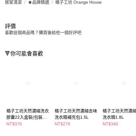
居家清潔
★品牌精選
橘子工坊 Orange House
評價
喜歡這個商品嗎？購買後給他一個好評吧
🔻你可能會喜歡
橘子工坊天然濃縮洗衣
橘子工坊天然濃縮去味
橘子工坊天然濃
膠囊22入盒裝(包裝隨
洗衣精補充包1.5L
洗衣精1.8L
機出貨)
NT$376
NT$278
NT$340