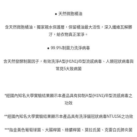
● 天然微胞橘油
含天然微胞橘油，獨家親水保護層，保留橘油最大活性，深入纖維瓦解髒
汙，給衣物真正潔淨。
● 99.9%制菌力洗淨病毒
含天然發酵制菌因子，有效洗淨A型(H1N1)/B型流感病毒、人類冠狀病毒與
常見5大致病菌
*經國內知名大學實驗結果顯示本產品具有抑制A型(H1N1)/B型流感病毒之
功效
**經國內知名大學實驗結果顯示本產品具有洗淨貓冠狀病毒NTU156之功效
***指金黃色葡萄球菌、大腸桿菌、綠膿桿菌、莫拉氏菌、克雷白氏肺炎菌