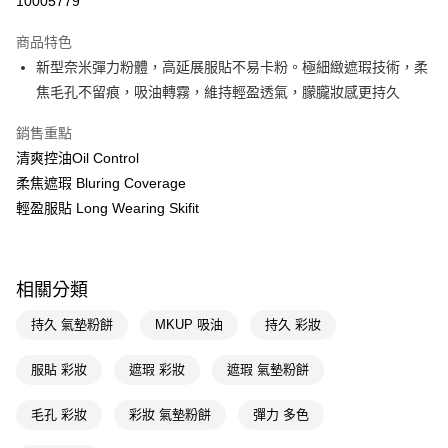
10005779
超商取貨付款
商品特色
LINE Pay
新型奈米彈力粉體，高延展服貼不易卡粉。極細緻遮瑕技術，柔
焦毛孔不留痕，吸油轉霧，維持輕盈透氣，朦朧妝感更持久
Apple Pay
銷售重點
街口支付
清爽控油Oil Control
悠遊付
柔焦遮瑕 Bluring Coverage
輕盈服貼 Long Wearing Skifit
Google Pay
AFTEE先享後付
相關說明
相關分類
【關於「AFTEE先享後付」】
即享券
AFTEE先享後付是「在收到商品之後才付款」的支付方式。 讓您購物簡單
持久 氣墊粉餅
MKUP 吸油
持久 彩妝
便利好安心！
１．簡單：不需註冊會員、不需綁卡、不需儲值。
運送方式
２．便利：只要手機號碼，簡訊認證，即可結帳。
服貼 彩妝
遮瑕 彩妝
遮瑕 氣墊粉餅
３．安心：先確認商品／服務後，再付款。
全家取貨付款
毛孔 彩妝
彩妝 氣墊粉餅
彈力 多色
每筆NT$65，滿NT$390(含以上)免運費
【「AFTEE先享後付」結帳流程】
１．於結帳方式選擇「AFTEE先享後付」後，將跳轉至「AFTEE先享後付」