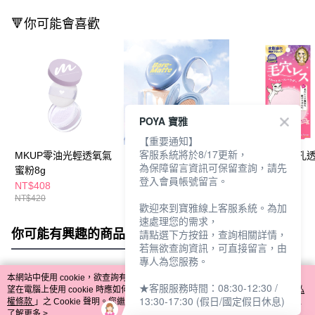
🔻你可能會喜歡
POYA 寶雅
【重要通知】
客服系統將於8/17更新，
MKUP零油光輕透氧氣
MKUP絕對遮瑕裸霧氣
花漾美姬零毛孔
為保障留言資訊可保留查詢，請先
蜜粉8g
墊粉餅15g-多款任選
霧定妝蜜粉5g
登入會員帳號留言。
NT$408
NT$663
NT$612
NT$420
NT$780
NT$680
歡迎來到寶雅線上客服系統。為加
速處理您的需求，
你可能有興趣的商品
全站排行
請點選下方按鈕，查詢相關詳情，
若無欲查詢資訊，可直接留言，由
專人為您服務。
本網站中使用 cookie，欲查詢有關本網站使用 cookie 方式之詳情，及若您不希
★客服服務時間：08:30-12:30 /
熱門標籤
望在電腦上使用 cookie 時應如何變更電腦的 cookie 設定，請參閱本網站「
隱私
13:30-17:30 (假日/國定假日休息)
權條款
」之 Cookie 聲明。您繼續使用本網站即表示您同意本公司得按本網站使
用條款之 Cookie 聲明使用 cookie。
了解更多 >