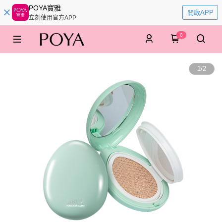
POYA寶雅
開啟APP
立刻使用官方APP
0
1
/
2