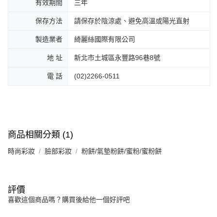
有效期間
三年
保存方法
請保存於陰涼處、避免高溫或陽光直射
製造業者
綺麗絲國際有限公司
地 址
新北市土城區永豐路96巷8號
電 話
(02)2266-0511
商品相關分類 (1)
時尚彩妝
臉部彩妝
粉餅/氣墊粉餅/蜜粉/蜜粉餅
評價
喜歡這個商品嗎？購買後給他一個好評吧