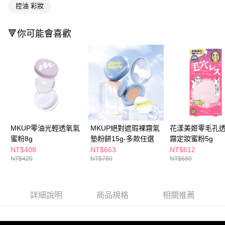
付款後全家取貨
結帳頁面，進行簡訊認證並確認金額後，即可完成結帳。
控油 彩妝
２．訂單成立數日內，您將收到繳費通知簡訊。
每筆NT$65，滿NT$390(含以上)免運費
３．收到繳費通知簡訊後14天內，點擊此簡訊中的連結，可透過四大超商／
ATM／網路銀行／等多元方式進行付款，方視為交易完成。
🔻你可能會喜歡
萊爾富取貨付款
※ 請注意：結帳手續完成當下不需立刻繳費，但若您需要取消訂單，請聯絡
每筆NT$65，滿NT$490(含以上)免運費
購買商品的店家。未經商家同意取消之訂單仍視為有效，需透過AFTEE先享
後付繳納相關費用。
付款後萊爾富取貨
※ 交易是否成功請以「AFTEE先享後付 」之結帳頁面顯示為準，若有關於
是否繳費成功／繳費後需取消欲退款等相關疑問，請聯繫「AFTEE先享後付
每筆NT$65，滿NT$490(含以上)免運費
客戶支援中心」
https://netprotections.freshdesk.com/support/home
7-11取貨付款
【注意事項】
１．透過由恩沛科技股份有限公司提供之「AFTEE先享後付」服務完成之交
每筆NT$65，滿NT$490(含以上)免運費
易，需依本服務之必要範圍內提供個人資料，並將交易相關給付款項請求債
MKUP零油光輕透氧氣
MKUP絕對遮瑕裸霧氣
花漾美姬零毛孔
權轉讓予恩沛科技股份有限公司。
付款後7-11取貨
蜜粉8g
墊粉餅15g-多款任選
霧定妝蜜粉5g
２．關於個人資料處理事宜，請瀏覽以下網址：
每筆NT$65，滿NT$490(含以上)免運費
https://aftee.tw/terms/#terms3
NT$408
NT$663
NT$612
３．未成年的使用者請事先徵得法定代理人或監護人之同意方可使用
NT$420
NT$780
NT$680
宅配(本島)
「AFTEE先享後付」，若未經同意申辦者引起之損失，本公司不負相關責
任。
每筆NT$100，滿NT$790(含以上)免運費
４．使用「AFTEE先享後付」時，將依據個別帳號之用戶狀況，依本公司即
時審查核予不同之上限額度；若仍有額度不足之情形，本公司將視審查結果
詳細說明
商品規格
相關推薦
付款後寶雅門市自取(由倉庫統一出貨)
請求用戶進行身份認證。
每筆NT$80，滿NT$290(含以上)免運費
５．嚴禁一人註冊多個帳號或使用他人資訊註冊。若發現惡意使用之情形，
恩沛科技股份有限公司將有權停止該用戶之使用額度並採取法律行動。