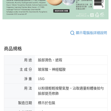
顯示電腦版詳細說明
商品規格
用 途
臉部潤色、遮瑕
主 成 分
玻尿酸、神經醯胺
淨 重
15G
用 法
以粉撲輕輕按壓氣墊，沾取適量粉體後拍勻
臉部提亮修飾
製造日期
標示於包裝